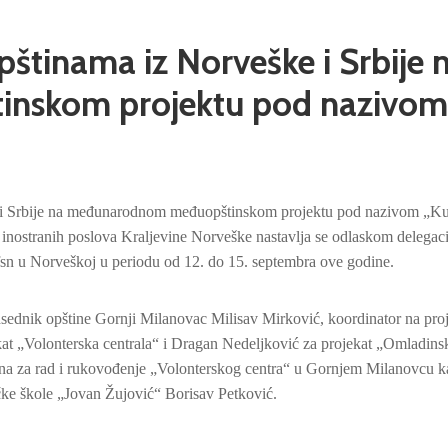
pštinama iz Norveške i Srbije 
nskom projektu pod nazivom
e i Srbije na međunarodnom međuopštinskom projektu pod nazivom „Kul
 inostranih poslova Kraljevine Norveške nastavlja se odlaskom delegaci
fsn u Norveškoj u periodu od 12. do 15. septembra ove godine.
dsednik opštine Gornji Milanovac Milisav Mirković, koordinator na pro
kat „Volonterska centrala“ i Dragan Nedeljković za projekat „Omladins
a za rad i rukovođenje „Volonterskog centra“ u Gornjem Milanovcu ka
ke škole „Jovan Žujović“ Borisav Petković.