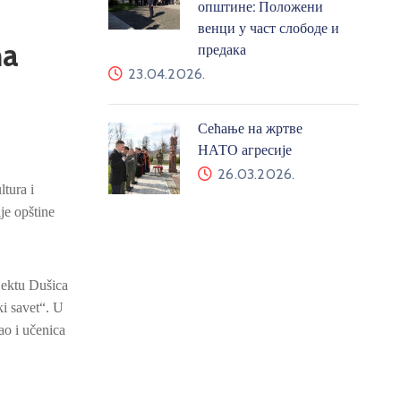
општине: Положени
венци у част слободе и
na
предака
23.04.2026.
Сећање на жртве
НАТО агресије
26.03.2026.
tura i
je opštine
jektu Dušica
ki savet“. U
o i učenica