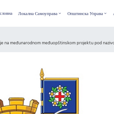
словна
Локална Самоуправа
Општинска Управа
Srbije na međunarodnom međuopštinskom projektu pod naziv