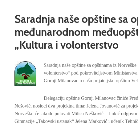
Saradnja naše opštine sa o
međunarodnom međuopšti
„Kultura i volonterstvo
Saradnja naše opštine sa opštinama iz Norvešk
volonterstvo“ pod pokroviteljstvom Ministarstva
Gornji Milanovac u našu prijateljsku opštinu Ve
Delegaciju opštine Gornji Milanovac činiće Pre
Nešović, nosioci dva projektna tima: Jelena Jovanović za proje
Norvešku će takođe putovati Milica Nešković – Lukić odgovorn
Gimnazije „Takovski ustanak“ Jelena Marković i učenik Tehnič