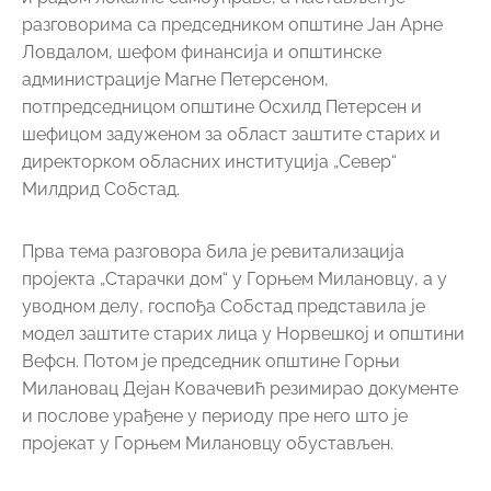
разговорима са председником општине Јан Арне
Ловдалом, шефом финансија и општинске
администрације Магне Петерсеном,
потпредседницом општине Осхилд Петерсен и
шефицом задуженом за област заштите старих и
директорком обласних институција „Север“
Милдрид Собстад.
Прва тема разговора била је ревитализација
пројекта „Старачки дом“ у Горњем Милановцу, а у
уводном делу, госпођа Собстад представила је
модел заштите старих лица у Норвешкој и општини
Вефсн. Потом је председник општине Горњи
Милановац Дејан Ковачевић резимирао документе
и послове урађене у периоду пре него што је
пројекат у Горњем Милановцу обустављен.