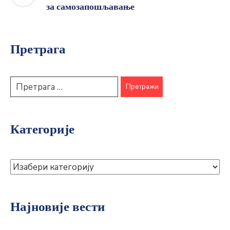
Најновије вести
У току реконструкција Улице Рајка
Миловановића: Инвестиција вредна око
200 милиона динара
05.08.2026.
Горњи Милановац свечано обележава
Дан општине: Положени венци у част
слободе и предака
23.04.2026.