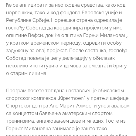
ће се аплицирати за неопходна средства, како код
норвешких, тако и код фондова Европске уније и
Републике Србије. Норвешка страна одредила је
госпођу Собстад да координира пројектом у име
општине Вефсн, док ће општина Горњи Милановац,
у кратком временском периоду, одредити особу
задужену за овај пројекат. После састанка, госпођа
Собстад повела је целу делегацију у обилазак
неколико институција и домова за смештај и бригу
о старим лицима.
Програм посете тог дана настављен је обиласком
спортског комплекса „Kipermoen“, у пратњи шефице
Спортског центра Ане Марит Алмос, и упознавањем
са концептом бављења аматерским спортом,
тренинзима, ангажовањем деце и младих. Госте из
Горњег Милановца занимало је зашто тако