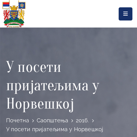
Насловна
Локална
самоуправа
У посети
Општинска
управа
пријатељима у
Актуелности
Документа
Норвешкој
Горњи
Милановац
Почетна
Саопштења
2016.
У посети пријатељима у Норвешкој