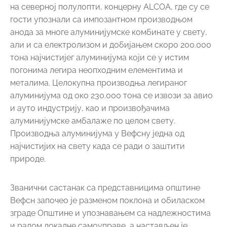
на северној полулопти, концерну ALCOA, где су се
гости упознали са импозантном производњом
анода за многе алуминијумске комбинате у свету,
али и са електролизом и добијањем скоро 200.000
тона најчистијег алуминијума који се у истим
погонима легира неопходним елементима и
металима. Целокупна производња легираног
алуминијума од око 230.000 тона се извози за авио
и ауто индустрију, као и произвођачима
алуминијумске амбалаже по целом свету.
Производња алуминијума у Вефсну једна од
најчистијих на свету када се ради о заштити
природе.
Званични састанак са представницима општине
Вефсн започео је разменом поклона и обиласком
зграде Општине и упознавањем са надлежностима
и радом локалне самоуправе, а настављен је