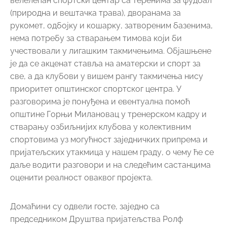
велелепан спортски центар са теренима за фудбал
(природна и вештачка трава), дворанама за
рукомет, одбојку и кошарку, затвореним базенима,
нема потребу за стварањем тимова који би
учествовали у лигашким такмичењима. Објашњене
је да се акценат ставља на аматерски и спорт за
све, а да клубови у вишем рангу такмичења нису
приоритет општинског спортског центра. У
разговорима је понуђена и евентуална помоћ
општине Горњи Милановац у тренерском кадру и
стварању озбиљнијих клубова у колективним
спортовима уз могућност заједничких припрема и
пријатељских утакмица у нашем граду, о чему ће се
даље водити разговори и на следећим састанцима
оценити реалност оваквог пројекта.
Домаћини су одвели госте, заједно са
председником Друштва пријатељства Ролф