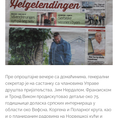
Пре опроштајне вечере са домаћинима, генерални
секретар је на састанку са члановима Управе
друштва пријатељства, Јим Нердалом, Франзиском
и Тронд Виком продискутовао детаље око 75.
годишњице доласка српских интернираца у
области око Вефсна, Коргена и Поларног круга, као
и о планираним радовима на Норвешкој кући и
новој поставци изложбе у њеном музеју.
Договорено је да се отпочну припреме за путовање
групе од око 20 – 30 учесника из Србије у Норвешку
у периоду од 10. до 25. јуна 2017. године. Група би
поред чланова Норвешког друштва из огранака из
Србије, са собом повела и неколико стручних
каменорезаца који би са својим колегама из
Норвешке очистили споменике и обновили натписе
на обележјима у области Тронделаг и Нордланд