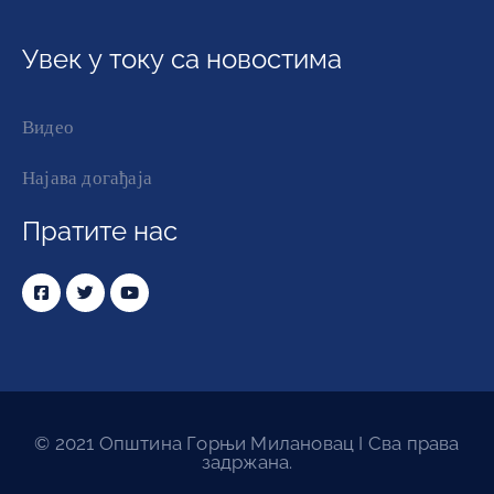
© 2021 Општина Горњи Милановац I Сва права
задржана.