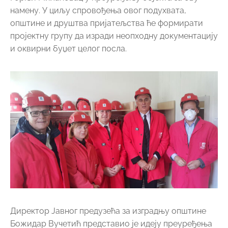
Директор Јавног предузећа за изградњу општине
Божидар Вучетић представио је идеју преуређења
Трга кнеза Михаила у Горњем Милановцу,
осврнувши се на предратни изглед и расправу
стручне јавности о његовом будућем изгледу.
Председник општине Дејан Ковачевић изнео је
предлог да се у пројекту преуређења представе
пријатељске општине, наравно и општина Вефсн,
било неким платоом или отвореним уметничко-
музичким павиљоном, уз прикладно обележје и
текст о пријатељству. Замолио је пријатеље из
Вефсна да што пре доставе своје идеје, како би
пројектни задатак обухватио и ове садржаје.