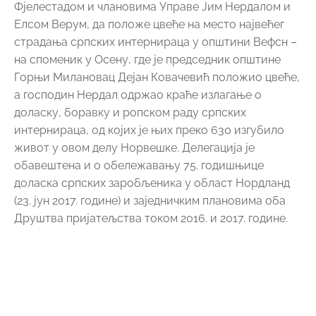
Фјелестадом и члановима Управе Јим Нердалом и
Елсом Верум, да положе цвеће на место највећег
страдања српских интернираца у општини Вефсн –
на споменик у Осену, где је председник општине
Горњи Милановац Дејан Ковачевић положио цвеће,
а господин Нердал одржао краће излагање о
доласку, боравку и ропском раду српских
интернираца, од којих је њих преко 630 изгубило
живот у овом делу Норвешке. Делегација је
обавештена и о обележавању 75. годишњице
доласка српских заробљеника у област Нордланд
(23. јун 2017. године) и заједничким плановима оба
Друштва пријатељства током 2016. и 2017. године.
Незаобилазни део програма био је и обилазак