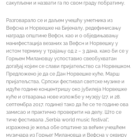
идуће године концентришу око јубилеја Норвешке
куће и отварања нове изложбе у музеју (27. и 28.
септембра 2017. године) тако да ће се те године ова
замисао и практично проверити на делу. Што се
тиче фестивала „Serbia world music festival“,
изражена је жеља обе општине за већим учешћем
музичара из Горњег Милановца и Вефсна у оквиру
тог пројекта и устаљено гостовање ад хок оркестра
са Toppen курса, на којем сваке године учествују
млади из Србије и Норвешке. Општине ће о овоме
што пре разговарати са оба друштва пријатељства
и организаторима Wоrld music festivala.
Завршни део програма посете је попримио и
свечарски део учешћем на отварању марине за
чамце коју је удружење власника чамаца општине
Вефсн уз помоћ више спонзора, изградило и