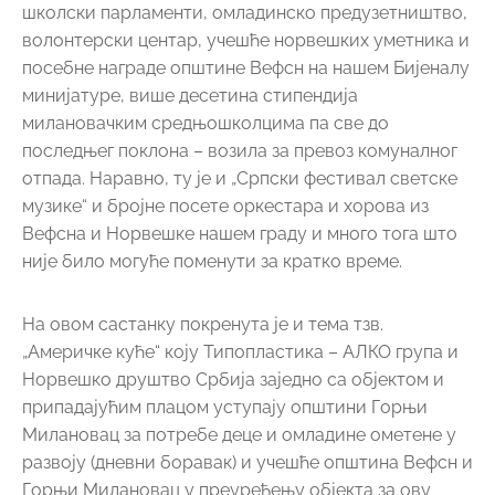
На овом састанку покренута је и тема тзв.
„Америчке куће“ коју Типопластика – АЛКО група и
Норвешко друштво Србија заједно са објектом и
припадајућим плацом уступају општини Горњи
Милановац за потребе деце и омладине ометене у
развоју (дневни боравак) и учешће општина Вефсн и
Горњи Милановац у преуређењу објекта за ову
намену. У циљу спровођења овог подухвата,
општине и друштва пријатељства ће формирати
пројектну групу да изради неопходну документацију
и оквирни буџет целог посла.