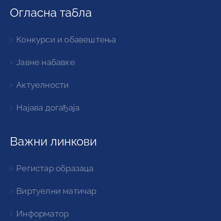
Важни линкови
Регистар образаца
Виртуелни матичар
Информатор
Увек у току са новостима
Видео
Најава догађаја
Пратите нас