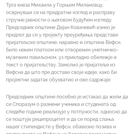
Председник општине посебно је истакао да жели да
се Споразум о размени ученика и студената од
следеће године реализује у потпуности, односно да
се поштује реципроцитет и да се поред слања
нашег стипендисте у Вефсн, обавезно позива и
стипендиста из Вефсна на боравак током једне
школске године у некој од средњих школа у Горњем
Милановцу. Заједно са Норвешким друштвом
решиће се питање смештаја, исхране и адекватног
џепарца током боравка детета из Норвешке у
Горњем Милановцу. Такође је наглашено да треба
контактирати више десетина досадашњих
стипендиста из Горњег Милановца и активније их
укључити у будућу сарадњу општина, уз наду да ће
и будући стипендисти из Вефсна допринети даљем
развоју пријатељства.