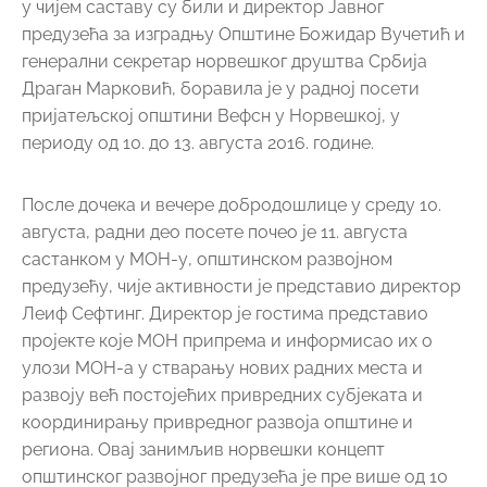
у чијем саставу су били и директор Јавног
предузећа за изградњу Општине Божидар Вучетић и
генерални секретар норвешког друштва Србија
Драган Марковић, боравила је у радној посети
пријатељској општини Вефсн у Норвешкој, у
периоду од 10. до 13. августа 2016. године.
После дочека и вечере добродошлице у среду 10.
августа, радни део посете почео је 11. августа
састанком у МОН-у, општинском развојном
предузећу, чије активности је представио директор
Леиф Сефтинг. Директор је гостима представио
пројекте које МОН припрема и информисао их о
улози МОН-а у стварању нових радних места и
развоју већ постојећих привредних субјеката и
координирању привредног развоја општине и
региона. Овај занимљив норвешки концепт
општинског развојног предузећа је пре више од 10