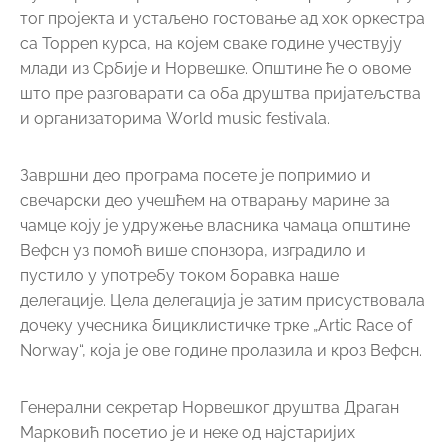
пустило у употребу током боравка наше
делегације. Цела делегација је затим присуствовала
дочеку учесника бициклистичке трке „Artic Race of
Norway“, која је ове године пролазила и кроз Вефсн.
Генерални секретар Норвешког друштва Драган
Марковић посетио је и неке од најстаријих
учесника успостављања пријатељства између
Горњег Милановца и Вефсна, 98-мо годишњу
госпођу Бодил Еиде, која је била учесник прве
делегације у разговорима о братимљењу, као и
госпођу Ауд Рудерас, супругу покојног Ерика
Рудероса, чијим залагањем је и дошло до
потписивања повеље о братимљењу 1975. године.
Сусрет са Ане-Кристине Бастхолм, новинарком
локалних новина, освежио је низ успомена на
дугогодишње пријатељство и многобројне сјајне
текстове о нашем граду у новинама Вефсна.