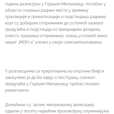
година разматран у Горњем Милановцу, посебно у
области очувања радних места у времену
транзиције и приватизације и подстицања радника
који су добијали отпремнине да уз помоћ оваквог
предузећа и подстицаја из привредних фондова,
уместо трошења отпремнина, новац уз помоћ неког
нашег „МОН-а“ уложе у своје самозапошљавање.
У разговорима са пријатељима из општине Вефсн
закључено је да би идеју о постојању сличног
предузећа у Горњем Милановцу требао поново
размотрити.
Домаћини су, затим, милановачку делегацију
одвели у посету највећем произвођачу алуминијума