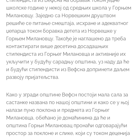
Како у згради општине Вефсн постоји мала сала за
састанке названа по нашој општини и како се у њој
налази пуно поклона и предмета из Горњег
Милановца, обећано је домаћинима да ће и
општина Горњи Милановац пронаћи одговарајући
простор за поклоне и слике, који су током деценија
сакупљени и назвати га по свом граду побратиму.
Разговарало се и даљем учешћу уметника из
Вефсна и Норвешке на Бијеналу, редефинисању
награда општине Вефсн, као и о обједињавању
манифестација везаних за Вефсн и Норвешку у
истом термину у трајању од 2 – 3 дана, како би се у
Горњем Милановцу успоставио свеобухватан
догађај којим се слави пријатељство са Норвешком.
Предложено је да се Дан Норвешке куће, Марш
пријатељства, Српски фестивал светске музике и