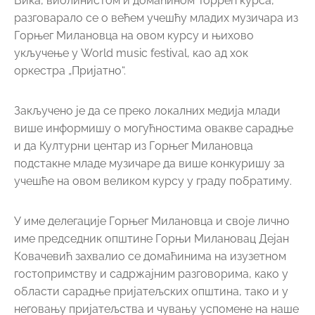
У име делегације Горњег Милановца и своје лично
име председник општине Горњи Милановац Дејан
Ковачевић захвалио се домаћинима на изузетном
гостопримству и садржајним разговорима, како у
области сарадње пријатељских општина, тако и у
неговању пријатељства и чувању успомене на наше
интернирце током Другог светског рата, а посебно
на бригу око спомен-обележја у целој области
Хелгеланд.