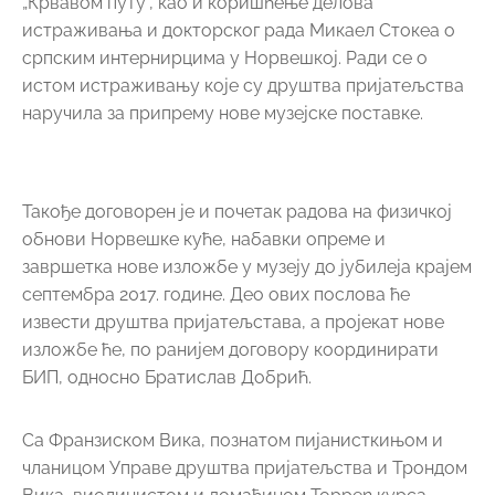
извести друштва пријатељстава, а пројекат нове
изложбе ће, по ранијем договору координирати
БИП, односно Братислав Добрић.
Са Франзиском Вика, познатом пијанисткињом и
чланицом Управе друштва пријатељства и Трондом
Вика, виолинистом и домаћином Toppen курса,
разговарало се о већем учешћу младих музичара из
Горњег Милановца на овом курсу и њихово
укључење у World music festival, као ад хок
оркестра „Пријатно“.
Закључено је да се преко локалних медија млади
више информишу о могућностима овакве сарадње
и да Културни центар из Горњег Милановца
подстакне младе музичаре да више конкуришу за
учешће на овом великом курсу у граду побратиму.