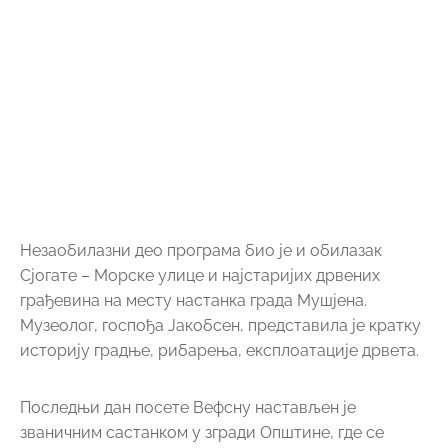
Сјогате – Морске улице и најстаријих дрвених
грађевина на месту настанка града Мушјена.
Музеолог, госпођа Јакобсен, представила је кратку
историју градње, рибарења, експлоатације дрвета.
Последњи дан посете Вефсну настављен је
званичним састанком у згради Општине, где се
генерални секретар Норвешког друштва Драган
Марковић осврнуо на сарадњу и пројекте општина
Вефсн и Горњи Милановац, почев од прве повеље о
братимљењу 1975. године, преко ревитализованог
споразума о пријатељству и сарадњи из маја 2002.
године. Било је готово немогуће побројати све
заједничке пројекте из области комуналне
инфраструктуре, здравства, хуманитарне помоћи,
културе, пројеката реформе локалне управе и
администрације… Наравно, незаобилазан је пројекат
депоније и опреме за поступање са комуналним