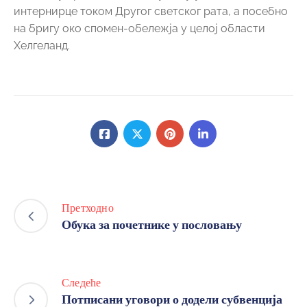
Претходно
Обука за почетнике у пословању
Следеће
Потписани уговори о додели субвенција
за самозапошљавање
Претрага
Категорије