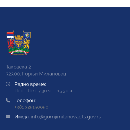
Радно време:
Пон – Пет: 7.30 ч. – 15.30 ч.
Телефон:
+381 325150050
Имејл:
info@gornjimilanovac.ls.gov.rs
Огласна табла
Конкурси и обавештења
Јавне набавке
Актуелности
Најава догађаја