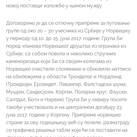
(Трондхајм, Ерландет, Левангер, Фалстадска шума,
Мушјен, Сандесјоен, Корген, Поларни круг, Фауске,
Салтдал, Ботн и Нарвик). Група би у оквиру посете
такође учествовала и на централном догађају 23.
јуна 2017. године у Коргену. Припреме норвешке
стране за ову годишњицу већ су почеле, разматрају
се графичка решења табли које ће се поставити на
„Крвавом путу“, као и коришћење делова
истраживања и докторског рада Микаел Стокеа о
српским интернирцима у Норвешкој. Ради се о
истом истраживању које су друштва пријатељства
наручила за припрему нове музејске поставке.
Такође договорен је и почетак радова на физичкој
обнови Норвешке куће, набавки опреме и
завршетка нове изложбе у музеју до јубилеја крајем
септембра 2017. године. Део ових послова ће