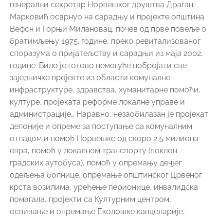
отпадом и помоћ Норвешке од скоро 2,5 милиона
евра, помоћ у локалном транспорту (поклон
градских аутобуса), помоћ у опремању дечјег
одељења болнице, опремање општинског Црвеног
крста возилима, уређење перионице, инвалидска
помагала, пројекти са Културним центром,
оснивање и опремање Еколошке канцеларије,
школски парламенти, омладинско предузетништво,
волонтерски центар, учешће норвешких уметника и
посебне награде општине Вефсн на нашем Бијеналу
минијатуре, више десетина стипендија
милановачким средњошколцима па све до
последњег поклона – возила за превоз комуналног
отпада. Наравно, ту је и „Српски фестивал светске
музике“ и бројне посете оркестара и хорова из
Вефсна и Норвешке нашем граду и много тога што
није било могуће поменути за кратко време.