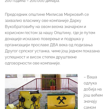
200 година – 200.000 динара.
Председник општине Милисав Мирковић се
захвалио власнику ове компаније Дарку
Вукобратовићу на овом веома значајном и
корисном гестом за нашу Општину, где је путем
донације исказано поверење и подршка у
организацији прославе ДВА века од подизања
Другог српског устанка, чиме још једном показана
успешност и висок степен друштвене
одговорности ове компаније.
– Ваша
одлука
добија на
још већем
значају
самом