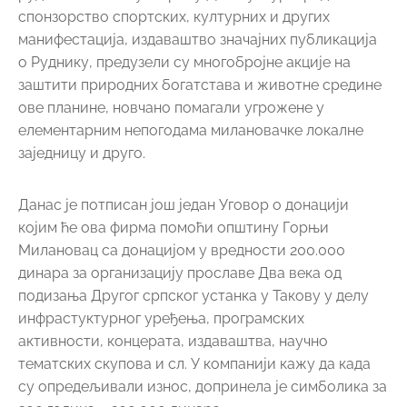
спонзорство спортских, културних и других
манифестација, издаваштво значајних публикација
о Руднику, предузели су многобројне акције на
заштити природних богатстава и животне средине
ове планине, новчано помагали угрожене у
елементарним непогодама милановачке локалне
заједницу и друго.
Данас је потписан још један Уговор о донацији
којим ће ова фирма помоћи општину Горњи
Милановац са донацијом у вредности 200.000
динара за организацију прославе Два века од
подизања Другог српског устанка у Такову у делу
инфрастуктурног уређења, програмских
активности, концерата, издаваштва, научно
тематских скупова и сл. У компанији кажу да када
су опредељивали износ, допринела је симболика за