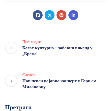
Претходно
Богат културно – забавни викенд у
„Брези“
Следеће
Поп певач најавио концерт у Горњем
Милановцу
Претрага