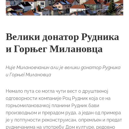
Велики донатор Рудника
и Горњег Милановца
Није Милановчанин али је велики донатор Рудника
и Горњег Милановца
Немало пута се могла чути вест о друштвеној
одговорности компаније Роц Рудник која се на
горњомилановачкој планини Рудник бави
производњом и прерадом руда, а један од примера
је у потпуности реконструисан, опремљен и предат
рудничанима на употребу Дом културе, редовно