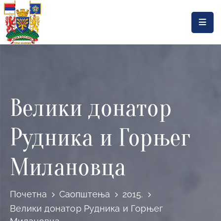
Насловна
Локална
самоуправа
Велики донатор
Општинска
управа
Рудника и Горњег
Актуелности
Документа
Милановца
Горњи
Милановац
Почетна
Саопштења
2015.
Велики донатор Рудника и Горњег