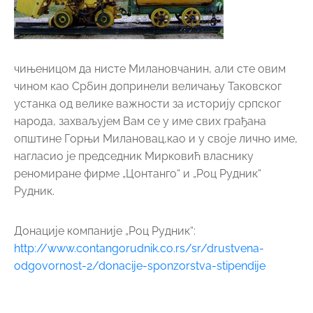
чињеницом да нисте Милановчанин, али сте овим
чином као Србин допринели величању Таковског
устанка од велике важности за историју српског
народа, захваљујем Вам се у име свих грађана
општине Горњи Милановац,као и у своје лично име,
нагласио је председник Мирковић власнику
реномиране фирме „Цонтанго“ и „Роц Рудник“
Рудник.
Донације компаније „Роц Рудник“:
http://www.contangorudnik.co.rs/sr/drustvena-
odgovornost-2/donacije-sponzorstva-stipendije