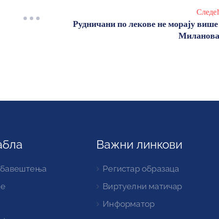
Следе
Рудничани по лекове не морају више
Миланов
абла
Важни линкови
обавештења
Регистар образаца
ке
Виртуелни матичар
Информатор