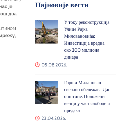
Најновије вести
нас је
још два
У току реконструкција
пштином
Улице Рајка
 мрежу,
Миловановића:
Инвестиција вредна
око 200 милиона
динара
05.08.2026.
Горњи Милановац
свечано обележава Дан
општине: Положени
венци у част слободе и
предака
23.04.2026.