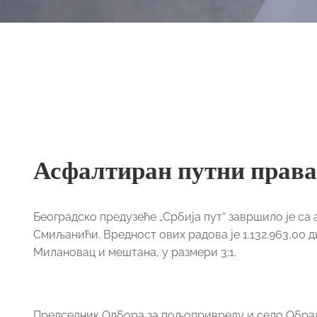
Асфалтиран путни прав
Београдско предузеће „Србија пут“ завршило је са
Смиљанићи. Вредност ових радова је 1.132.963,00 
Милановац и мештана, у размери 3:1.
Председник Одбора за пољопривреду и село Обрад