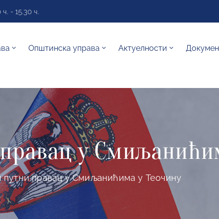
. - 15.30 ч.
ава
Општинска управа
Актуелности
Докумен
 правац у Смиљанићи
 путни правац у Смиљанићима у Теочину