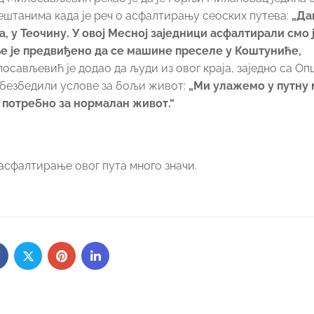
 мештанима када је реч о асфалтирању сеоских путева:
„Да
у Теочину. У овој Месној заједници асфалтирали смо 
е је предвиђено да се машине преселе у Коштуниће,
осављевић је додао да људи из овог краја, заједно са О
обезбедили услове за бољи живот:
„Ми улажемо у путну
е потребно за нормалан живот.“
асфалтирање овог пута много значи.