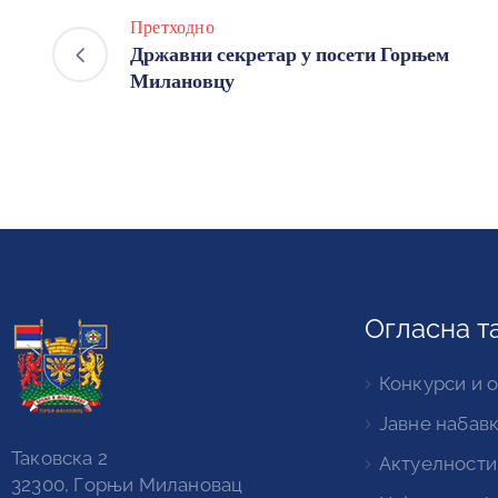
Претходно
Државни секретар у посети Горњем
Милановцу
Огласна т
Конкурси и 
Јавне набав
Таковска 2
Актуелности
32300, Горњи Милановац