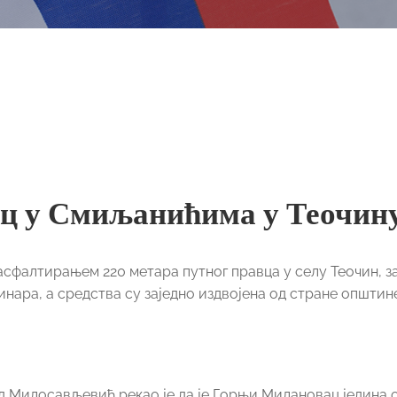
ац у Смиљанићима у Теочин
 асфалтирањем 220 метара путног правца у селу Теочин, з
динара, а средства су заједно издвојена од стране општи
 Милосављевић рекао је да је Горњи Милановац једина 