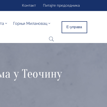
Контакт
Питајте председника
та
Горњи Милановац
Е-управа
ма у Теочину