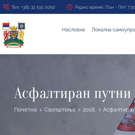
Тел: +381 32 515 0050
Радно време: Пон - Пет 7.30 ч
Насловна
Локална самоупр
Асфалтиран путни
Почетна
Саопштења
2018.
Асфалтиран