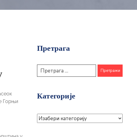
Претрага
у
асеок
Категорије
не Горњи
општина у