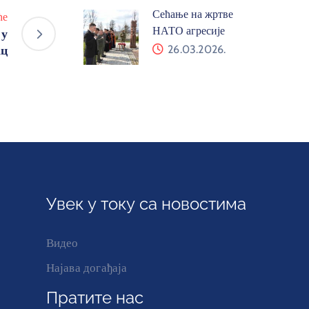
Сећање на жртве
ће
НАТО агресије
 у
ац
26.03.2026.
Увек у току са новостима
Видео
Најава догађаја
Пратите нас