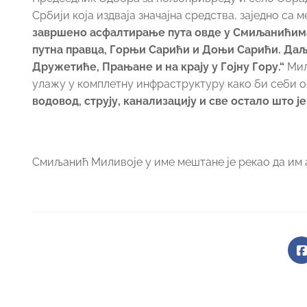
Србији која издваја значајна средства, заједно са
завршено асфалтирање пута овде у Смиљанићима, 
путна правца, Горњи Сарићи и Доњи Сарићи. Даљ
Дружетиће, Прањане и на крају у Гојну Гору.“
Мил
улажу у комплетну инфраструктуру како би себи 
водовод, струју, канализацију и све остало што ј
Смиљанић Миливоје у име мештане је рекао да им 