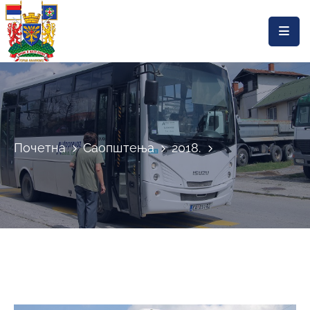
Насловна
Локална
самоуправа
Општинска
Почетна
Саопштења
2018.
управа
Актуелности
Документа
Горњи
Милановац