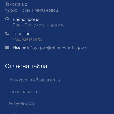
Таковска 2
32300, Горњи Милановац
Радно време:
Пон – Пет: 7.30 ч. – 15.30 ч.
Телефон:
+381 325150050
Имејл:
info@gornjimilanovac.ls.gov.rs
Огласна табла
Конкурси и обавештења
Јавне набавке
Актуелности