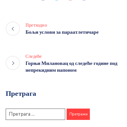
Претходно
Бољи услови за параатлетичаре
Следеће
Горњи Милановац од следеће године под
непрекидним напоном
Претрага