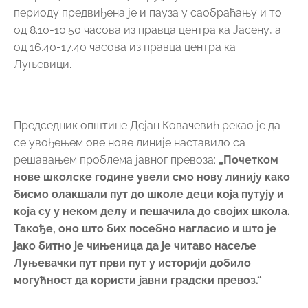
периоду предвиђена је и пауза у саобраћању и то
од 8.10-10.50 часова из правца центра ка Јасену, а
од 16.40-17.40 часова из правца центра ка
Луњевици.
Председник општине Дејан Ковачевић рекао је да
се увођењем ове нове линије наставило са
решавањем проблема јавног превоза:
„Почетком
нове школске године увели смо нову линију како
бисмо олакшали пут до школе деци која путују и
која су у неком делу и пешачила до својих школа.
Такође, оно што бих посебно нагласио и што је
јако битно је чињеница да је читаво насеље
Луњевачки пут први пут у историји добило
могућност да користи јавни градски превоз.“