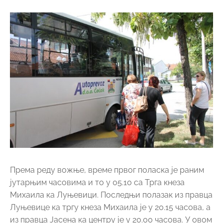
Према реду вожње, време првог поласка је раним
јутарњим часовима и то у 05.10 са Трга кнеза
Михаила ка Луњевици. Последњи полазак из правца
Луњевице ка тргу кнеза Михаила је у 20.15 часова, а
из правца Јасена ка центру је у 20.00 часова. У овом