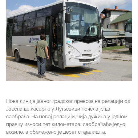
Нова линија јавног градског превоза на релацији од
Јасена до касарне у Луњевици почела је да
саобраћа. На новој релацији, чија дужина у једном
правцу износи пет километара, саобраћаће једно
возило, а обележено је десет стајалишта.