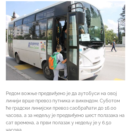
Редом вожње предвиђено је да аутобуси на овој
линији врше превоз путника и викендом. Суботом
ће градски линијски превоз саобраћати до 16.00
часова, а за недељу је предвиђено шест полазака на
сат времена, а први полазак у недељу је у 6.50
часова.