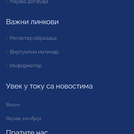
Најава догађаја
Важни линкови
Регистар образаца
Виртуелни матичар
Информатор
Увек у току са новостима
Видео
Најава догађаја
Пратите нас