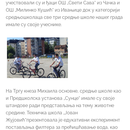
учествовали су и ђаци ОШ „Свети Сава“ из Чачка и
ОШ „Милинко Кушић“ из Ивањице док у категорији
средњошколаца све три средње школе нашег града
имале су своје учеснике.
На Тргу кнеза Михаила основне, средње школе као
и Предшколска установа „Сунце“ имале су своје
штандове ради представљања на тему животне
средине. Техничка школа „Јован
Жујовић“презентовала је едукативни експеримент
постављања филтера за прећишћавање вода, као