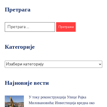
У току реконструкција Улице Рајка
Миловановића: Инвестиција вредна око
200 милиона динара
05.08.2026.
Горњи Милановац свечано обележава
Дан општине: Положени венци у част
слободе и предака
23.04.2026.
Сећање на жртве НАТО агресије
26.03.2026.