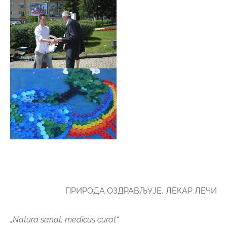
„Natura sanat, medicus curat“
Хипократ
Претходно
Одржан традиционални Марш
пријатељства
Следеће