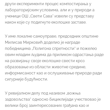
други експерименти процес компостирања у
лабораторијским условима, али и у природи а
ученици ОШ „Свети Сава“ извели су представу
након које су подигнуте еколошке заставе.
У име локалне самоуправе, председник општине
Милисав Мирковић доделио је награде
победницима „Полигона спретности“ и пожелео
овим младим људима да приликом одрастања раде
на развијању своје еколошке свести кроз
образовање из области животне средине,
информисаност као и ослушкивање природе ради
сигурније будућности.
У ревијалном делу под називом „вожња
задовољства“ односно бициклијади учествовао је
велики број заинтересованих грађана као и