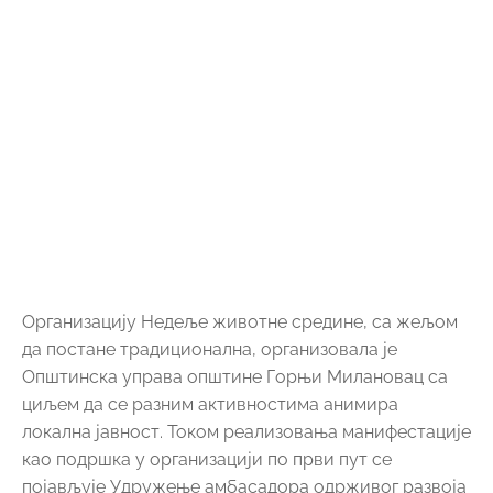
као подршка у организацији по први пут се
појављује Удружење амбасадора одрживог развоја
и животне средине.
На овај начин шаљемо поруку да делујући локално,
од свог дворишта, мислимо глобално – на очување
целе планете. На територији општине Горњи
Милановац Недеља животне средине организована
је у периоду од 01. до 07. јуна 2015. године, поводом
Светског дана заштите животне средине.