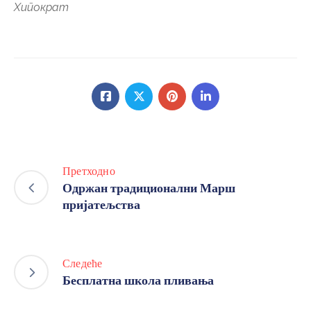
Бесплатна школа пливања
Претрага
Категорије
Најновије вести