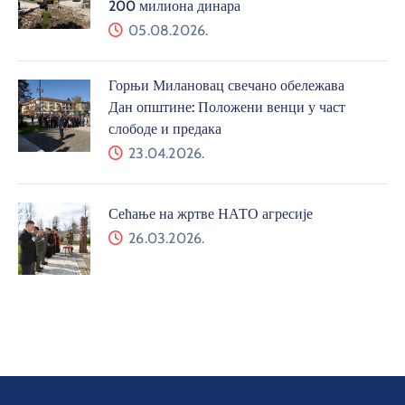
Таковска 2
32300, Горњи Милановац
Радно време:
Пон – Пет: 7.30 ч. – 15.30 ч.
Телефон:
+381 325150050
Имејл:
info@gornjimilanovac.ls.gov.rs