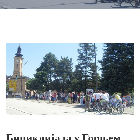
Бициклијада у Горњем