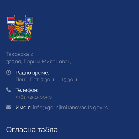
Огласна табла
Конкурси и обавештења
Јавне набавке
Актуелности
Најава догађаја
Важни линкови
Регистар образаца
Виртуелни матичар
Информатор