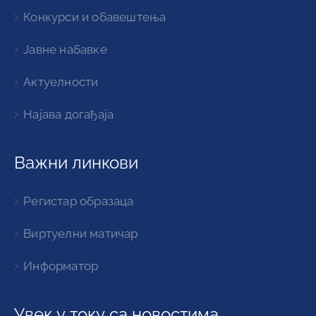
Увек у току са новостима
Видео
Најава догађаја
Пратите нас
© 2021 Општина Горњи Милановац I Сва права
задржана.