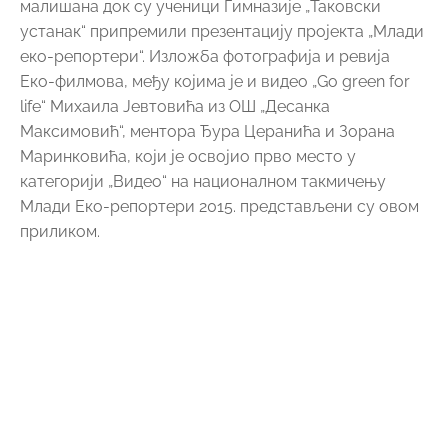
малишана док су ученици Гимназије „Таковски
устанак“ припремили презентацију пројекта „Млади
еко-репортери“. Изложба фотографија и ревија
Еко-филмова, међу којима је и видео „Go green for
life“ Михаила Јевтовића из ОШ „Десанка
Максимовић“, ментора Ђура Церанића и Зорана
Маринковића, који је освојио прво место у
категорији „Видео“ на националном такмичењу
Млади Еко-репортери 2015. представљени су овом
приликом.
Организацију Недеље животне средине, са жељом
да постане традиционална, организовала је
Општинска управа општине Горњи Милановац са
циљем да се разним активностима анимира
локална јавност. Током реализовања манифестације