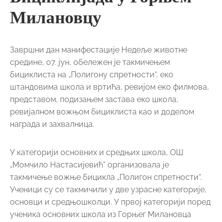
Милановцу
Завршни дан манифестације Недеље животне
средине, 07. јун, обележен је такмичењем
бициклиста на „Полигону спретности“, еко
штандовима школа и вртића, ревијом еко филмова,
представом, подизањем застава еко школа,
ревијалном вожњом бициклиста као и доделом
награда и захвалница.
У категорији основних и средњих школа, ОШ
„Момчило Настасијевић“ организовала је
такмичење вожње бицикла „Полигон спретности“.
Ученици су се такмичили у две узрасне категорије,
основци и средњошколци. У првој категорији поред
ученика основних школа из Горњег Милановца