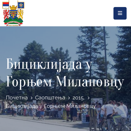
Насловна
Локална
самоуправа
Бициклијада у
Општинска
управа
Горњем Милановцу
Актуелности
Документа
Почетна
Саопштења
2015.
Горњи
Бициклијада у Горњем Милановцу
Милановац