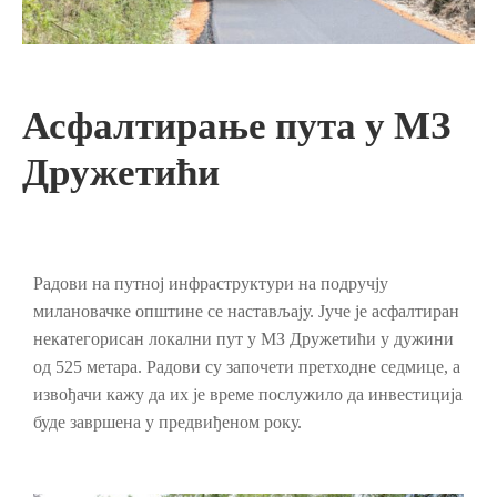
Асфалтирање пута у МЗ
Дружетићи
Радови на путној инфраструктури на подручју
милановачке општине се настављају. Јуче је асфалтиран
некатегорисан локални пут у МЗ Дружетићи у дужини
од 525 метара. Радови су започети претходне седмице, а
извођачи кажу да их је време послужило да инвестиција
буде завршена у предвиђеном року.