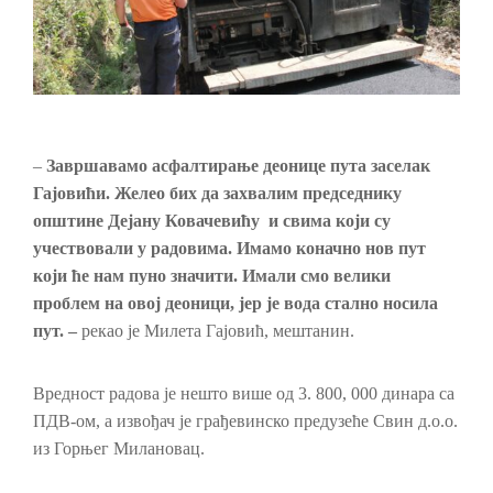
–
Завршавамо асфалтирање деонице пута заселак
Гајовићи.
Ж
елео бих да захвалим председнику
општине Дејану Ковачевићу и свима који су
учествовали у радовима. Имамо коначно нов пут
који ће нам пуно значити.
И
мали
смо
велики
проблем на овој деоници, јер је вода стално носила
пут
.
–
рекао је Милета Гајовић, мештанин.
Вредност радова је нешто више од 3. 800, 000 динара са
ПДВ-ом, а извођач је грађевинско предузеће Свин д.о.о.
из Горњег Милановац.