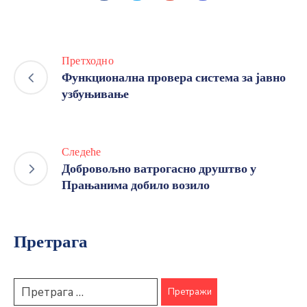
Претходно
Функционална провера система за јавно
узбуњивање
Следеће
Добровољно ватрогасно друштво у
Прањанима добило возило
Претрага