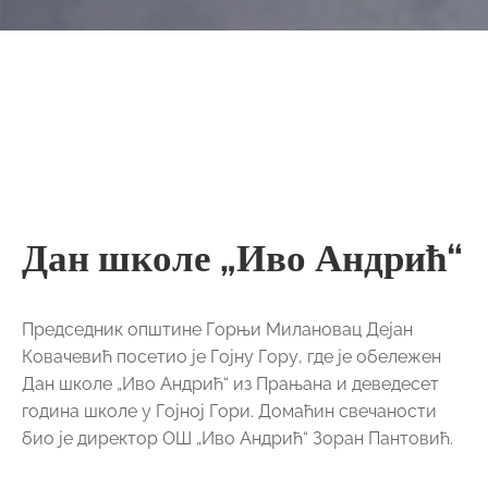
Дан школе „Иво Андрић“
Председник општине Горњи Милановац Дејан
Ковачевић посетио је Гојну Гору, где је обележен
Дан школе „Иво Андрић“ из Прањана и деведесет
година школе у Гојној Гори. Домаћин свечаности
био је директор ОШ „Иво Андрић“ Зоран Пантовић.