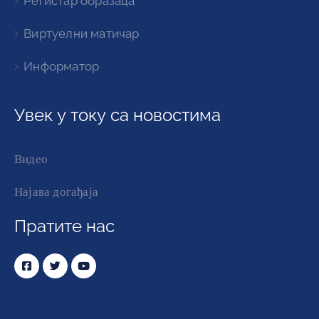
Регистар образаца
Виртуелни матичар
Информатор
Увек у току са новостима
Видео
Најава догађаја
Пратите нас