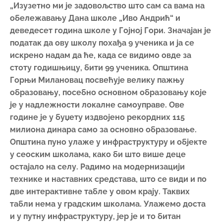
„Изузетно ми је задовољство што сам са вама на
обележавању Дана школе „Иво Андрић“ и
деведесет година школе у Гојној Гори. Значајан је
податак да ову школу похађа 9 ученика и ја се
искрено надам да ће, када се видимо овде за
стоту годишњицу, бити 99 ученика. Општина
Горњи Милановац посвећује велику пажњу
образовању, посебно основном образовању које
је у надлежности локалне самоуправе. Ове
године је у буџету издвојено рекордних 115
милиона динара само за основно образовање.
Општина пуно улаже у инфраструктуру и објекте
у сеоским школама, како би што више деце
остајало на селу. Радимо на модернизацији
технике и наставних средстава, што се види и по
две интерактивне табле у овом крају. Таквих
табли нема у градским школама. Улажемо доста
и у путну инфраструктуру, јер је и то битан