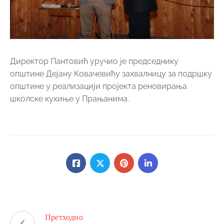
Директор Пантовић уручио је председнику
општине Дејану Ковачевићу захвалницу за подршку
општине у реализацији пројекта реновирања
школске кухиње у Прањанима.
Претходно