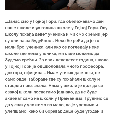
„Данас смо у Гојној Гори, где обележавамо дан
наше школе и 90 година школе у Гојној Гори. Ову
школу похађа девет ученика и ми смо срећни јер
су они наша будућност. Неко ће рећи да је то
мали број ученика, али ако се погледају неке
школе где нема ученика, ми овде можемо да
будемо срећни. За ових деведесет година, школа
у Гојној Гори је одшколовала много професора,
доктора, официра,… Имам утисак да многи, не
само овде, забораве где су похађали школу и
стицали прва знања. Нама у школи је циљ да се
свакој школи посветимо једнако, да не буде
акценат само на школи у Прањанима. Трудимо се
да у сваку уложимо по мало, да је уредимо и
улепшамо, како би боравак деце буде угодан и