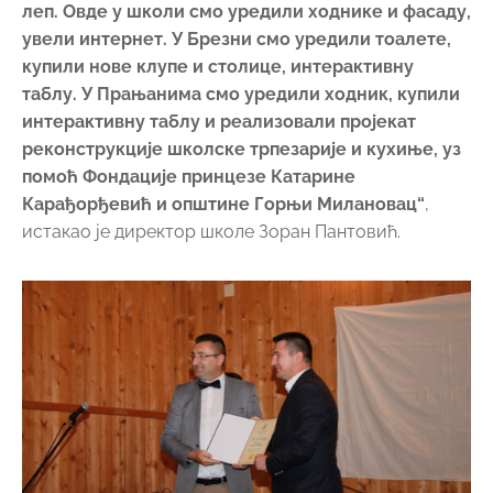
леп. Овде у школи смо уредили ходнике и фасаду,
увели интернет. У Брезни смо уредили тоалете,
купили нове клупе и столице, интерактивну
таблу. У Прањанима смо уредили ходник, купили
интерактивну таблу и реализовали пројекат
реконструкције школске трпезарије и кухиње, уз
помоћ Фондације принцезе Катарине
Карађорђевић и општине Горњи Милановац“
,
истакао је директор школе Зоран Пантовић.