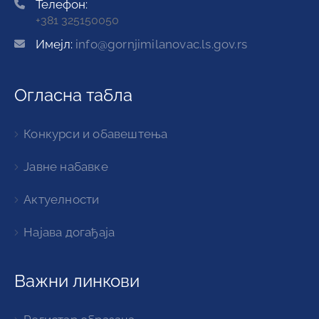
Телефон:
+381 325150050
Имејл:
info@gornjimilanovac.ls.gov.rs
Огласна табла
Конкурси и обавештења
Јавне набавке
Актуелности
Најава догађаја
Важни линкови