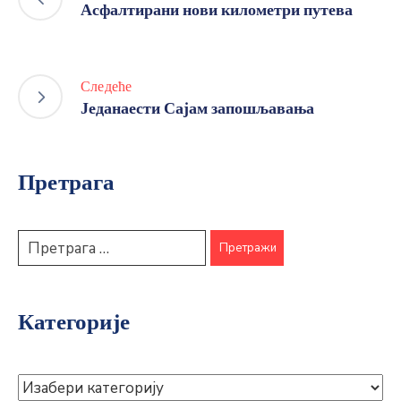
Асфалтирани нови километри путева
Следеће
Једанаести Сајам запошљавања
Претрага
Категорије