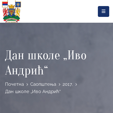
Насловна
Локална
самоуправа
Дан школе „Иво
Општинска
управа
Андрић“
Актуелности
Документа
Почетна
Саопштења
2017.
Горњи
Дан школе „Иво Андрић“
Милановац