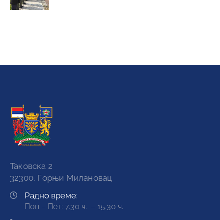
Таковска 2
32300, Горњи Милановац
Радно време:
Пон – Пет: 7.30 ч. – 15.30 ч.