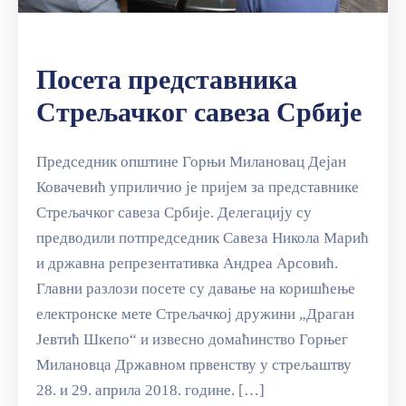
Посета представника
Стрељачког савеза Србије
Председник општине Горњи Милановац Дејан
Ковачевић уприличио је пријем за представнике
Стрељачког савеза Србије. Делегацију су
предводили потпредседник Савеза Никола Марић
и државна репрезентативка Андреа Арсовић.
Главни разлози посете су давање на коришћење
електронске мете Стрељачкој дружини „Драган
Јевтић Шкепо“ и извесно домаћинство Горњег
Милановца Државном првенству у стрељаштву
28. и 29. априла 2018. године. […]