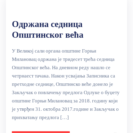
Одржана седница
Општинског већа
У Великој сали органа општине Горњи
Милановац одржана је тридесет трећа седница
Општинског већа. На дневном реду нашло се
четрнаест тачака. Након усвајања Записника са
претходне седнице, Општинско веће донело је
Закључак о повлачењу предлога Одлуке о буџету
општине Горњи Милановац за 2018. годину који
је утврђен 31. октобра 2017.године и Закључак о
прихватању предлога […]