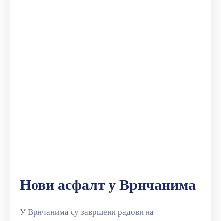
Нови асфалт у Врнчанима
У Врнчанима су завршени радови на