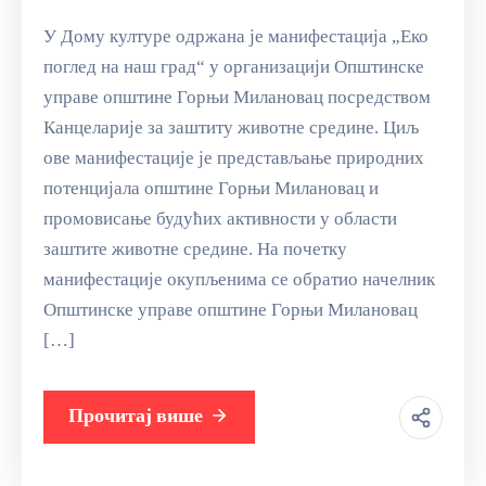
У Дому културе одржана је манифестација „Еко
поглед на наш град“ у организацији Општинске
управе општине Горњи Милановац посредством
Канцеларије за заштиту животне средине. Циљ
ове манифестације је представљање природних
потенцијала општине Горњи Милановац и
промовисање будућих активности у области
заштите животне средине. На почетку
манифестације окупљенима се обратио начелник
Општинске управе општине Горњи Милановац
[…]
Прочитај више