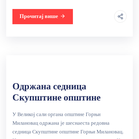
Прочитај више
Одржана седница
Скупштине општине
У Великој сали органа општине Горњи
Милановац одржана је шеснаеста редовна
седница Скупштине општине Горњи Милановац.