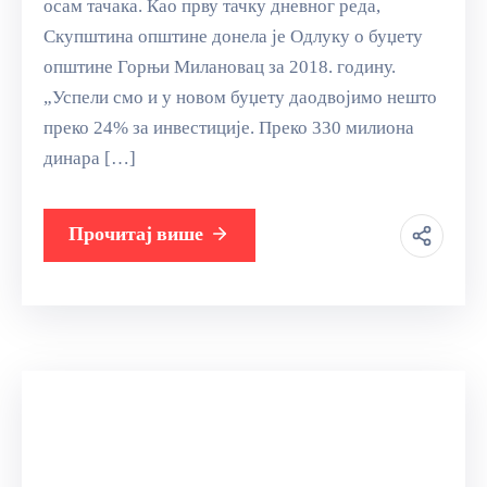
осам тачака. Као прву тачку дневног реда,
Скупштина општине донела је Одлуку о буџету
општине Горњи Милановац за 2018. годину.
„Успели смо и у новом буџету даодвојимо нешто
преко 24% за инвестиције. Преко 330 милиона
динара […]
Прочитај више