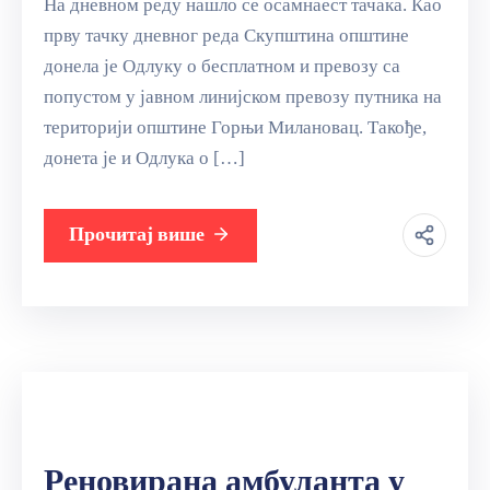
На дневном реду нашло се осамнаест тачака. Као
прву тачку дневног реда Скупштина општине
донела је Одлуку о бесплатном и превозу са
попустом у јавном линијском превозу путника на
територији општине Горњи Милановац. Такође,
донета је и Одлука о […]
Прочитај више
Реновирана амбуланта у