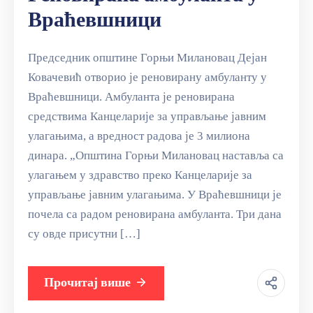
Враћевшници
Председник општине Горњи Милановац Дејан
Ковачевић отворио је реновирану амбуланту у
Враћевшници. Амбуланта је реновирана
средствима Канцеларије за управљање јавним
улагањима, а вредност радова је 3 милиона
динара. „Општина Горњи Милановац наставља са
улагањем у здравство преко Канцеларије за
управљање јавним улагањима. У Враћевшници је
почела са радом реновирана амбуланта. Три дана
су овде присутни […]
Прочитај више