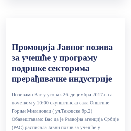
Промоција Јавног позива
за учешће у програму
подршке секторима
прерађивачке индустрије
Позивамо Вас у уторак 26. децембра 2017.г. са
почетком у 10:00 скупштинска сала Oпштине
Горњи Милановац ( ул.Таковска бр.2)
Обавештавамо Вас да је Развојна агенција Србије
(РАС) расписала Јавни позив за учешће у