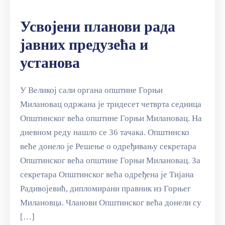
Усвојени планови рада
јавних предузећа и
установа
У Великој сали органа општине Горњи
Милановац одржана је тридесет четврта седница
Општинског већа општине Горњи Милановац. На
дневном реду нашло се 36 тачака. Општинско
веће донело је Решење о одређивању секретара
Општинског већа општине Горњи Милановац. За
секретара Општинског већа одређена је Тијана
Радивојевић, дипломирани правник из Горњег
Милановца. Чланови Општинског већа донели су
[…]