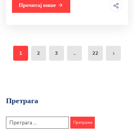
Прочитај више
...
1
2
3
22
Претрага