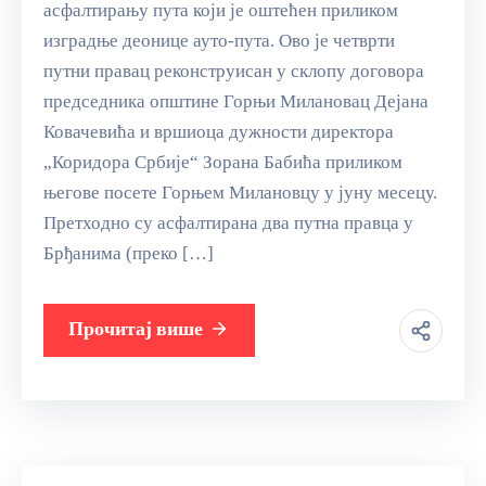
асфалтирању пута који је оштећен приликом
изградње деонице ауто-пута. Ово је четврти
путни правац реконструисан у склопу договора
председника општине Горњи Милановац Дејана
Ковачевића и вршиоца дужности директора
„Коридора Србије“ Зорана Бабића приликом
његове посете Горњем Милановцу у јуну месецу.
Претходно су асфалтирана два путна правца у
Брђанима (преко […]
Прочитај више