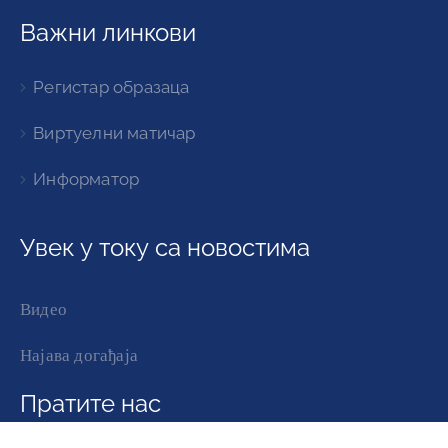
Важни линкови
Регистар образаца
Виртуелни матичар
Информатор
Увек у току са новостима
Видео
Најава догађаја
Пратите нас