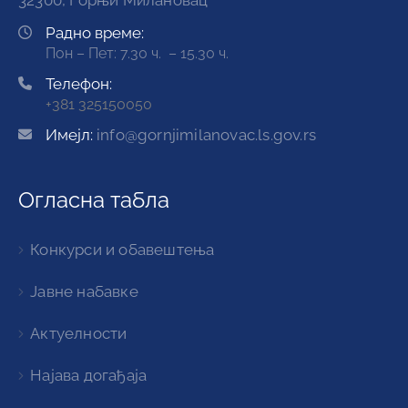
32300, Горњи Милановац
Радно време:
Пон – Пет: 7.30 ч. – 15.30 ч.
Телефон:
+381 325150050
Имејл:
info@gornjimilanovac.ls.gov.rs
Огласна табла
Конкурси и обавештења
Јавне набавке
Актуелности
Најава догађаја