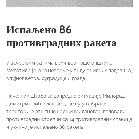
Испаљено 86
противградних ракета
У вечерњим сатима већи део наше општине
захватило је јако невреме у виду обилних падавина,
олујног ветра, суградице и грȁда.
Начелник Штаба за ванредне ситуације Милорад
Димитријевић рекао је да је су у одбрани
територије општине Горњи Милановац деловали
противградни стрелци са 14 противградних станица
и укупно је испаљено 86 ракета.