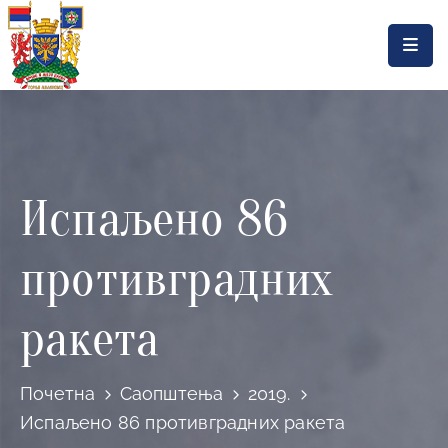
Насловна
Локална
самоуправа
Испаљено 86
Општинска
управа
противградних
Актуелности
Документа
ракета
Горњи
Милановац
Почетна
Саопштења
2019.
Испаљено 86 противградних ракета