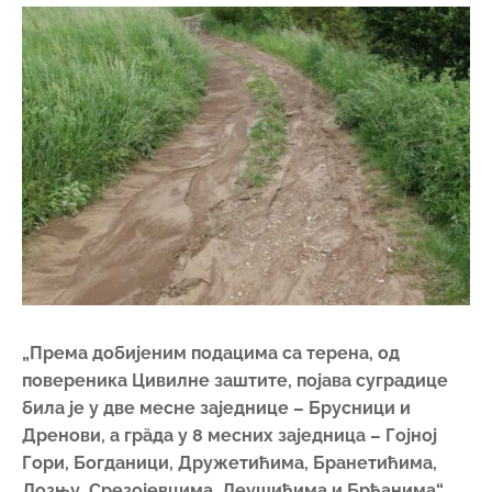
„Према добијеним подацима са терена, од
повереника Цивилне заштите, појава суградице
била је у две месне заједнице – Брусници и
Дренови, а грȁда у 8 месних заједница – Гојној
Гори, Богданици, Дружетићима, Бранетићима,
Лозњу, Срезојевцима, Леушићима и Брђанима“
,