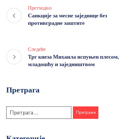
Претходно
Санкције за месне заједнице без
противградне заштите
Следеће
Трг кнеза Михаила испуњен плесом,
младошћу и заједништвом
Претрага
Категорије