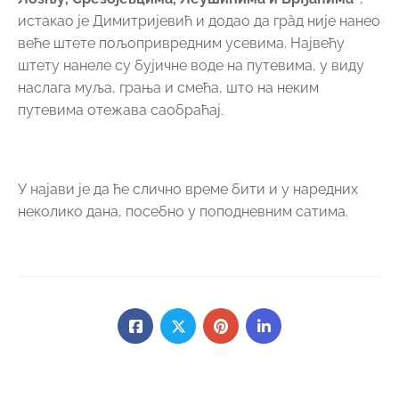
истакао је Димитријевић и додао да грȁд није нанео
веће штете пољопривредним усевима. Највећу
штету нанеле су бујичне воде на путевима, у виду
наслага муља, грања и смећа, што на неким
путевима отежава саобраћај.
У најави је да ће слично време бити и у наредних
неколико дана, посебно у поподневним сатима.