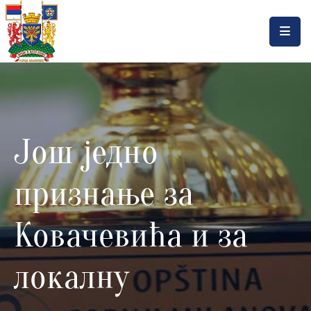
Насловна
Локална
самоуправа
Још једно
Општинска
управа
признање за
Актуелности
Документа
Ковачевића и за
Горњи
локалну
Милановац