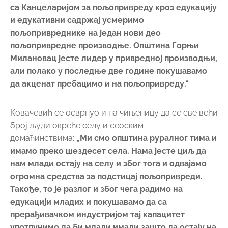
са Канцеларијом за пољопривреду кроз едукацију
и едукативни садржај усмеримо
пољопривреднике на један нови део
пољопривредне производње. Општина Горњи
Милановац јесте лидер у привредној производњи,
али полако у последње две године покушавамо
да акценат пребацимо и на пољопривреду.“
Ковачевић се осврнуо и на чињеницу да се све већи
број људи окреће селу и сеоским
домаћинствима:
„Ми смо општина руралног тима и
имамо преко шездесет села. Нама јесте циљ да
нам млади остају на селу и због тога и одвајамо
огромна средства за подстицај пољопривреди.
Такође, то је разлог и због чега радимо на
едукацији младих и покушавамо да са
прерађивачком индустријом тај капацитет
употпунимо да би млади имали зашто да остају на