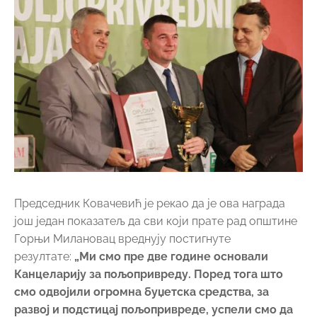
Председник Ковачевић је рекао да је ова награда
још један показатељ да сви који прате рад општине
Горњи Милановац вреднују постигнуте
резултате:
„Ми смо пре две године основали
Канцеларију за пољопривреду. Поред тога што
смо одвојили огромна буџетска средства, за
развој и подстицај пољопривреде, успели смо да