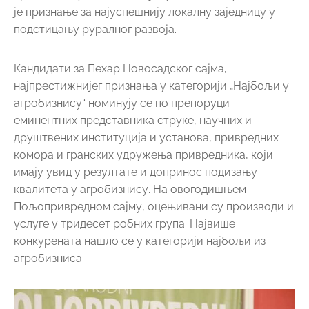
је признање за најуспешнију локалну заједницу у
подстицању руралног развоја.
Кандидати за Пехар Новосадског сајма,
најпрестижнијег признања у категорији „Најбољи у
агробизнису“ номинују се по препоруци
еминентних представника струке, научних и
друштвених институција и установа, привредних
комора и гранских удружења привредника, који
имају увид у резултате и допринос подизању
квалитета у агробизнису. На овогодишњем
Пољопривредном сајму, оцењивани су производи и
услуге у тридесет робних група. Највише
конкурената нашло се у категорији најбољи из
агробизниса.