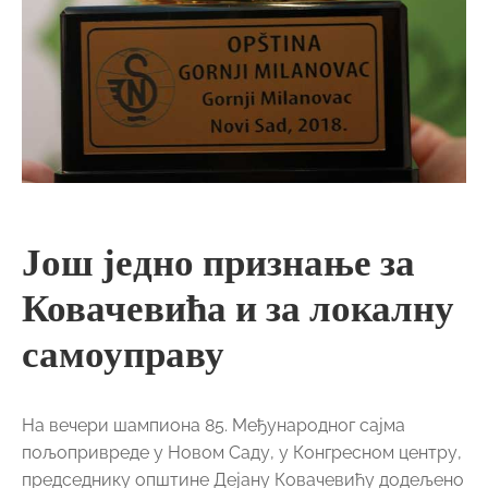
Још једно признање за
Ковачевића и за локалну
самоуправу
На вечери шампиона 85. Међународног сајма
пољопривреде у Новом Саду, у Конгресном центру,
председнику општине Дејану Ковачевићу додељено