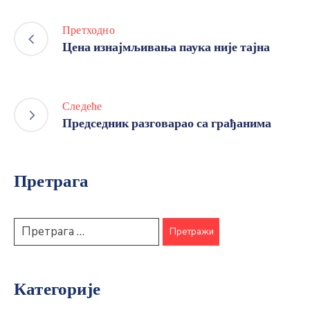
Претходно
Цена изнајмљивања паука није тајна
Следеће
Председник разговарао са грађанима
Претрага
Категорије