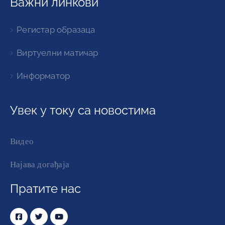
Важни линкови
Регистар образаца
Виртуелни матичар
Информатор
Увек у току са новостима
Видео
Најава догађаја
Пратите нас