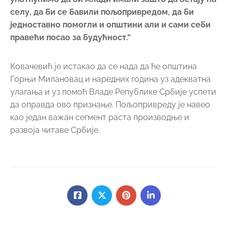
селу, да би се бавили пољопривредом, да би
једноставно помогли и општини али и сами себи
правећи посао за будућност.“
Ковачевић је истакао да се нада да ће општина
Горњи Милановац и наредних година уз адекватна
улагања и уз помоћ Владе Републике Србије успети
да оправда ово признање. Пољопривреду је навео
као један важан сегмент раста производње и
развоја читаве Србије.