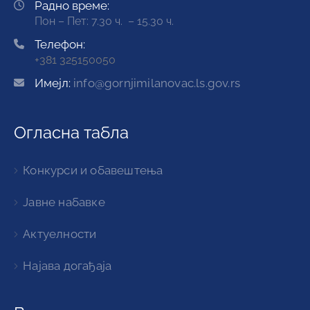
Радно време:
Пон – Пет: 7.30 ч. – 15.30 ч.
Телефон:
+381 325150050
Имејл:
info@gornjimilanovac.ls.gov.rs
Огласна табла
Конкурси и обавештења
Јавне набавке
Актуелности
Најава догађаја