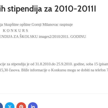
h stipendija za 2010-2011I
ja Skupštine opštine Gornji Milanovac raspisuje
K O N K U R S
DIJA ZA ŠKOLSKU images2/2010/2011. GODINU
e za stipendiju je od 31.8.2010.do 25.9.2010. godine, soba 15 (pisar
15,30 časova. Bliže informacije o Konkursu mogu se dobiti na telefon 