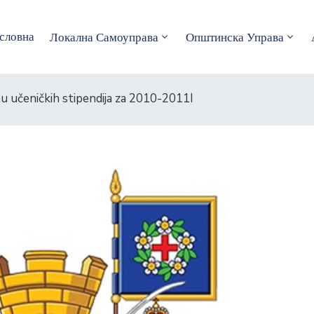
словна
Локална Самоуправа
Општинска Управа
u učeničkih stipendija za 2010-2011I