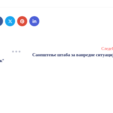
Следе
Саопштење штаба за ванредне ситуаци
к“