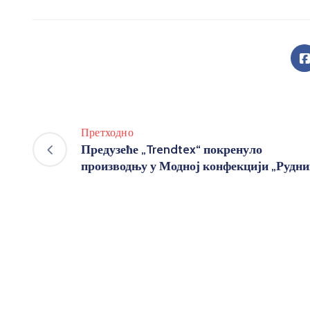
Претходно
Предузеће „Trendtex“ покренуло
производњу у Модној конфекцији „Рудни