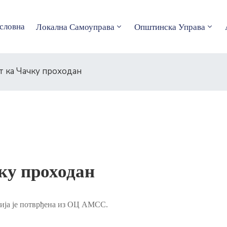
словна
Локална Самоуправа
Општинска Управа
т ка Чачку проходан
ку проходан
ција је потврђена из ОЦ АМСС.