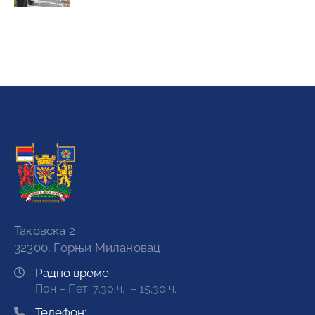
Таковска 2
32300, Горњи Милановац
Радно време:
Пон – Пет: 7.30 ч. – 15.30 ч.
Телефон: