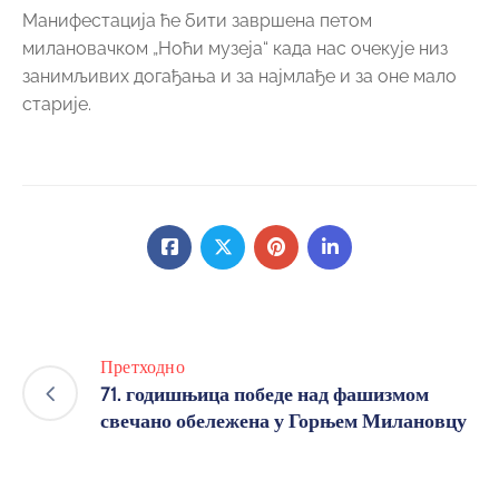
Манифестација ће бити завршена петом
милановачком „Ноћи музеја“ када нас очекује низ
занимљивих догађања и за најмлађе и за оне мало
старије.
Претходно
71. годишњица победе над фашизмом
свечано обележена у Горњем Милановцу