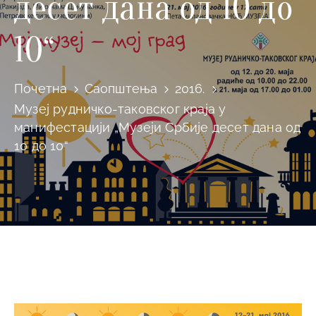
десет дана од 10 до
10“
Почетна
Саопштења
2016.
Музеј рудничко-таковског краја у
манифестацији „Музеји Србије десет дана од
10 до 10“