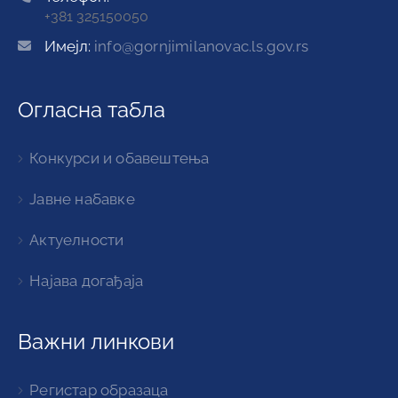
+381 325150050
Имејл:
info@gornjimilanovac.ls.gov.rs
Огласна табла
Конкурси и обавештења
Јавне набавке
Актуелности
Најава догађаја
Важни линкови
Регистар образаца