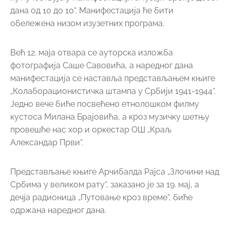
дана од 10 до 10“. Манифестација ће бити
обележена низом изузетних програма.
Већ 12. маја отвара се ауторска изложба
фотографија Саше Савовића, а наредног дана
манифестација се наставља представљањем књиге
„Колаборационистичка штампа у Србији 1941-1944“.
Једно вече биће посвећено етнолошком филму
кустоса Милана Брајовића, а кроз музичку шетњу
провешће нас хор и оркестар ОШ „Краљ
Александар Први“.
Представљање књиге Арчибалда Рајса „Злочини над
Србима у великом рату“, заказано је за 19. мај, а
дечја радионица „Путовање кроз време“, биће
одржана наредног дана.