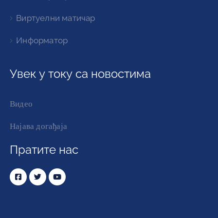
Виртуелни матичар
Информатор
Увек у току са новостима
Видео
Најава догађаја
Пратите нас