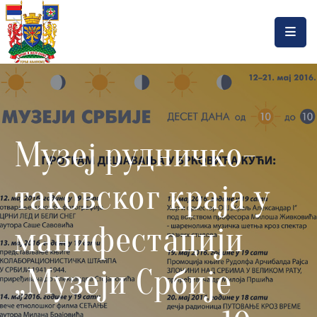
Насловна
Локална
самоуправа
Музеј рудничко-
Општинска
управа
таковског краја у
Актуелности
Документа
манифестацији
Горњи
„Музеји Србије
Милановац