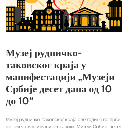
Музеј рудничко-
таковског краја у
манифестацији „Музеји
Србије десет дана од 10
до 10“
Музеј рудничко-таковског краја ове године по први
пут учествује у манифестацији „Музеји Србије десет