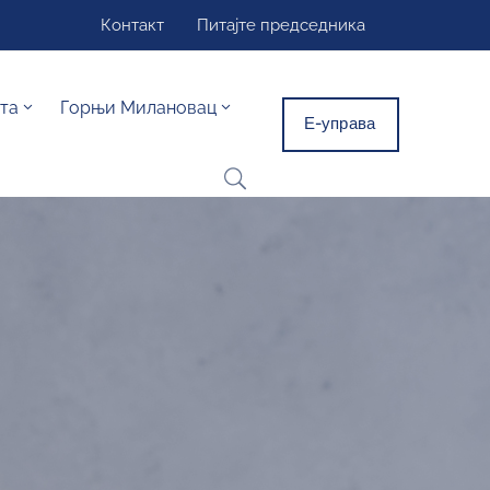
Контакт
Питајте председника
та
Горњи Милановац
Е-управа