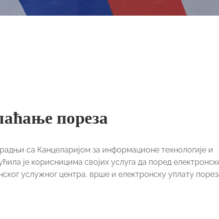
лаћање пореза
радњи са Канцеларијом за информационе технологије и
ућила је корисницима својих услуга да поред електронск
ког услужног центра, врше и електронску уплату порез