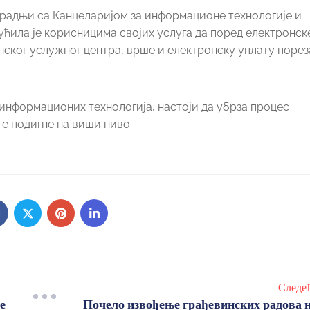
радњи са Канцеларијом за информационе технологије и
ућила је корисницима својих услуга да поред електронск
ког услужног центра, врше и електронску уплату порез
нформационих технологија, настоји да убрза процес
ге подигне на виши ниво.
Следе
е
Почело извођење грађевинских радова 