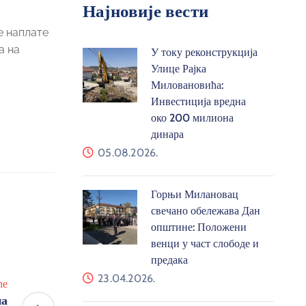
Најновије вести
е наплате
а на
У току реконструкција
Улице Рајка
Миловановића:
Инвестиција вредна
око 200 милиона
динара
05.08.2026.
Горњи Милановац
свечано обележава Дан
општине: Положени
венци у част слободе и
предака
23.04.2026.
ће
на