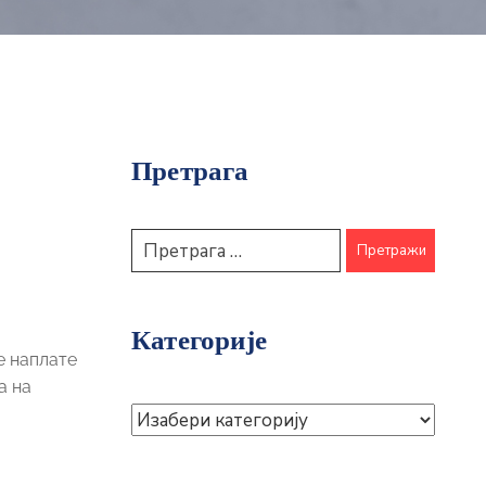
Претрага
Категорије
е наплате
а на