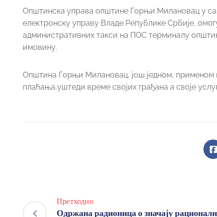
Општинска управа општине Горњи Милановац у са
електронску управу Владе Републике Србије, омог
административних такси на ПОС терминалу општинс
имовину.
Општина Горњи Милановац, још једном, применом и
плаћања,уштеди време својих грађана а своје услу
Претходно
Одржана радионица о значају рационалн