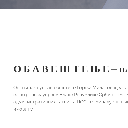
О Б А В Е Ш Т Е Њ Е – п
Општинска управа општине Горњи Милановац у са
електронску управу Владе Републике Србије, омог
административних такси на ПОС терминалу општинс
имовину.