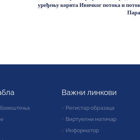
уређењу корита Ивичког потока и пото
Пар
абла
Важни линкови
обавештења
Регистар образаца
ке
Виртуелни матичар
Информатор