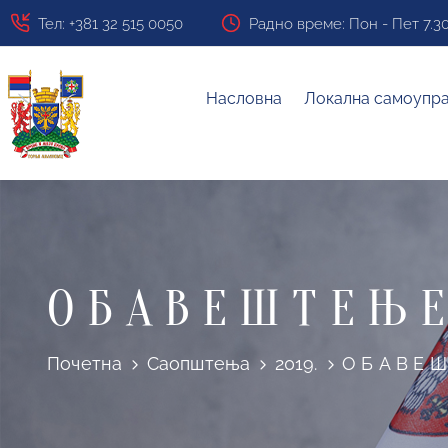
Тел: +381 32 515 0050
Радно време: Пон - Пет 7.30 ч
Насловна
Локална самоупр
О Б А В Е Ш Т Е Њ 
Почетна
Саопштења
2019.
О Б А В Е Ш