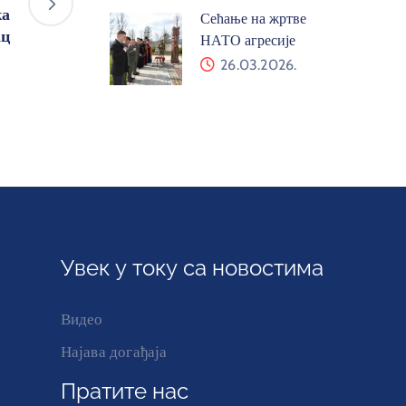
ка
Сећање на жртве
ац
НАТО агресије
26.03.2026.
Увек у току са новостима
Видео
Најава догађаја
Пратите нас