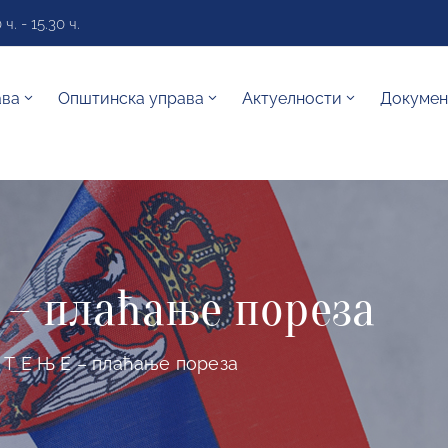
. - 15.30 ч.
ава
Општинска управа
Актуелности
Докумен
Е – плаћање пореза
 Т Е Њ Е – плаћање пореза