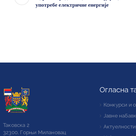
употребе електричне енергије
Огласна т
Конкурси и 
Јавне набав
Таковска 2
Актуелности
32300, Горњи Милановац