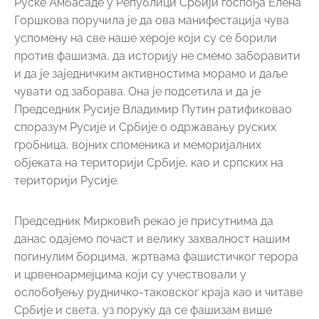
Руске Амбасаде у Републици Србији госпођа Eлена
Горшкова поручила је да ова манифестација чува
успомену на све наше хероје који су се борили
против фашизма, да историју не смемо заборавити
и да је заједничким активностима морамо и даље
чувати од заборава. Она је подсетила и да је
Председник Русије Владимир Путин ратификовао
споразум Русије и Србије о одржавању руских
гробница, војних споменика и меморијалних
објеката на територији Србије, као и српских на
територији Русије.
Председник Мирковић рекао је присутнима да
данас одајемо почаст и велику захвалност нашим
погинулим борцима, жртвама фашистичког терора
и црвеноармејцима који су учествовали у
ослобођењу рудничко-таковског краја као и читаве
Србије и света, уз поруку да се фашизам више