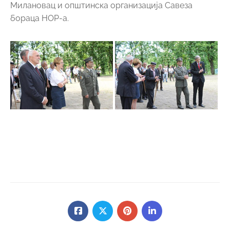
Милановац и општинска организација Савеза
бораца НОР-а.