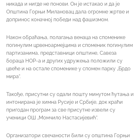
никада и нигде не понови. Он је истакао и да је
Општина Горњи Милановац дала огромне жртве и
допринос коначној победи над фашизмом.
Након обраћања, полагања венаца на споменике
погинулим црвеноармејцима и споменик погинулим
партизанима, представници општине, Савеза
бораца НОР-а и других удружења положили су
цвеће и на остале споменике у спомен парку „Брдо
мира“.
Такође, присутни су одали пошту минутом ћутања и
интонирана је химна Русије и Србије, док краћи
пригодан програм за све присутне извели су
ученици ОШ „Момчило Настасијевић“.
Организатори свечаности били су општина Горњи