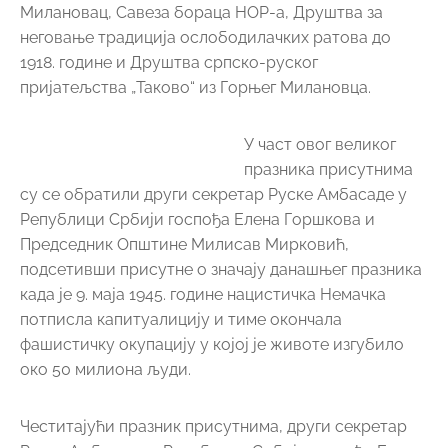
Милановац, Савеза бораца НОР-а, Друштва за
неговање традиција ослободилачких ратова до
1918. године и Друштва српско-руског
пријатељства „Таково“ из Горњег Милановца.
У част овог великог
празника присутнима
су се обратили други секретар Руске Амбасаде у
Републици Србији госпођа Eлена Горшкова и
Председник Општине Милисав Мирковић,
подсетивши присутне о значају данашњег празника
када је 9. маја 1945. године нацистичка Немачка
потписла капитуалицију и тиме окончала
фашистичку окупацију у којој је животе изгубило
око 50 милиона људи.
Честитајући празник присутнима, други секретар