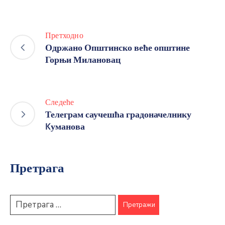
Претходно
Одржано Општинско веће општине
Горњи Милановац
Следеће
Телеграм саучешћа градоначелнику
Kуманова
Претрага