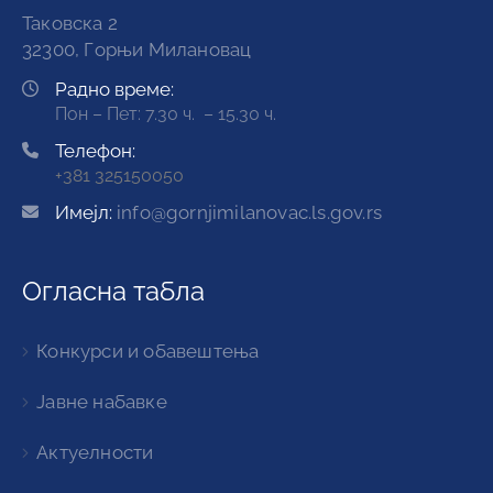
Таковска 2
32300, Горњи Милановац
Радно време:
Пон – Пет: 7.30 ч. – 15.30 ч.
Телефон:
+381 325150050
Имејл:
info@gornjimilanovac.ls.gov.rs
Огласна табла
Конкурси и обавештења
Јавне набавке
Актуелности