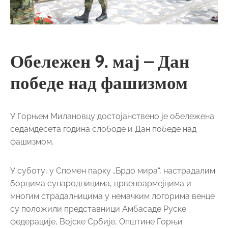
Обележен 9. мај – Дан
победе над фашизмом
У Горњем Милановцу достојанствено je обележена
седамдесета година слободе и Дан победе над
фашизмом.
У суботу, у Спомен парку „Брдо мира“, настрадалим
борцима сународницима, црвеноармејцима и
многим страдалницима у немачким логорима венце
су положили представници Амбасаде Руске
федерације, Војске Србије, Општине Горњи