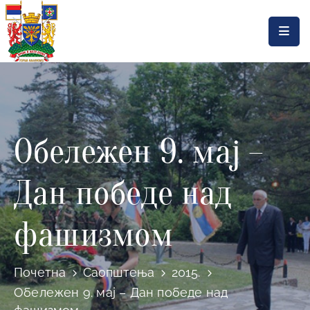
Насловна
Локална
самоуправа
Обележен 9. мај –
Општинска
управа
Дан победе над
Актуелности
Документа
фашизмом
Горњи
Милановац
Почетна
Саопштења
2015.
Обележен 9. мај – Дан победе над