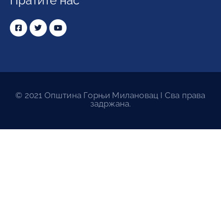
Пратите нас
© 2021 Општина Горњи Милановац I Сва права
задржана.