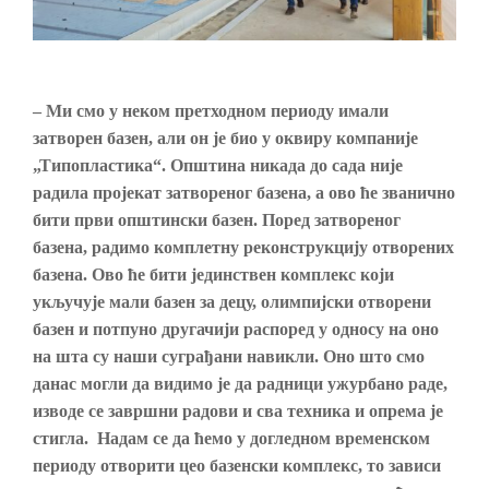
– Ми смо у неком претходном периоду имали
затворен базен, али он је био у оквиру компаније
„Типопластика“. Општина никада до сада није
радила пројекат затвореног базена, а ово ће званично
бити први општински базен. Поред затвореног
базена, радимо комплетну реконструкцију отворених
базена. Ово ће бити јединствен комплекс који
укључује мали базен за децу, олимпијски отворени
базен и потпуно другачији распоред у односу на оно
на шта су наши суграђани навикли. Оно што смо
данас могли да видимо је да радници ужурбано раде,
изводе се завршни радови и сва техника и опрема је
стигла. Надам се да ћемо у догледном временском
периоду отворити цео базенски комплекс, то зависи