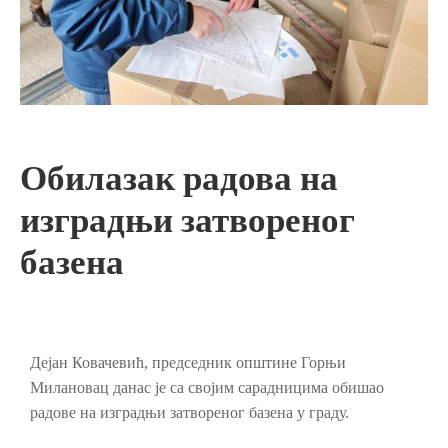
Обилазак радова на
изградњи затвореног
базена
Дејан Ковачевић, председник општине Горњи
Милановац данас је са својим сарадницима обишао
радове на изградњи затвореног базена у граду.