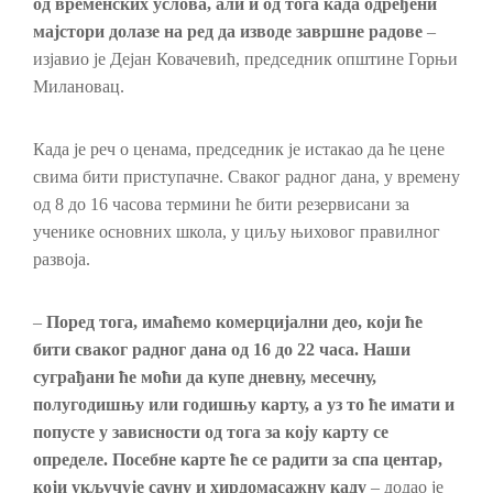
од временских услова, али и од тога када одређени
мајстори долазе на ред да изводе завршне радове
–
изјавио је Дејан Ковачевић, председник општине Горњи
Милановац.
Када је реч о ценама, председник је истакао да ће цене
свима бити приступачне. Сваког радног дана, у времену
од 8 до 16 часова термини ће бити резервисани за
ученике основних школа, у циљу њиховог правилног
развоја.
–
Поред тога, имаћемо комерцијални део, који ће
бити сваког радног дана од 16 до 22 часа. Наши
суграђани ће моћи да купе дневну, месечну,
полугодишњу или годишњу карту, а уз то ће имати и
попусте у зависности од тога за коју карту се
определе. Посебне карте ће се радити за спа центар,
који укључује сауну и хирдомасажну каду
– додао је