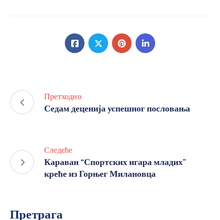
Претходно
Седам деценија успешног пословања
Следеће
Караван “Спортских игара младих”
креће из Горњег Милановца
Претрага