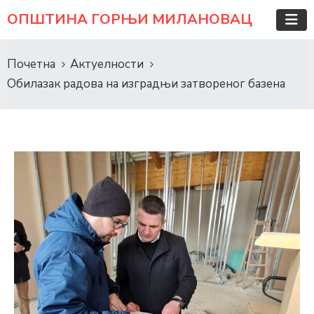
ОПШТИНА ГОРЊИ МИЛАНОВАЦ
Почетна
Актуелности
Обилазак радова на изградњи затвореног базена