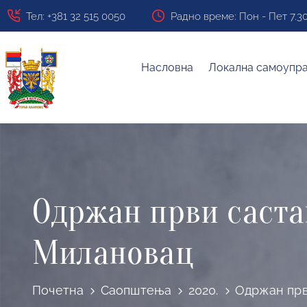
Тел: +381 32 515 0050
Радно време: Пон - Пет 7.30 ч
Насловна
Локална самоупр
Одржан први саста
Милановац
Почетна
Саопштења
2020.
Одржан прв