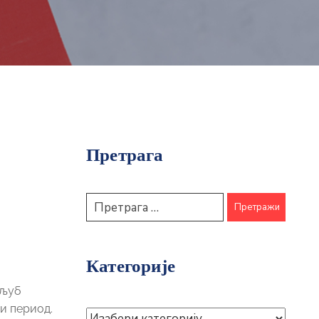
Претрага
Категорије
ољуб
и период.