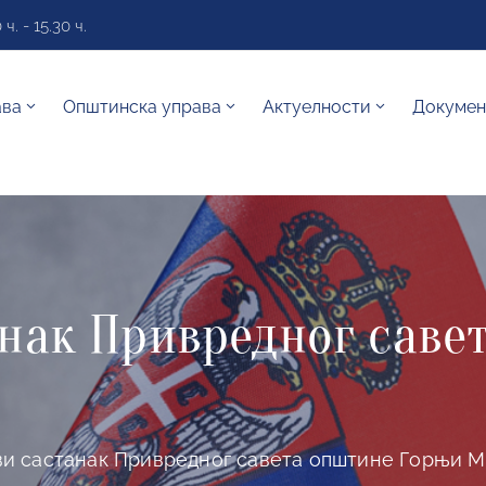
. - 15.30 ч.
ава
Општинска управа
Актуелности
Докумен
нак Привредног саве
и састанак Привредног савета општине Горњи 