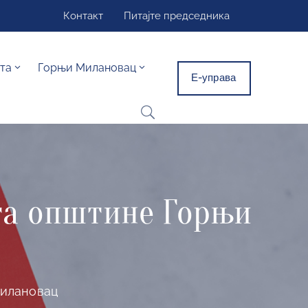
Контакт
Питајте председника
та
Горњи Милановац
Е-управа
та општине Горњи
Милановац