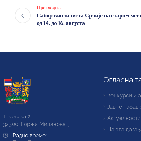
Претходно
Сабор виолиниста Србије на старом мест
од 14. до 16. августа
Огласна т
Конкурси и 
Јавне набав
Таковска 2
Актуелности
32300, Горњи Милановац
Најава догађ
Радно време: