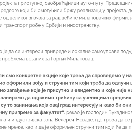
 пројекта приступној саобраћајници ауто-путу. Председн
редлоге који би омогућили бржу реализацију пројекта, д
 од великог значаја за рад већине милановачких фирми, 
и транспорт робе у Србији и иностранству.
је да се интереси привреде и локалне самоуправе поду
их проблема везаних за Горњи Милановац.
ли смо конкретне акције које треба да спроведемо у н
 смо оформили вођу и стручни тим који треба да одлучи 
о загађење које је присутно и евидентно и које није 
 планирамо да одржимо трибину са ученицима средњих
у то занимања која овај град интересују и како би он
чну припреме за факултет“
, рекао је господин Вукадино
била и индустријска зона Велереч-Неваде, где треба да се
не мреже, као и да је оформљен стручни тим који ће да 