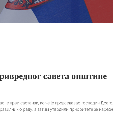
ривредног савета општине
 је први састанак, коме је председавао господин Драг
равилник о раду, а затим утврдили приоритете за наредн