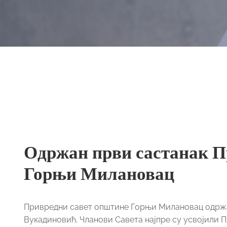
Одржан први састанак П
Горњи Милановац
Привредни савет општине Горњи Милановац одржао
Вукадиновић. Чланови Савета најпре су усвојили П