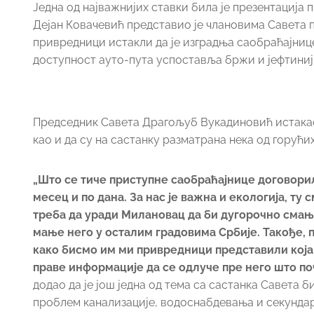
Једна од најважнијих ставки била је презентација
Дејан Ковачевић представио је члановима Савета п
привредници истакли да је изградња саобраћајнице
доступност ауто-пута успоставља бржи и јефтиниј
Председник Савета Драгољуб Вукадиновић истакао 
као и да су на састанку разматрана нека од горућ
„Што се тиче приступне саобраћајнице договори
месец и по дана. За нас је важна и екологија, ту
треба да уради Милановац да би дугорочно смањи
мање него у осталим градовима Србије. Такође,
како бисмо им ми привредници представили која с
праве информације да се одлуче пре него што по
додао да је још једна од тема са састанка Савета 
проблем канализације, водоснабдевања и секундар