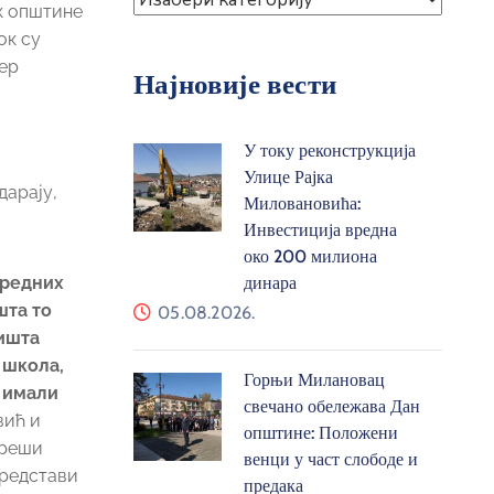
ик општине
ок су
јер
Најновије вести
У току реконструкција
Улице Рајка
дарају,
Миловановића:
Инвестиција вредна
око 200 милиона
аредних
динара
шта то
05.08.2026.
ништа
 школа,
Горњи Милановац
и имали
свечано обележава Дан
вић и
општине: Положени
 реши
венци у част слободе и
представи
предака