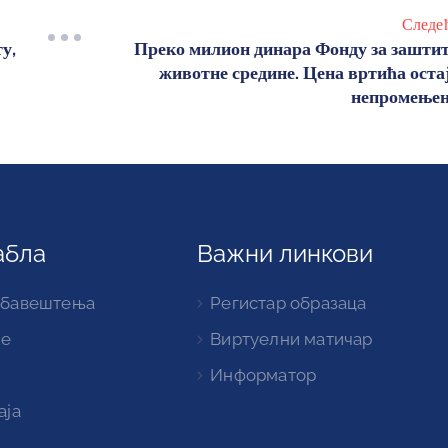
Следе
у,
Преко милион динара Фонду за зашти
животне средине. Цена вртића оста
непромење
абла
Важни линкови
обавештења
Регистар образаца
ке
Виртуелни матичар
Информатор
аја