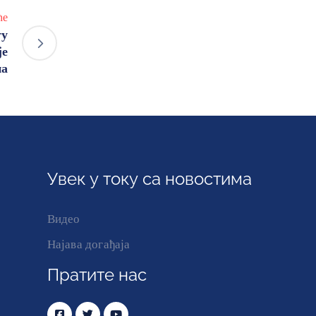
ће
ту
је
на
Увек у току са новостима
Видео
Најава догађаја
Пратите нас