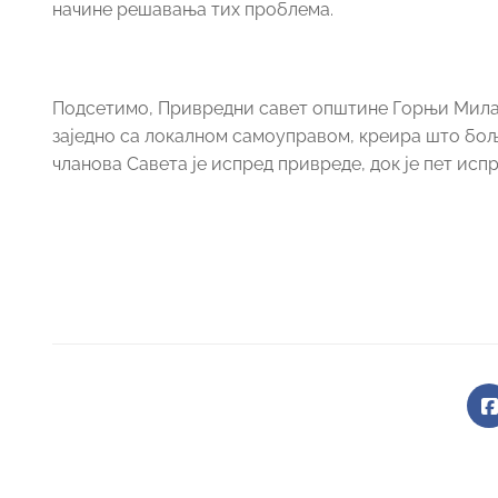
начине решавања тих проблема.
Подсетимо, Привредни савет општине Горњи Миланов
заједно са локалном самоуправом, креира што бољ
чланова Савета је испред привреде, док је пет исп