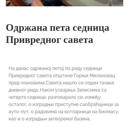
Одржана пета седница
Привредног савета
На данас одржаној петој по реду седници
Привредног савета општине Горњи Милановац
пред члановима Савета нашло се седам тачака
дневног реда. Након усвајања Записника са
четврте седнице, разговарало се, између
осталог, о изградњи приступне саобраћајнице за
ауто-пут, о радовима на котларници на биомасу,
као и о изградњи затвореног базена.