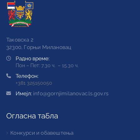
Таковска 2
32300, Горњи Милановац
Радно време:
Пон – Пет: 7.30 ч. – 15.30 ч.
Телефон:
+381 325150050
Имејл:
info@gornjimilanovac.ls.gov.rs
Огласна табла
Конкурси и обавештења