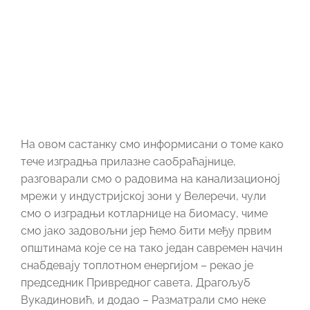
На овом састанку смо информисани о томе како
тече изградња прилазне саобраћајнице,
разговарали смо о радовима на канализационој
мрежи у индустријској зони у Велеречи, чули
смо о изградњи котларнице на биомасу, чиме
смо јако задовољни јер ћемо бити међу првим
општинама које се на тако један савремен начин
снабдевају топлотном енергијом – рекао је
председник Привредног савета, Драгољуб
Вукадиновић, и додао – Разматрали смо неке