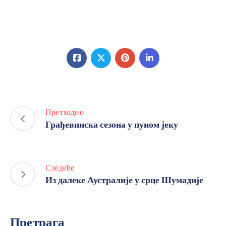
Претходно
Грађевинска сезона у пуном јеку
Следеће
Из далеке Аустралије у срце Шумадије
Претрага