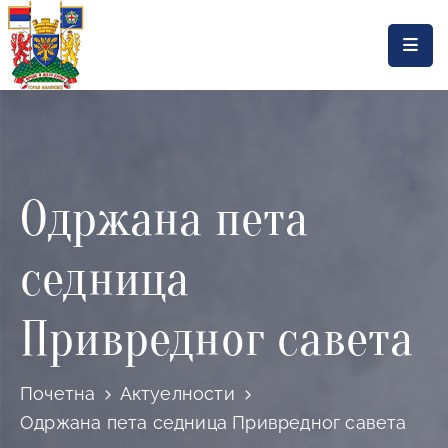
Насловна
Локална
самоуправа
Одржана пета
Општинска
управа
седница
Актуелности
Документа
Привредног савета
Горњи
Милановац
Почетна
Актуелности
Одржана пета седница Привредног савета