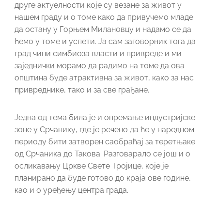
друге актуелности које су везане за живот у
нашем граду и о томе како да привучемо младе
да остану у Горњем Милановцу и надамо се да
ћемо у томе и успети. Ја сам заговорник тога да
град чини симбиоза власти и привреде и ми
заједнички морамо да радимо на томе да ова
општина буде атрактивна за живот, како за нас
привреднике, тако и за све грађане.
Једна од тема била је и опремање индустријске
зоне у Срчанику, где је речено да ће у наредном
периоду бити затворен саобраћај за теретњаке
од Срчаника до Такова. Разговарало се још и о
осликавању Цркве Свете Тројице, које је
планирано да буде готово до краја ове године,
као и о уређењу центра града.