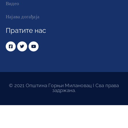
Видео
Најава догађаја
Пратите нас
© 2021 Општина Горњи Милановац I Сва права
задржана.