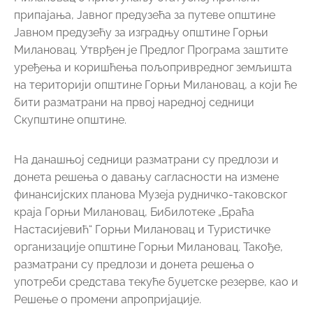
припајања, Јавног предузећа за путеве општине
Јавном предузећу за изградњу општине Горњи
Милановац. Утврђен је Предлог Програма заштите
уређења и коришћења пољопривредног земљишта
на територији општине Горњи Милановац, а који ће
бити разматрани на првој наредној седници
Скупштине општине.
На данашњој седници разматрани су предлози и
донета решења о давању сагласности на измене
финансијских планова Музеја рудничко-таковског
краја Горњи Милановац, Бибилотеке „Браћа
Настасијевић“ Горњи Милановац и Туристичке
организације општине Горњи Милановац. Такође,
разматрани су предлози и донета решења о
употреби средстава текуће буџетске резерве, као и
Решење о промени апропријације.