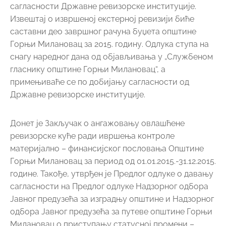
сагласности Државне ревизорске институције.
Извештај о извршеној екстерној ревизији биће
саставни део завршног рачуна буџета општине
Горњи Милановац за 2015. годину. Одлука ступа на
снагу наредног дана од објављивања у „Службеном
гласнику општине Горњи Милановац“, а
примењиваће се по добијању сагласности од
Државне ревизорске институције.
Донет је Закључак о ангажовању овлашћене
ревизорске куће ради ивршења контроле
материјално – финансијског пословања Општине
Горњи Милановац за период од 01.01.2015.-31.12.2015.
године. Такође, утврђен је Предлог одлуке о давању
сагласности на Предлог одлуке Надзорног одбора
Јавног предузећа за изградњу општине и Надзорног
одбора Јавног предузећа за путеве општине Горњи
Милановац о приступању статусној промени –