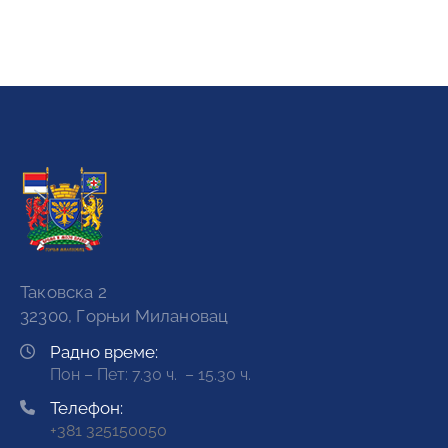
Таковска 2
32300, Горњи Милановац
Радно време:
Пон – Пет: 7.30 ч. – 15.30 ч.
Телефон:
+381 325150050