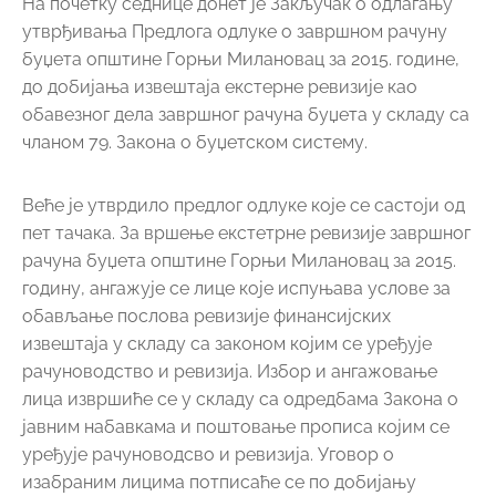
На почетку седнице донет је Закључак о одлагању
утврђивања Предлога одлуке о завршном рачуну
буџета општине Горњи Милановац за 2015. године,
до добијања извештаја екстерне ревизије као
обавезног дела завршног рачуна буџета у складу са
чланом 79. Закона о буџетском систему.
Веће је утврдило предлог одлуке које се састоји од
пет тачака. За вршење екстетрне ревизије завршног
рачуна буџета општине Горњи Милановац за 2015.
годину, ангажује се лице које испуњава услове за
обављање послова ревизије финансијских
извештаја у складу са законом којим се уређује
рачуноводство и ревизија. Избор и ангажовање
лица извршиће се у складу са одредбама Закона о
јавним набавкама и поштовање прописа којим се
уређује рачуноводсво и ревизија. Уговор о
изабраним лицима потписаће се по добијању