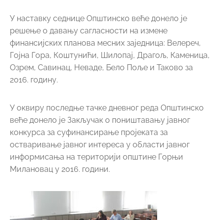
У наставку седнице Општинско веће донело је
решење о давању сагласности на измене
финансијских планова месних заједница: Велереч,
Гојна Гора, Коштунићи, Шилопај, Драгољ, Каменица,
Озрем, Савинац, Неваде, Бело Поље и Таково за
2016. годину.
У оквиру последње тачке дневног реда Општинско
веће донело је Закључак о поништавању јавног
конкурса за суфинансирање пројеката за
остваривање јавног интереса у области јавног
информисања на територији општине Горњи
Милановац у 2016. години.