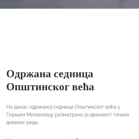
Одржана седница
Општинског већа
На данас одржаној седници Општинског већа у
Горњем Милановцу разматрано је дванаест тачака
дневног реда.