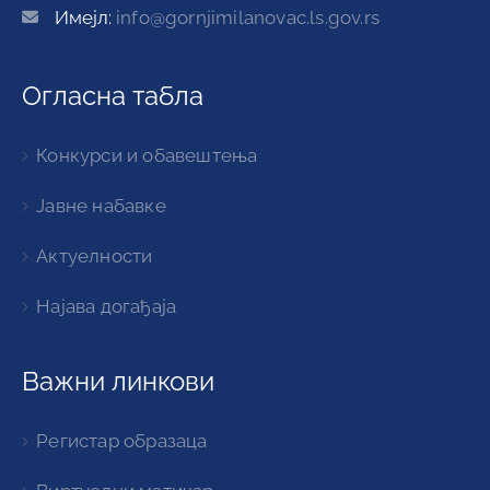
Имејл:
info@gornjimilanovac.ls.gov.rs
Огласна табла
Конкурси и обавештења
Јавне набавке
Актуелности
Најава догађаја
Важни линкови
Регистар образаца