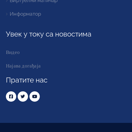
Виртуелни матичар
Информатор
Увек у току са новостима
Видео
Најава догађаја
Пратите нас