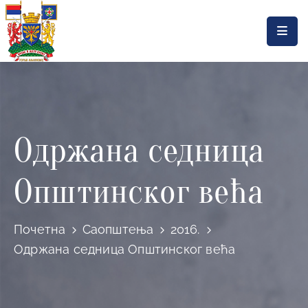
Насловна
Локална
самоуправа
Одржана седница
Општинска
управа
Општинског већа
Актуелности
Документа
Почетна
Саопштења
2016.
Горњи
Одржана седница Општинског већа
Милановац