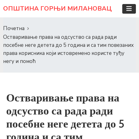
ОПШТИНА ГОРЊИ МИЛАНОВАЦ
Почетна
Остваривање права на одсуство са рада ради
посебне неге детета до 5 година и са тим повезаних
права корисника који истовремено користе туђу
негу и помоћ
Остваривање права на
одсуство са рада ради
посебне неге детета до 5
година и са тим