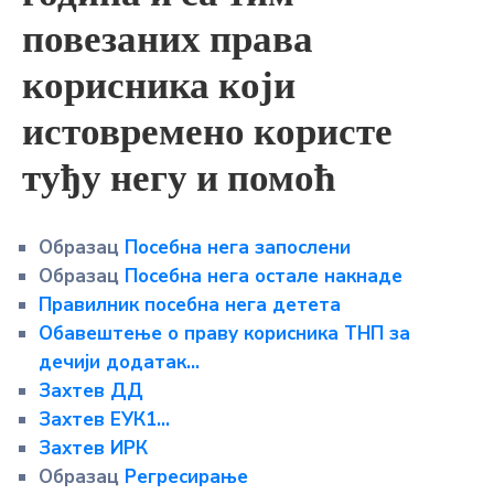
повезаних права
корисника који
истовремено користе
туђу негу и помоћ
Образац
Посебна нега запослени
Образац
Посебна нега остале накнаде
Правилник посебна нега детета
Обавештење о праву корисника ТНП за
дечији додатак…
Захтев ДД
Захтев ЕУК1…
Захтев ИРК
Образац
Регресирање