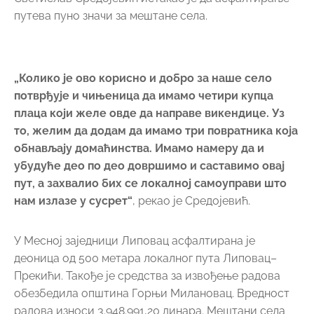
путева пуно значи за мештане села.
„Колико је ово корисно и добро за наше село
потврђује и чињеница да имамо четири купца
плаца који желе овде да направе викендице. Уз
то, желим да додам да имамо три повратника која
обнављају домаћинства. Имамо намеру да и
убудуће део по део довршимо и саставимо овај
пут, а захвалио бих се локалној самоуправи што
нам излазе у сусрет“
, рекао је Средојевић.
У Месној заједници Липовац асфалтирана је
деоница од 500 метара локалног пута Липовац–
Прекићи. Такође је средства за извођење радова
обезбедила општина Горњи Милановац. Вредност
радова износи 3.948.991,20 динара. Мештани села