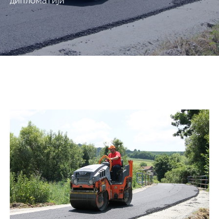
дипломатији“