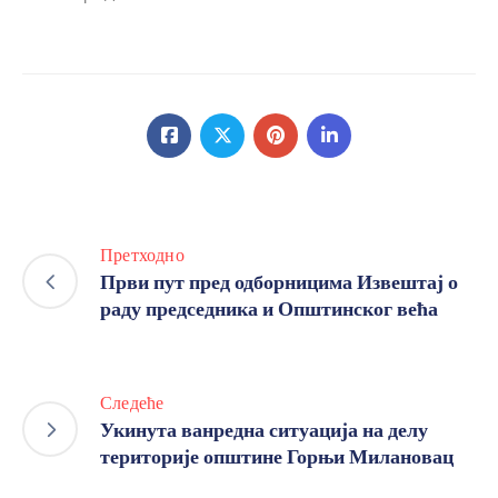
Претходно
Први пут пред одборницима Извештај о
раду председника и Општинског већа
Следеће
Укинута ванредна ситуација на делу
територије општине Горњи Милановац