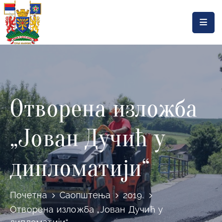
Насловна
Локална
самоуправа
Отворена изложба
Општинска
управа
„Јован Дучић у
Актуелности
Документа
дипломатији“
Горњи
Милановац
Почетна
Саопштења
2019.
Отворена изложба „Јован Дучић у