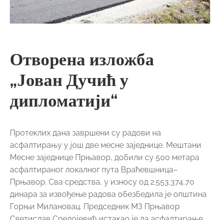
Отворена изложба
„Јован Дучић у
дипломатији“
Протеклих дана завршени су радови на
асфалтирању у још две месне заједнице. Мештани
Месне заједнице Прњавор, добили су 500 метара
асфалтираног локалног пута Враћевшница–
Прњавор. Сва средства, у износу од 2.553.374,70
динара за извођење радова обезбедила је општина
Горњи Милановац. Председник МЗ Прњавор
Светислав Средојевић истакао је да асфалтирање