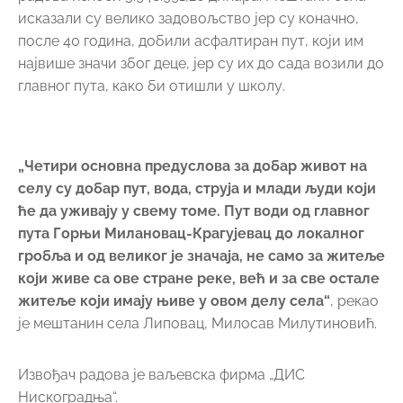
исказали су велико задовољство јер су коначно,
после 40 година, добили асфалтиран пут, који им
највише значи због деце, јер су их до сада возили до
главног пута, како би отишли у школу.
„Четири основна предуслова за добар живот на
селу су добар пут, вода, струја и млади људи који
ће да уживају у свему томе. Пут води од главног
пута Горњи Милановац-Крагујевац до локалног
гробља и од великог је значаја, не само за житеље
који живе са ове стране реке, већ и за све остале
житеље који имају њиве у овом делу села“
, рекао
је мештанин села Липовац, Милосав Милутиновић.
Извођач радова је ваљевска фирма „ДИС
Нискоградња“.