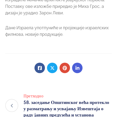
Поставку ове изложбе приредио је Миха Грос, а
дизајн је урадио Зарон Леви.
Дане Израела употпуниће и пројекције израелских
филмова, новије продукције.
Претходно
58. заседање Општинског већа протекло
у разматрању и усвајању Извештаја о
раду јавних предузећа и установа