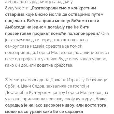
амбасаде о заједничкој сарадњи у
будућности:
„Разговарали смо о конкретним
стварима које бисмо могли да остваримо путем
пројеката. Већ у априли месецу бићемо гости
Амбасади на једном догађају где ће бити
презентован пројекат помоћи пољопривреди.“
Она
је закључила да и поред тога што локална
самоуправа издваја средства за помоћ
пољопривреди, Горњи Милановац ће аплицирати за
неке од пројеката уколико буде испуњавао услове,
како би добили додатна средства.
Заменица амбасадора Државе Израел у Републици
Србији, Џени Седов, захвалила се госпођи
Достанић и Културном центру Горњи Милановац на
указаној прилици да прикажу своју културу:
„Наша
сарадња је на јако високом нивоу, али доста тога
може да се уради како би се сарадња