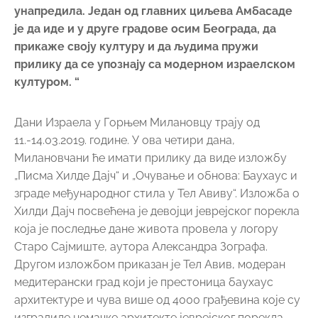
унапредила. Један од главних циљева Амбасаде
је да иде и у друге градове осим Београда, да
прикаже своју културу и да људима пружи
прилику да се упознају са модерном израелском
културом. “
Дани Израела у Горњем Милановцу трају од
11.-14.03.2019. године. У ова четири дана,
Милановчани ће имати прилику да виде изложбу
„Писма Хилде Дајч“ и „Очување и обнова: Баухаус и
зграде међународног стила у Тел Авиву“. Изложба о
Хилди Дајч посвећена је девојци јеврејског порекла
која је последње дане живота провела у логору
Старо Сајмиште, аутора Александра Зографа.
Другом изложбом приказан је Тел Авив, модеран
медитерански град који је престоница баухаус
архитектуре и чува више од 4000 грађевина које су
изградиле немачке архитекте јеврејског порекла.