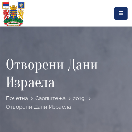
Насловна
Локална
самоуправа
Отворени Дани
Општинска
управа
Израела
Актуелности
Документа
Почетна
Саопштења
2019.
Горњи
Отворени Дани Израела
Милановац