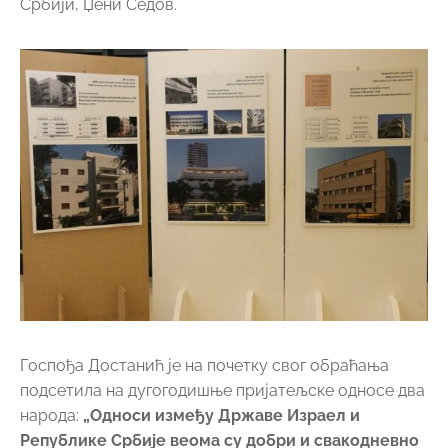
Србији, Џени Седов.
Госпођа Достанић је на почетку свог обраћања
подсетила на дугогодишње пријатељске односе два
народа:
„Односи између Државе Израел и
Републике Србије веома су добри и свакодневно