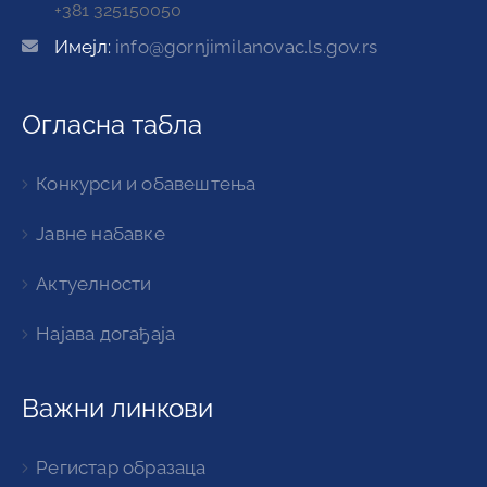
+381 325150050
Имејл:
info@gornjimilanovac.ls.gov.rs
Огласна табла
Конкурси и обавештења
Јавне набавке
Актуелности
Најава догађаја
Важни линкови
Регистар образаца