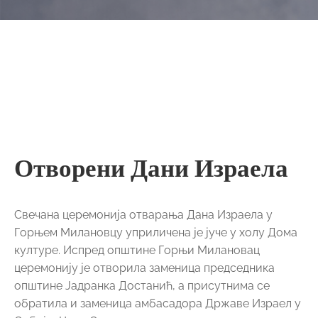
Отворени Дани Израела
Свечана церемонија отварања Дана Израела у
Горњем Милановцу уприличена је јуче у холу Дома
културе. Испред општине Горњи Милановац
церемонију је отворила заменица председника
општине Јадранка Достанић, а присутнима се
обратила и заменица амбасадора Државе Израел у