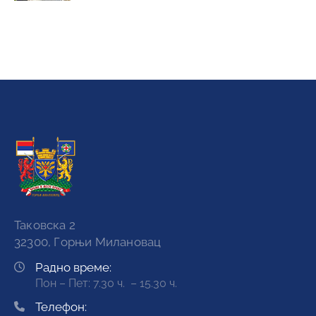
Таковска 2
32300, Горњи Милановац
Радно време:
Пон – Пет: 7.30 ч. – 15.30 ч.
Телефон: