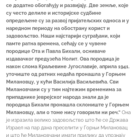
се додатно обогаћују и развијају. Две земље, које
су често делиле и историјске судбине
опредељене су за развој пријатељских односа и у
наредном периоду на обострану корист и
задовољство. Наши најстарији суграђани, који
памте ратна времена, сећају се у чувене
породице Ота и Павла Бихали, осниваче
издавачког предузећа Нолит. Ова породица је
након слома Краљевине Југославије, априла 1941.
уточиште од ратних недаћа пронашла у Горњем
Милановцу, у кући Василија Васиљевића. Сви
Милановчани су у тим најтежим временима за
припаднике јеврејског народа знали да је
породица Бихали пронашла склониште у Горњем
Милановцу, али о томе нису говорили ни реч.“
Она
је изразила велико задовољство што ће се Држава
Израел на пар дана преселити у Горњи Милановац
и што ће Милановчани имати прилику да упознају