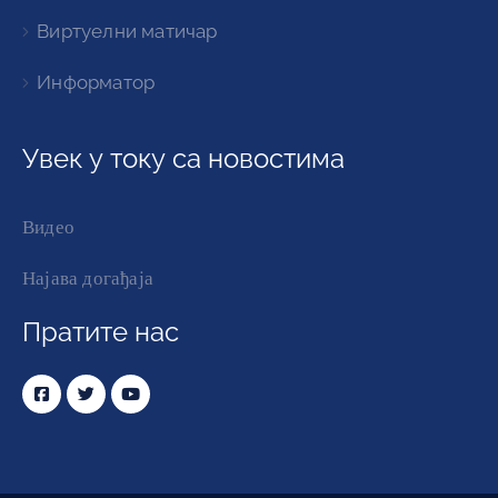
Виртуелни матичар
Информатор
Увек у току са новостима
Видео
Најава догађаја
Пратите нас