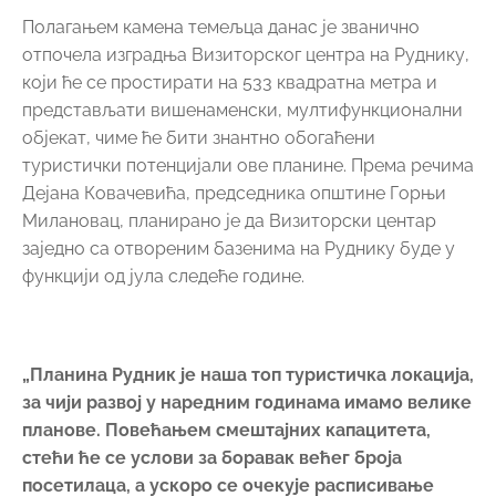
Полагањем камена темељца данас је званично
отпочела изградња Визиторског центра на Руднику,
који ће се простирати на 533 квадратна метра и
представљати вишенаменски, мултифункционални
објекат, чиме ће бити знантно обогаћени
туристички потенцијали ове планине. Према речима
Дејана Ковачевића, председника општине Горњи
Милановац, планирано је да Визиторски центар
заједно са отвореним базенима на Руднику буде у
функцији од јула следеће године.
„Планина Рудник је наша топ туристичка локација,
за чији развој у наредним годинама имамо велике
планове. Повећањем смештајних капацитета,
стећи ће се услови за боравак већег броја
посетилаца, а ускоро се очекује расписивање