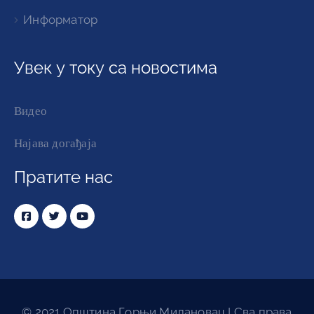
Информатор
Увек у току са новостима
Видео
Најава догађаја
Пратите нас
© 2021 Општина Горњи Милановац I Сва права