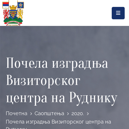
Насловна
Локална
самоуправа
Почела изградња
Општинска
управа
Визиторског
Актуелности
Документа
центра на Руднику
Горњи
Милановац
Почетна
Саопштења
2020.
Почела изградња Визиторског центра на