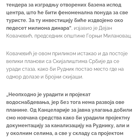
тендера за изградњу отворених базена испод
центра, што ће бити феноменална понуда за све
туристе. За ту инвестицију биће издвојено око
педесет милиона динара“
, изјавио је Дејан
Ковачевић, председник општине Горњи Милановац.
Ковачевић је овом приликом истакао и да постоје
велики планови са Скијалиштима Србије да се
уради стаза, како би Рудник постао место где на
одмор долазе и бројни скијаши.
„Неопходно је урадити и пројекат
водоснабдевања, јер без тога нема развоја ове
планине. Од Канцеларије за јавна улагања добили
смо новчана средства како би урадили пројектну
документацију за канализацију на Руднику, али и
у околним селима, а све у складу са пројектом