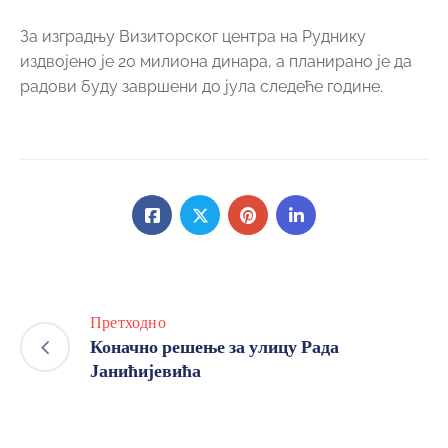
За изградњу Визиторског центра на Руднику
издвојено је 20 милиона динара, а планирано је да
радови буду завршени до јула следеће године.
Претходно
Коначно решење за улицу Рада
Јанићијевића