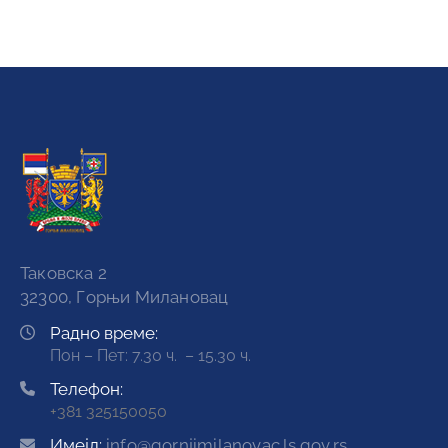
Таковска 2
32300, Горњи Милановац
Радно време:
Пон – Пет: 7.30 ч. – 15.30 ч.
Телефон:
+381 325150050
Имејл:
info@gornjimilanovac.ls.gov.rs