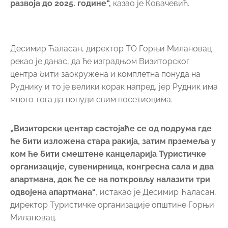
развоја до 2025. године“,
казао је Ковачевић.
Десимир Ћаласан, директор ТО Горњи Милановац
рекао је данас, да ће изградњом Визиторског
центра бити заокружена и комплетна понуда на
Руднику и то је велики корак напред, јер Рудник има
много тога да понуди свим посетиоцима.
„Визиторски центар састојаће се од подрума где
ће бити изложена стара ракија, затим прземеља у
ком ће бити смештене канцеларија Туристичке
организације, сувенирница, конгресна сала и два
апартмана, док ће се на поткровљу налазити три
одвојена апартмана“
, истакао је Десимир Ћаласан,
директор Туристичке организације општине Горњи
Милановац.