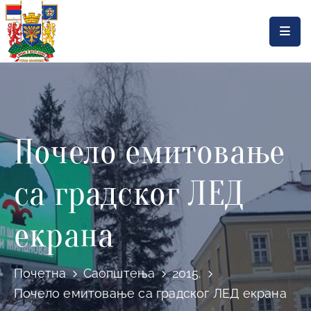
Насловна
Локална
самоуправа
Почело емитовање
Општинска
управа
са градског ЛЕД
Актуелности
Документа
екрана
Горњи
Милановац
Почетна
Саопштења
2015.
Почело емитовање са градског ЛЕД екрана