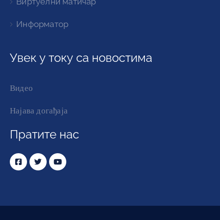
Виртуелни матичар
Информатор
Увек у току са новостима
Видео
Најава догађаја
Пратите нас