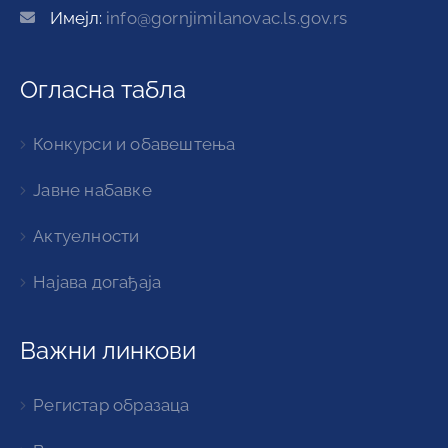
Имејл:
info@gornjimilanovac.ls.gov.rs
Огласна табла
Конкурси и обавештења
Јавне набавке
Актуелности
Најава догађаја
Важни линкови
Регистар образаца