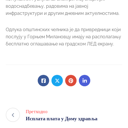
водоснадбевању, радовима на јавној
инфраструктури и другим дневним актуелностима.
Одлука општинских челника је да привредници који
послују у Горњем Милановцу имају на располагању
бесплатно оглашавање на градском ЛЕД екрану.
Претходно
Исплата плата у Дому здравља