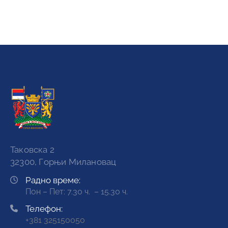
Таковска 2
32300, Горњи Милановац
Радно време:
Пон – Пет: 7.30 ч. – 15.30 ч.
Телефон:
+381 325150050