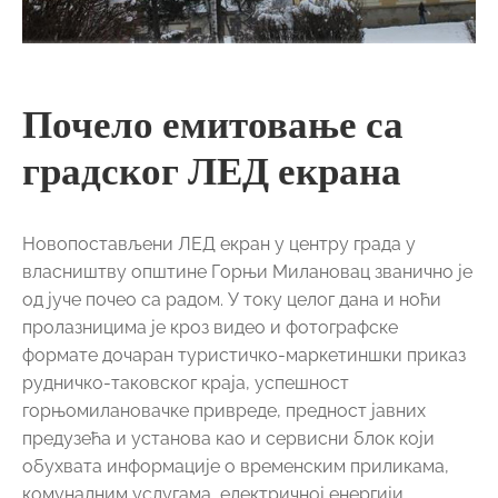
Почело емитовање са
градског ЛЕД екрана
Новопостављени ЛЕД екран у центру града у
власништву општине Горњи Милановац званично је
од јуче почео са радом. У току целог дана и ноћи
пролазницима је кроз видео и фотографске
формате дочаран туристичко-маркетиншки приказ
рудничко-таковског краја, успешност
горњомилановачке привреде, предност јавних
предузећа и установа као и сервисни блок који
обухвата информације о временским приликама,
комуналним услугама, електричној енергији,