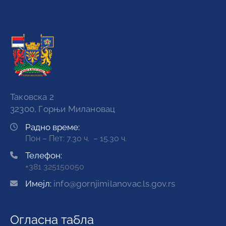
Таковска 2
32300, Горњи Милановац
Радно време:
Пон – Пет: 7.30 ч. – 15.30 ч.
Телефон:
+381 325150050
Имејл:
info@gornjimilanovac.ls.gov.rs
Огласна табла