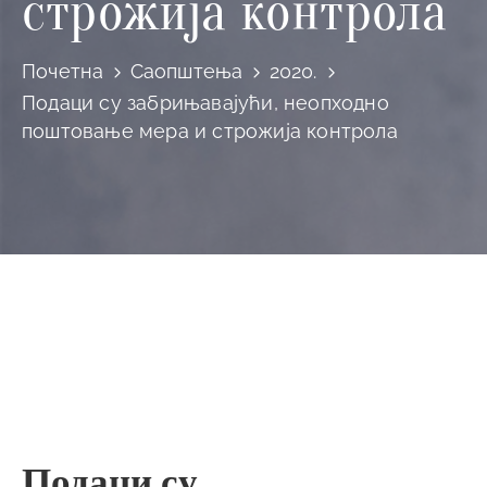
строжија контрола
Почетна
Саопштења
2020.
Подаци су забрињавајући, неопходно
поштовање мера и строжија контрола
Подаци су