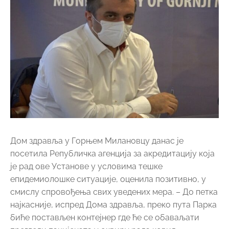
Дом здравља у Горњем Милановцу данас је
посетила Републичка агенција за акредитацију која
је рад ове Установе у условима тешке
епидемиолошке ситуације, оценила позитивно, у
смислу спровођења свих уведених мера. – До петка
најкасније, испред Дома здравља, преко пута Парка
биће постављен контејнер где ће се обаваљати