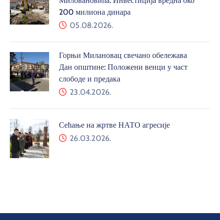
Миловановића: Инвестиција вредна око
200 милиона динара
05.08.2026.
Горњи Милановац свечано обележава
Дан општине: Положени венци у част
слободе и предака
23.04.2026.
Сећање на жртве НАТО агресије
26.03.2026.