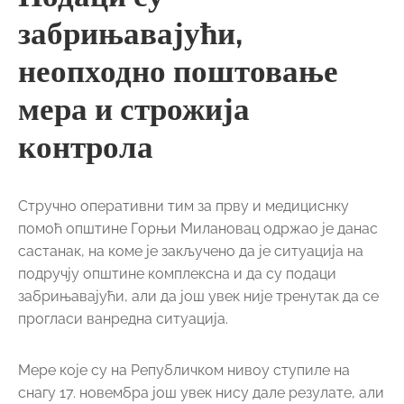
забрињавајући,
неопходно поштовање
мера и строжија
контрола
Стручно оперативни тим за прву и медициснку
помоћ општине Горњи Милановац одржао је данас
састанак, на коме је закључено да је ситуација на
подручју општине комплексна и да су подаци
забрињавајући, али да још увек није тренутак да се
прогласи ванредна ситуација.
Мере које су на Републичком нивоу ступиле на
снагу 17. новембра још увек нису дале резулате, али