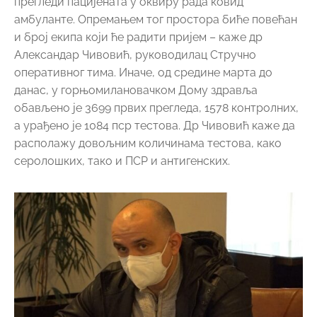
прегледи пацијената у оквиру рада ковид
амбуланте. Опремањем тог простора биће повећан
и број екипа који ће радити пријем – каже др
Александар Чивовић, руководилац Стручно
оперативног тима. Иначе, од средине марта до
данас, у горњомилановачком Дому здравља
обављено је 3699 првих прегледа, 1578 контролних,
а урађено је 1084 пср тестова. Др Чивовић каже да
располажу довољним количинама тестова, како
серолошких, тако и ПСР и антигенских.