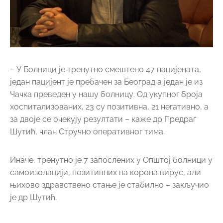
– У Болници је тренутно смештено 47 пацијената,
један пацијент је пребачен за Београд а један је из
Чачка преведен у нашу болницу. Од укупног броја
хоспитализованих, 23 су позитивна, 21 негативно, а
за двоје се очекују резултати – каже др Предраг
Шутић, члан Стручно оперативног тима.
Иначе, тренутно је 7 запослених у Општој болници у
самоизолацији, позитивних на корона вирус, али
њихово здравствено стање је стабилно – закључио
је др Шутић.