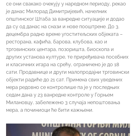
се они свакако очекују у наредном периоду, рекао
је данас Милорад Димитријевић, начелник
општинског Штаба за ванредне ситуације и додао
да су од данас на снази и нове пооштрене. До 3.
децембра радно време угоститељских објеката –
ресторана, кафића, барова, клубова, као и
трговинских центара, позоришта, биоскопа и
других установа културе, те приређивача посебних
и класичних игара на срећу, ограничено је до 18
сати. Продавнице и други малопродајни трговински
објекти радиће до 21 сат. Примена свих уведених
мера редовно се контролише па је у последњих
седам дана у 23 ванредне контроле у Горњем
Милановцу, забележено 3 случаја непоштовања
мера, а починиоци ће бити кажњени.