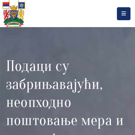
Насловна
Локална
самоуправа
Подаци су
Општинска
управа
забрињавајући,
Актуелности
Документа
неопходно
Горњи
поштовање мера и
Милановац