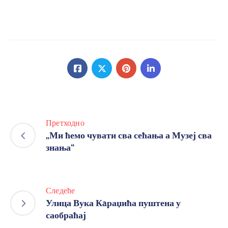
Претходно
„Ми ћемо чувати сва сећања а Музеј сва
знања“
Следеће
Улица Вука Кaраџића пуштена у
саобраћај