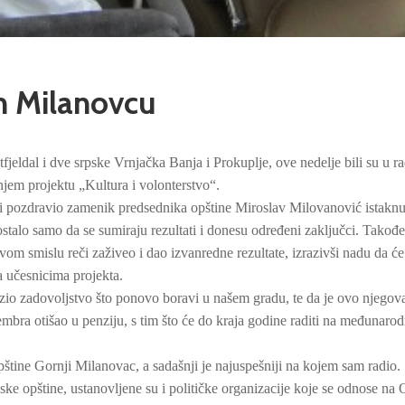
m Milanovcu
fjeldal i dve srpske Vrnjačka Banja i Prokuplje, ove nedelje bili su u ra
njem projektu „Kultura i volonterstvo“.
 i pozdravio zamenik predsednika opštine Miroslav Milovanović istaknu
ostalo samo da se sumiraju rezultati i donesu određeni zaključci. Takođe
om smislu reči zaživeo i dao izvanredne rezultate, izrazivši nadu da će
sa učesnicima projekta.
zio zadovoljstvo što ponovo boravi u našem gradu, te da je ovo njegov
mbra otišao u penziju, s tim što će do kraja godine raditi na međunarod
štine Gornji Milanovac, a sadašnji je najuspešniji na kojem sam radio
rpske opštine, ustanovljene su i političke organizacije koje se odnose na