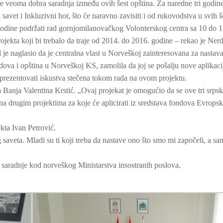
 je veoma dobra saradnja između ovih šest opština. Za naredne tri godin
 savet i Inkluzivni hor, što će naravno zavisiti i od rukovodstva u svih š
 godine podržati rad gornjomilanovačkog Volonterskog centra sa 10 do 1
jekta koji bi trebalo da traje od 2014. do 2016. godine – rekao je Nerd
je naglasio da je centralna vlast u Norveškoj zainteresovana za nastav
adova i opština u Norveškoj KS, zamolila da joj se pošalju nove aplikaci
 prezentovati iskustva stečena tokom rada na ovom projektu.
a Banja Valentina Krstić. „Ovaj projekat je omogućio da se ove tri srpsk
 na drugim projektima za koje će aplicirati iz sredstava fondova Evropsk
kta Ivan Petrović.
aveta. Mladi su ti koji treba da nastave ono što smo mi započeli, a sa
.
k saradnje kod norveškog Ministarstva insostranih poslova.