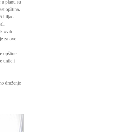
e u planu su
est opština.
5 hiljada
al.
ak ovih
je za ove
e opštine
e unije i
mo druženje