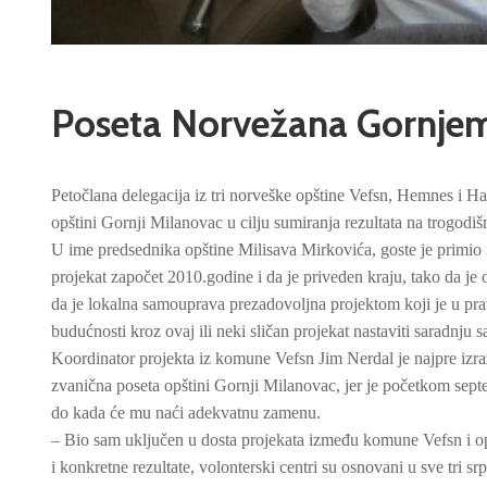
Poseta Norvežana Gornje
Petočlana delegacija iz tri norveške opštine Vefsn, Hemnes i Hat
opštini Gornji Milanovac u cilju sumiranja rezultata na trogodiš
U ime predsednika opštine Milisava Mirkovića, goste je primio
projekat započet 2010.godine i da je priveden kraju, tako da je 
da je lokalna samouprava prezadovoljna projektom koji je u prav
budućnosti kroz ovaj ili neki sličan projekat nastaviti saradnju 
Koordinator projekta iz komune Vefsn Jim Nerdal je najpre izra
zvanična poseta opštini Gornji Milanovac, jer je početkom septe
do kada će mu naći adekvatnu zamenu.
– Bio sam uključen u dosta projekata između komune Vefsn i op
i konkretne rezultate, volonterski centri su osnovani u sve tri s