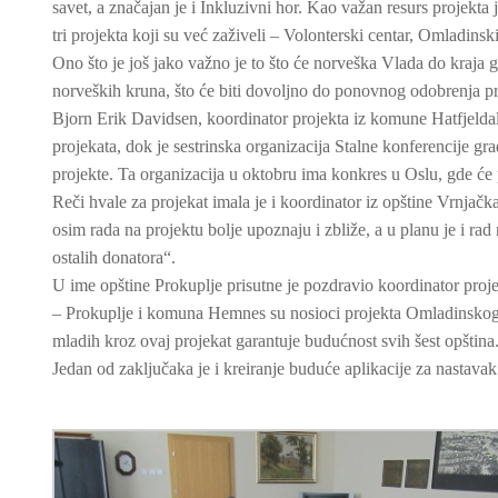
savet, a značajan je i Inkluzivni hor. Kao važan resurs projekta
tri projekta koji su već zaživeli – Volonterski centar, Omladinski
Ono što je još jako važno je to što će norveška Vlada do kraja
norveških kruna, što će biti dovoljno do ponovnog odobrenja pro
Bjorn Erik Davidsen, koordinator projekta iz komune Hatfjeldal 
projekata, dok je sestrinska organizacija Stalne konferencije gr
projekte. Ta organizacija u oktobru ima konkres u Oslu, gde će
Reči hvale za projekat imala je i koordinator iz opštine Vrnjačk
osim rada na projektu bolje upoznaju i zbliže, a u planu je i rad
ostalih donatora“.
U ime opštine Prokuplje prisutne je pozdravio koordinator proje
– Prokuplje i komuna Hemnes su nosioci projekta Omladinskog s
mladih kroz ovaj projekat garantuje budućnost svih šest opština
Jedan od zaključaka je i kreiranje buduće aplikacije za nastava