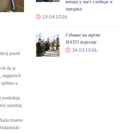
венци у част слободе и
предака
23.04.2026.
Сећање на жртве
НАТО агресије
26.03.2026.
dnoj poseti
vši da je
, naglasivši
 opština u
a poslednja
noj saradnji,
. Sada imamo
 Omladinski