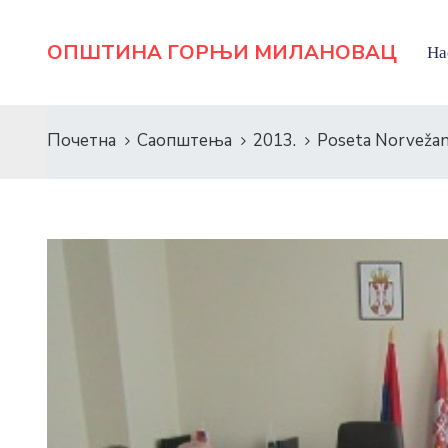
ОПШТИНА ГОРЊИ МИЛАНОВАЦ
На
Почетна
Саопштења
2013.
Poseta Norvežan