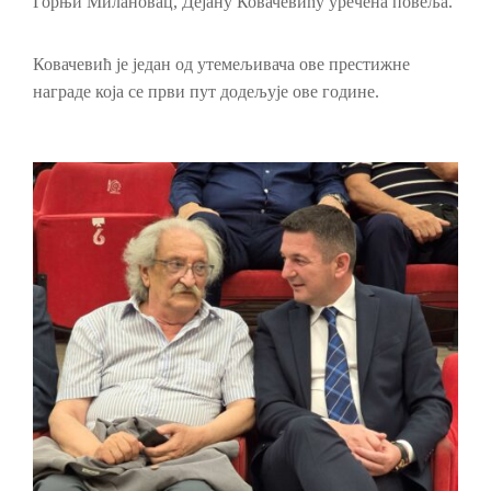
Горњи Милановац, Дејану Ковачевићу уречена повеља.
Ковачевић је један од утемељивача ове престижне
наградe која се први пут додељује ове године.