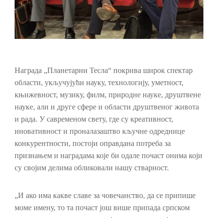
Награда „Планетарни Тесла“ покрива широк спектар
области, укључујући науку, технологију, уметност,
књижевност, музику, филм, природне науке, друштвене
науке, али и друге сфере и области друштвеног живота
и рада. У савременом свету, где су креативност,
иновативност и проналазаштво кључне одреднице
конкурентности, постоји оправдана потреба за
признањем и наградама које би одале почаст онима који
су својим делима обликовали нашу стварност.
„И ако има какве славе за човечанство, да се припише
моме имену, то та почаст још више припада српском