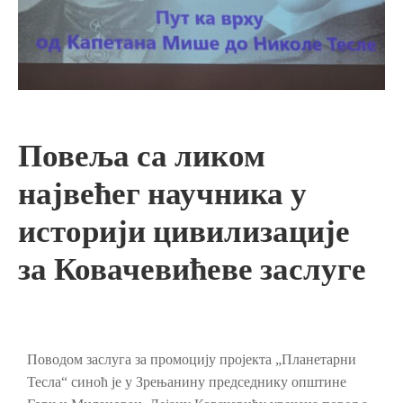
Повеља са ликом
највећег научника у
историји цивилизације
за Ковачевићеве заслуге
Поводом заслуга за промоцију пројекта „Планетарни
Тесла“ синоћ је у Зрењанину председнику општине