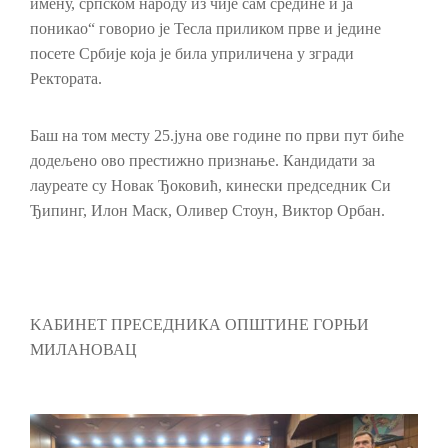
имену, српском народу из чије сам средине и ја
поникао“ говорио је Тесла приликом прве и једине
посете Србије која је била уприличена у згради
Ректората.
Баш на том месту 25.јуна ове године по први пут биће
додељено ово престижно признање. Кандидати за
лауреате су Новак Ђоковић, кинески председник Си
Ђипинг, Илон Маск, Оливер Стоун, Виктор Орбан.
KАБИНЕТ ПРЕСЕДНИКА ОПШТИНЕ ГОРЊИ
МИЛАНОВАЦ