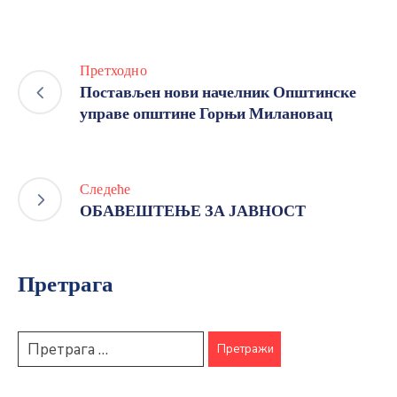
Претходно
Постављен нови начелник Општинске
управе општине Горњи Милановац
Следеће
ОБАВЕШТЕЊЕ ЗА ЈАВНОСТ
Претрага