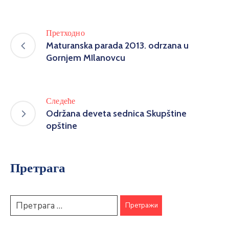
Претходно
Maturanska parada 2013. odrzana u
Gornjem MIlanovcu
Следеће
Održana deveta sednica Skupštine
opštine
Претрага