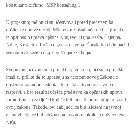
konsultantske firme „MSP konsalting“.
U projektnoj radionici su učestvovali pored predstavnika
opštinske uprave Gornji Milanovac i ostali učesnici na projektu
iz opštinskih uprava opština Kraljevo, Bajna Bašta, Čajetina,
Arilje, Kosjerića, Lučana, gradske uprave Čačak, kao i domaćini
seminara zaposleni u opštini Vrnjačka Banja.
Svojim angažovanjem u projektnoj radionici, učesnici projekta
imali su priliku da se upoznaju sa nacrtom novog Zakona o
opštem upravnom postupku, kao i da aktivno učestvuju u
raspravi, a kao rezultat učešća predstavnika opštinskih uprava
formulisani su zaključci koji će biti predati radnoj grupi u izradi
ovog zakona. Takođe, ovi zaključci će biti izloženi na javnoj
raspravi koja će biti održana na pravnom fakultetu univerziteta u
Nišu.