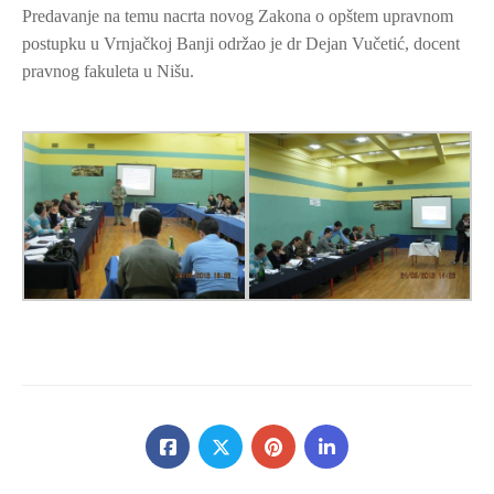
Predavanje na temu nacrta novog Zakona o opštem upravnom
postupku u Vrnjačkoj Banji održao je dr Dejan Vučetić, docent
pravnog fakuleta u Nišu.