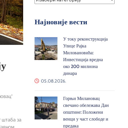
Најновије вести
У току реконструкција
Улице Рајка
Миловановића:
Инвестиција вредна
ју
око 200 милиона
динара
05.08.2026.
новац“
Горњи Милановац
свечано обележава Дан
општине: Положени
венци у част слободе и
 штаба за
предака
 Јавном