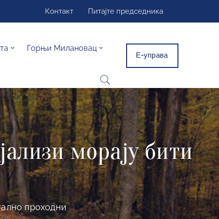
Контакт
Питајте председника
та
Горњи Милановац
Е-управа
јализи морају бити
тално проходни