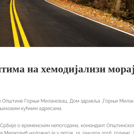
тима на хемодијализи мора
је Општине Горњи Милановац, Дом здравља „Горњи Мила
 њиховим кућним адресама.
 Србије о временским непогодама, командант Општинског
Мирковић наложио је у петак, 15. јануара 2016. године,