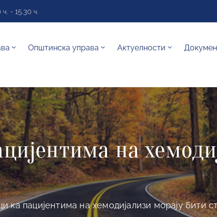
. - 15.30 ч.
ава
Општинска управа
Актуелности
Докумен
ацијентима на хемоди
ци ка пацијентима на хемодијализи морају бити с