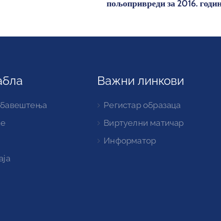
пољопривреди за 2016. годи
абла
Важни линкови
обавештења
Регистар образаца
ке
Виртуелни матичар
Информатор
аја