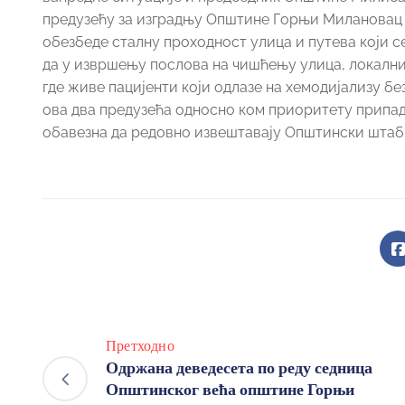
предузећу за изградњу Општине Горњи Милановац 
обезбеде сталну проходност улица и путева који с
да у извршењу послова на чишћењу улица, локални
где живе пацијенти који одлазе на хемодијализу б
ова два предузећа односно ком приоритету припада
обавезна да редовно извештавају Општински штаб
Претходно
Одржана деведесета по реду седница
Општинског већа општине Горњи