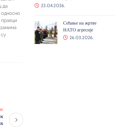
23.04.2026.
ц да
у односно
и правци
Сећање на жртве
ограмима
НАТО агресије
 су
26.03.2026.
ће
их
их