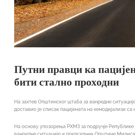
Путни правци ка пацијен
бити стално проходни
На захтев Општинског штаба за ванредне ситуаци
доставио је списак пацијената на хемодијализи са
На основу упозорења РХМЗ за подручје Републике
ванредне ситуације и председник Општине Милисав 