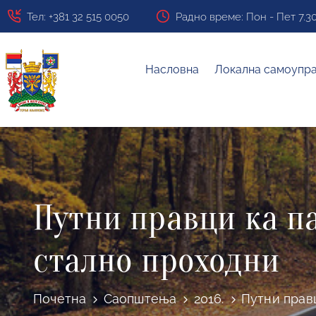
Тел: +381 32 515 0050
Радно време: Пон - Пет 7.30 ч
Насловна
Локална самоупр
Путни правци ка п
стално проходни
Почетна
Саопштења
2016.
Путни прав