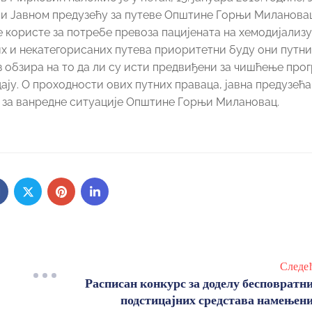
и Јавном предузећу за путеве Општине Горњи Миланова
е користе за потребе превоза пацијената на хемодијализ
х и некатегорисаних путева приоритетни буду они путн
ез обзира на то да ли су исти предвиђени за чишћење пр
ју. О проходности ових путних праваца, јавна предузећа
 за ванредне ситуације Општине Горњи Милановац.
Следе
Расписан конкурс за доделу бесповратн
подстицајних средстава намењен