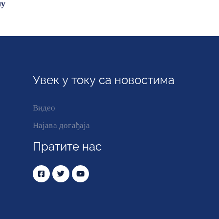
ну
Увек у току са новостима
Видео
Најава догађаја
Пратите нас