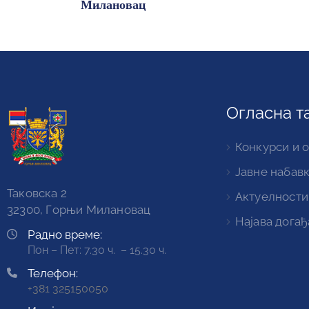
Милановац
Огласна т
Конкурси и 
Јавне набав
Таковска 2
Актуелности
32300, Горњи Милановац
Најава догађ
Радно време:
Пон – Пет: 7.30 ч. – 15.30 ч.
Телефон:
+381 325150050