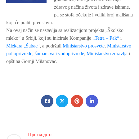
zdravog načina života i zdrave ishrane,
pa se stofa očekuje i veliki broj mališana
koji će pratiti predstavu.
Na ovaj način se nastavlja sa realizacijom projekta „Školsko
mleko“ u Srbiji, koji su inicirale Kompanije
„Tetra – Pak“
i
Mlekara „Šabac“
, a podržali
Ministarstvo prosvete
,
Ministarstvo
poljoprivrede, šumarstva i vodoprivrede
,
Ministarstvo zdravlja
i
opština Gornji Milanovac.
Претходно