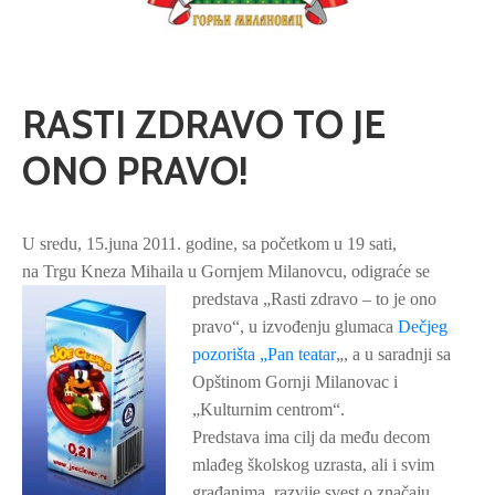
RASTI ZDRAVO TO JE
ONO PRAVO!
U sredu, 15.juna 2011. godine, sa početkom u 19 sati,
na Trgu Kneza Mihaila u Gornjem Milanovcu
,
odigraće se
predstava „Rasti zdravo – to je ono
pravo“, u izvođenju glumaca
Dečjeg
pozorišta „Pan teatar
„, a u saradnji sa
Opštinom Gornji Milanovac i
„Kulturnim centrom“.
Predstava ima cilj da među decom
mlađeg školskog uzrasta, ali i svim
građanima, razvije svest o značaju