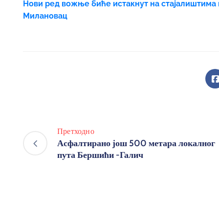
Нови ред вожње биће истакнут на стајалиштима и
Милановац
Претходно
Асфалтирано још 500 метара локалног
пута Бершићи -Галич