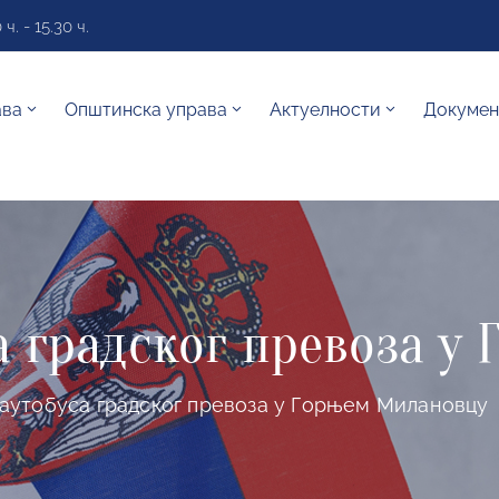
. - 15.30 ч.
ава
Општинска управа
Актуелности
Докумен
а градског превоза у
аутобуса градског превоза у Горњем Милановцу