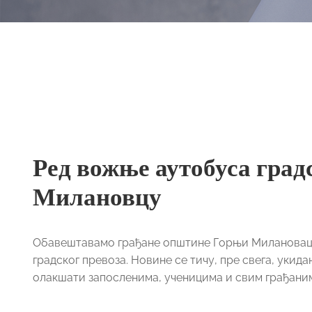
Ред вожње аутобуса град
Милановцу
Обавештавамо грађане општине Горњи Милановац да
градског превоза. Новине се тичу, пре свега, укид
олакшати запосленима, ученицима и свим грађаним