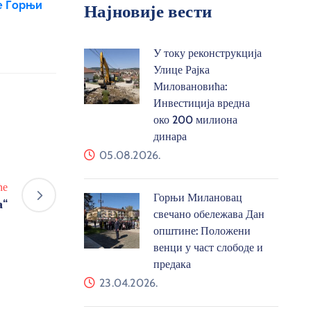
не Горњи
Најновије вести
У току реконструкција
Улице Рајка
Миловановића:
Инвестиција вредна
око 200 милиона
динара
05.08.2026.
ће
Горњи Милановац
а“
свечано обележава Дан
општине: Положени
венци у част слободе и
предака
23.04.2026.