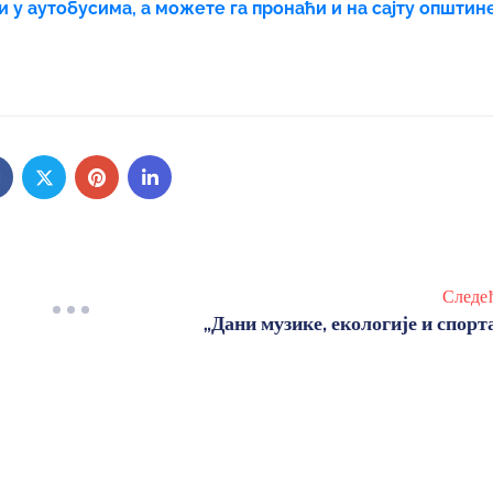
 у аутобусима, а можете га пронаћи и на сајту општи
Следе
„Дани музике, екологије и спорт