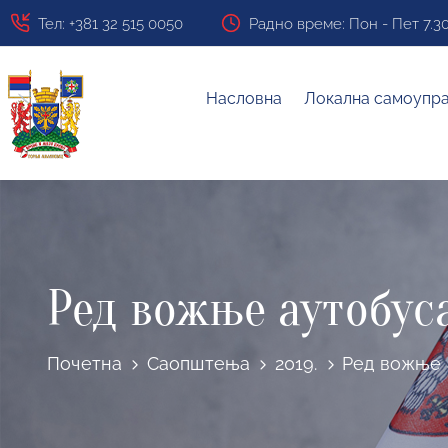
Тел: +381 32 515 0050
Радно време: Пон - Пет 7.30 ч
Насловна
Локална самоупр
Ред вожње аутобус
Почетна
Саопштења
2019.
Ред вожње 