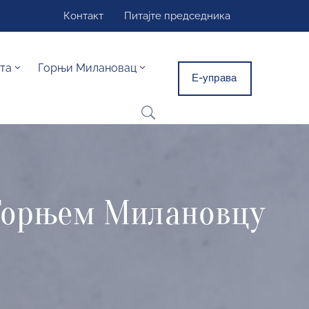
Контакт
Питајте председника
та
Горњи Милановац
Е-управа
 Горњем Милановцу