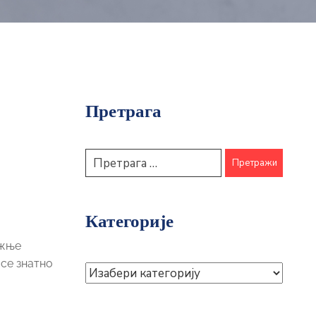
Претрага
Категорије
ожње
 се знатно