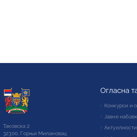
Огласна т
Конкурси и 
Јавне набав
Таковска 2
Актуелности
32300, Горњи Милановац