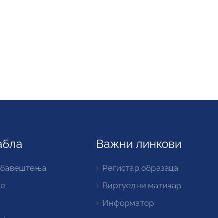
абла
Важни линкови
обавештења
Регистар образаца
ке
Виртуелни матичар
Информатор