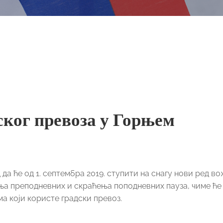
ског превоза у Горњем
 ће од 1. септембра 2019. ступити на снагу нови ред в
ања преподневних и скраћења поподневних пауза, чиме ће
а који користе градски превоз.