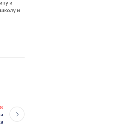
ину и
 школу и
ће
на
ма