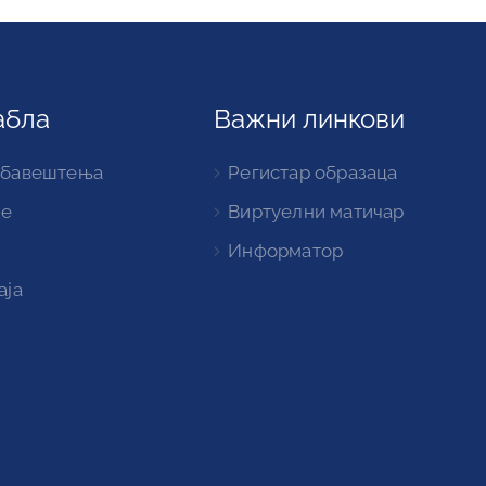
абла
Важни линкови
обавештења
Регистар образаца
ке
Виртуелни матичар
Информатор
аја