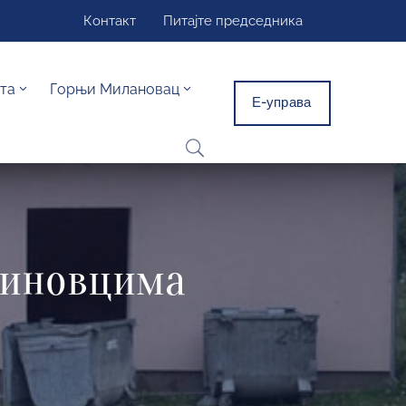
Контакт
Питајте председника
та
Горњи Милановац
Е-управа
риновцима