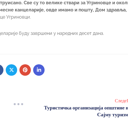
труисано. Све су то велике ствари за Угриновце и окол
месне канцеларије, овде имамо и пошту, Дом здравља,
ице Угриновци.
целарије буду завршени у наредних десет дана.
Следе
Туристичка организација општине 
Сајму туриз