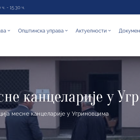
. - 15.30 ч.
ава
Општинска управа
Актуелности
Докумен
сне канцеларије у Уг
ција месне канцеларије у Угриновцима