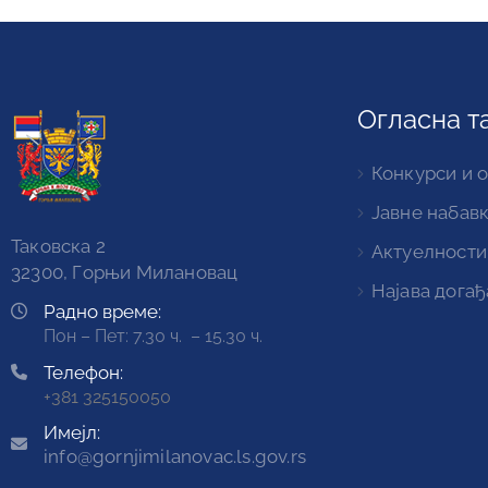
Огласна т
Конкурси и 
Јавне набав
Таковска 2
Актуелности
32300, Горњи Милановац
Најава догађ
Радно време:
Пон – Пет: 7.30 ч. – 15.30 ч.
Телефон:
+381 325150050
Имејл:
info@gornjimilanovac.ls.gov.rs