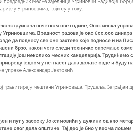
и председник Месне заједнице Угриновци Радивоје Ђорђ
рије у Угриновцима, који су у току.
реконструисана почетком ове године, Општинска управ
 Угриновцима. Вредност радова је око 600.000 динара 
овде да поднесу све оне захтеве које подносе и на Пи
вршени брзо, након чега следи техничко опремање саме
тацију још неколико месних канцеларија. Трудићемо с
ривреду једном у петнаест дана долазе овде и буду н
ске управе Александар Јевтовић.
њој гравитирају мештани Угриноваца, Трудеља, Заграђаи д
ен и пут у засеоку Јоксимовићи у дужини од 530 метар
штане овог дела општине. Тај део је био у веома лошем