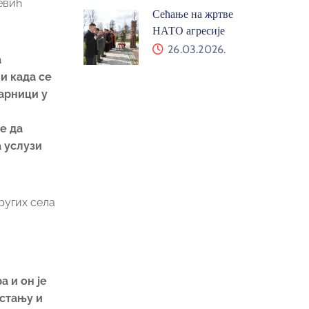
евић
Сећање на жртве
НАТО агресије
26.03.2026.
а
и када се
сарници у
е да
а услузи
ругих села
а и он је
 стању и