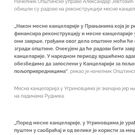
Начелник Општинске управе Александар Јевтовић 
обишли су радове на реконструкцији месне канцела
„Након месне канцеларије у Прањанима која је 
финансира реконструкцију и месне канцеларије у
они заврше, грађани овог дела општине моћи ће 
згради општине. Очекујем да ће радови бити за
канцеларије. У наредном периоду вршићемо адап
обезбедимо да запослени у Канцеларији за пољоп
пољопривредницима“
, рекао је начелник Општин
Месна канцеларија у Угриновцима је значајна јер 
на падинама Рудника.
„Поред месне канцеларије, у Угриновцима је урађ
пуштен у саобраћај и од велике је користи за ме