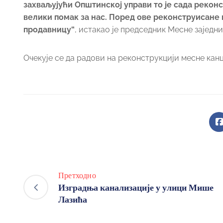
захваљујући Општинској управи то је сада реконс
велики помак за нас. Поред ове реконструисане 
продавницу“
, истакао је председник Месне заједн
Очекује се да радови на реконструкцији месне кан
Претходно
Изградња канализације у улици Мише
Лазића