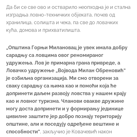
Да би се све ово и остварило неопходна је и стална
изградња ловно-техничких објеката, почев од
хранилица, солишта и чека, па све до ловачких
кућа, домова и прихватилишта.
„Општина Горњи Милановац је увек имала добру
сарадњу са ловцима овог реномираног
удружења. Лов је примарна грана привреде, а
Ловачко удружење „Војвода Милан Обреновић“
је озбиљна организација. Ми смо отворени за
сваку сарадњу са њима као и помоћи која ће
допринети даљем развоју ловства у нашем крају
као и ловног туризма. Чланови овакве дружине
могу доста допринети и у формирању јединице
цивилне заштите јер добро познају територију
општине, али и поседују одређене вештине и
способности“
, закључио је Ковачевић након