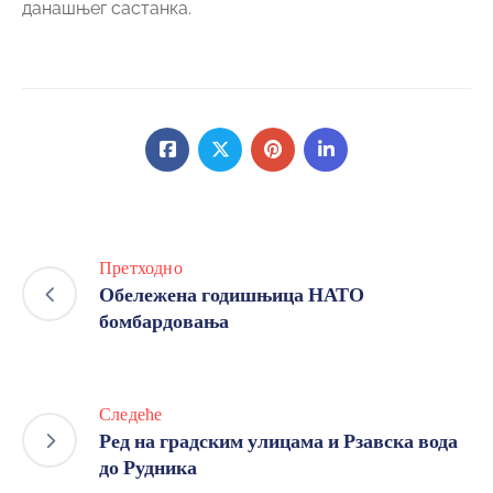
данашњег састанка.
Претходно
Обележена годишњица НАТО
бомбардовања
Следеће
Ред на градским улицама и Рзавска вода
до Рудника