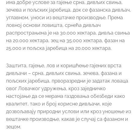
има добре услове за гајење срна, дивљих свиња,
зечева и пољских јаребица, док се фазанска дивљач,
углавном, уноси из вештачке производње. Према
ловној основи ловишта, срнећа дивљач
распрострањена је на 30.000 хектара, дивља свиња
на 20.000 хектара, зец на 35.000 хектара, фазан на
25.000 и пољска јаребица на 20.000 хектара.
Заштита, гајење, лов и коришћење гајених врста
дивљачи – срна, дивљих свиња, зечева, фазана и
пољских јаребица, прворазредни је задатак ловаца
овог Ловачког удружења, кроз заједничко
настојање да се мерама газдовања обезбеди како
квалитет, тако и број корисне дивљачи, које
дозвољавају природни услови или кроз уношење из
вештачке производње, какав је случај са фазаном и
зецом.