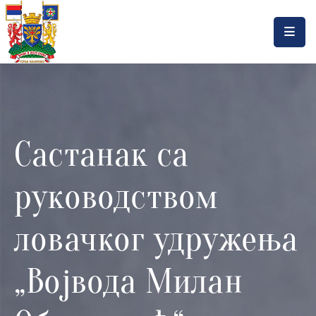
Насловна
Локална
самоуправа
Састанак са
Општинска
управа
руководством
Актуелности
Документа
ловачког удружења
Горњи
„Војвода Милан
Милановац