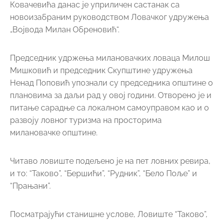
Ковачевића данас је уприличен састанак са
новоизабраним руководством Ловачког удружења
„Војвода Милан Обреновић“.
Председник удржења милановачких ловаца Милош
Мишковић и председник Скупштине удружења
Ненад Поповић упознали су председника општине о
плановима за даљи рад у овој години. Отворено је и
питање сарадње са локалном самоуправом као и о
развоју ловног туризма на просторима
милановачке општине.
Читаво ловиште подељено је на пет ловних ревира,
и то: “Таково”, “Бершићи”, “Рудник”, “Бело Поље” и
“Прањани”.
Посматрајући станишне услове, Ловиште “Таково”,