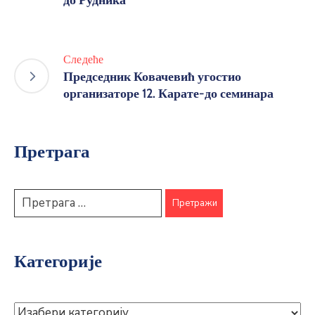
05.08.2026.
Горњи Милановац свечано обележава
Дан општине: Положени венци у част
слободе и предака
23.04.2026.
Сећање на жртве НАТО агресије
26.03.2026.