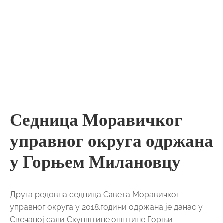
управног округа одржана
у Горњем Милановцу
Друга редовна седница Савета Моравичког
управног округа у 2018.години одржана је данас у
Свечаној сали Скупштине општине Горњи
Милановац. На седници је било речи о стању јавне
безбедности на подручју Моравичког управног
округа, са посебним освртом на стање безбедности
на подручју општине Горњи Милановац. Говорило
се о припреми система одбране од града у
2018.години као и о стању противградних станица,
ракета и противградних стрелаца.
Известиоци су информисали присутне чланове