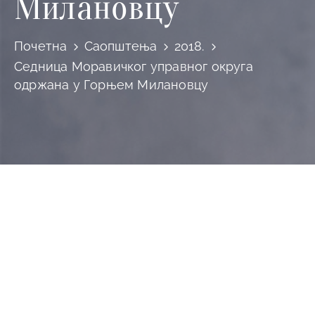
Милановцу
Почетна
Саопштења
2018.
Седница Моравичког управног округа
одржана у Горњем Милановцу
Седница Моравичког