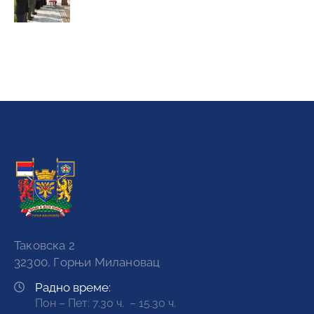
Јавне набавке
Актуелности
Најава догађаја
Важни линкови
Регистар образаца
Виртуелни матичар
Информатор
Увек у току са новостима