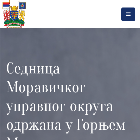
Насловна
Локална
самоуправа
Седница
Општинска
управа
Моравичког
Актуелности
Документа
управног округа
Горњи
одржана у Горњем
Милановац