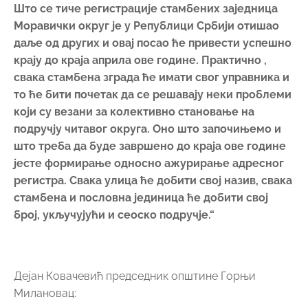
регистра. Свака улица ће добити свој назив, свака
стамбена и пословна јединица ће добити свој
број, укључујући и сеоско подручје.“
Дејан Ковачевић председник општине Горњи
Милановац:
„Што се тиче опште безбедности и сузбијања
криминалитета општина Горњи Милановац је
узела активно учешће са ПС у горњем
милановцу.Ми смо прошле годинеиз буџета
издвојили око 15.000.000 динара за набавку
камера које ће служити првенствено за
безбедност деце.Прошле године смо урадили
Предшколску установу „Сунце“ и обезбедили је
потребним камерама.Такође Гимназију у Горњем