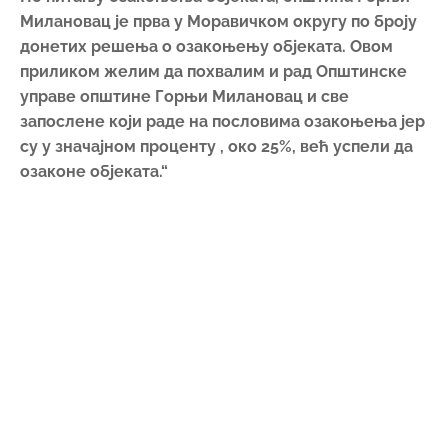
Претходно
Ред на градским улицама и Рзавска вода
до Рудника
Следеће
Председник Ковачевић угостио
организаторе 12. Карате-до семинара