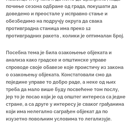
о озакоњењу објеката. Констатовали смо да
поједине управе то добро раде, а неке од њих
треба да мало више буду посвећене том послу,
јер то је посао који је од општег интереса са једне
стране, а са друге у интересу је сваког грађанина
који има нелегално саграђен објекат да по
изузетно повољним условима то легализује.
Што се тиче регистрације стамбених заједница
Моравички округ је у Републици Србији отишао
даље од других и овај посао ће привести успешно
крају до краја априла ове године. Практично ,
свака стамбена зграда ће имати свог управника и
то ће бити почетак да се решавају неки проблеми
који су везани за колективно становање на
подручју читавог округа. Оно што започињемо и
што треба да буде завршено до краја ове године
јесте формирање односно ажурирање адресног