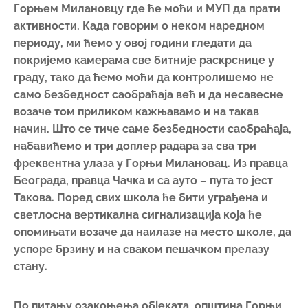
Београда, правца Чачка и са ауто – пута то јест
Такова. Поред свих школа ће бити уграђена и
светлосна вертикална сигнализација која ће
опомињати возаче да наилазе на место школе, да
успоре брзину и на сваком пешачком прелазу
стану.
По питању озакоњења објеката, општина Горњи
Милановац је прва у Моравичком округу по броју
донетих решења о озакоњењу објеката. Овом
приликом желим да похвалим и рад Општинске
управе општине Горњи Милановац и све
запослене који раде на пословима озакоњења јер
су у значајном проценту , око 25%, већ успели да
озаконе објеката.“