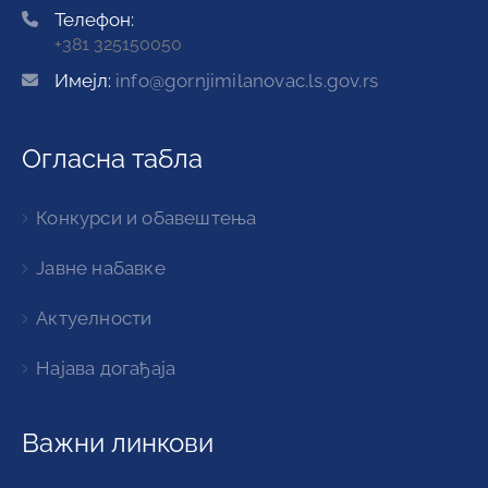
Видео
Најава догађаја
Пратите нас
© 2021 Општина Горњи Милановац I Сва права
задржана.