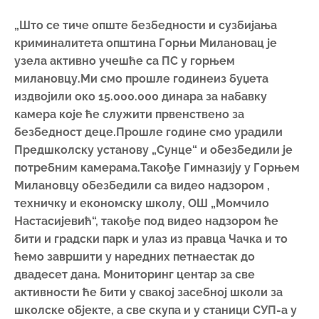
Милановцу обезбедили са видео надзором ,
техничку и економску школу, ОШ „Момчило
Настасијевић“, такође под видео надзором ће
бити и градски парк и улаз из правца Чачка и то
ћемо завршити у наредних петнаестак до
двадесет дана. Мониторинг центар за све
активности ће бити у свакој засебној школи за
школске објекте, а све скупа и у станици СУП-а у
Горњем Милановцу где ће моћи и МУП да прати
активности. Када говорим о неком наредном
периоду, ми ћемо у овој години гледати да
покријемо камерама све битније раскрснице у
граду, тако да ћемо моћи да контролишемо не
само безбедност саобраћаја већ и да несавесне
возаче том приликом кажњавамо и на такав
начин. Што се тиче саме безбедности саобраћаја,
набавићемо и три доплер радара за сва три
фреквентна улаза у Горњи Милановац. Из правца