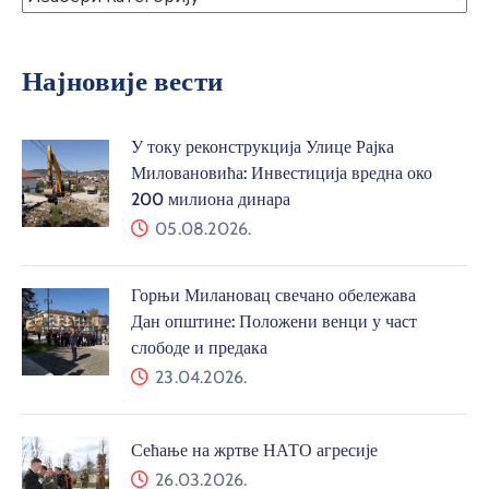
Таковска 2
32300, Горњи Милановац
Радно време:
Пон – Пет: 7.30 ч. – 15.30 ч.
Телефон:
+381 325150050
Имејл:
info@gornjimilanovac.ls.gov.rs
Огласна табла
Конкурси и обавештења