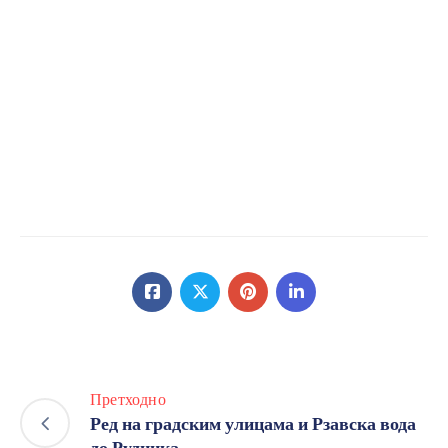
Претрага
Категорије
Најновије вести
У току реконструкција Улице Рајка
Миловановића: Инвестиција вредна око
200 милиона динара