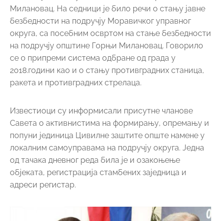
Савета о активнистима на формирању, опремању и
попуни јединица Цивилне заштите опште намене у
локалним самоуправама на подручју округа. Једна
од тачака дневног реда била је и озакоњење
објеката, регистрација стамбених заједница и
адреси регистар.