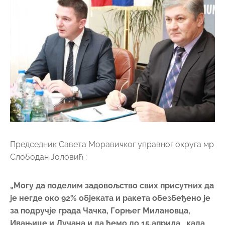
Председник Савета Моравичког управног округа мр
Слободан Јоловић :
„Могу да поделим задовољство свих присутних да
је негде око 92% објеката и ракета обезбеђено је
за подручје града Чачка, Горњег Милановца,
Ивањице и Лучана и да ћемо до 15.априла , када
почиње сезона одбране од града, покушати да
доведемо и преостале у исправно стање и
обезбедимо на подручју округа да свака
противградна станица има преко 12
противградних ракета , колики је оптималан број.
Посебна тема је била озакоњење објеката и
анализа како градске и општинске управе
спроводе своје обавезе које проистичу из закона