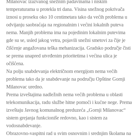
Milanovac izazvanog snežnim padavinama i niskim
temperaturama u protekla tri dana. Visina snežnog pokrivača
iznosi u proseku oko 10 centimetara tako da većih problema u
odvijanju saobraćaja na regionalnim i većini lokalnih puteva
nema. Manjih problema ima na pojedinim lokalnim putevima
gde su se, usled jakog vetra, pojavili snežni smetovi za čije je
čišćenje angažovana teška mehanizacija. Gradsko područje čisti
se prema unapred utvrđenim prioritetima i većina ulica je
očišćena.
Na polju snabdevanja električnom energijom nema većih
problema tako da je snabdevanje na području Opštine Gornji
Milanovac uredno.
Prema izveštajima nadležnih nema većih problema u oblasti
telekomunikacija, radu službe hitne pomoći i kućne nege. Prema
izveštaju Javnog komunalnog preduzeća „Gornji Milanovac“
sistem grejanja funkcioniše redovno, kao i sistem za
vodosnabdevanje.
Obrazovno-vaspitni rad u svim osnovnim i srednjim školama na