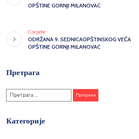
OPŠTINE GORNJI MILANOVAC
Следеће
ODRŽANA 9. SEDNICAOPŠTINSKOG VEĆA
OPŠTINE GORNJI MILANOVAC
Претрага
Категорије