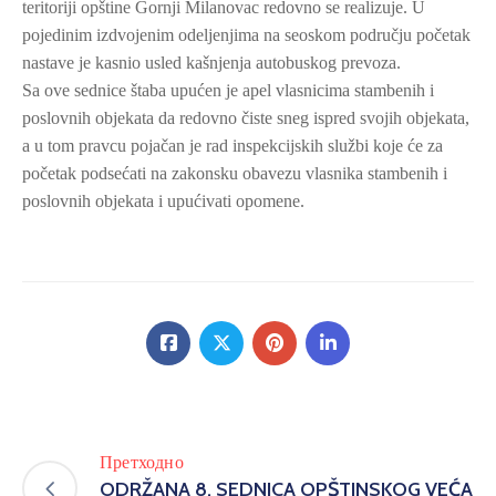
teritoriji opštine Gornji Milanovac redovno se realizuje. U
pojedinim izdvojenim odeljenjima na seoskom području početak
nastave je kasnio usled kašnjenja autobuskog prevoza.
Sa ove sednice štaba upućen je apel vlasnicima stambenih i
poslovnih objekata da redovno čiste sneg ispred svojih objekata,
a u tom pravcu pojačan je rad inspekcijskih službi koje će za
početak podsećati na zakonsku obavezu vlasnika stambenih i
poslovnih objekata i upućivati opomene.
Претходно
ODRŽANA 8. SEDNICA OPŠTINSKOG VEĆA