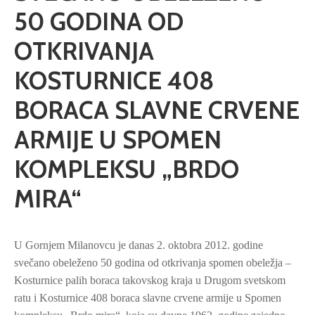
50 GODINA OD
OTKRIVANJA
KOSTURNICE 408
BORACA SLAVNE CRVENE
ARMIJE U SPOMEN
KOMPLEKSU „BRDO
MIRA“
U Gornjem Milanovcu je danas 2. oktobra 2012. godine
svečano obeleženo 50 godina od otkrivanja spomen obeležja –
Kosturnice palih boraca takovskog kraja u Drugom svetskom
ratu i Kosturnice 408 boraca slavne crvene armije u Spomen