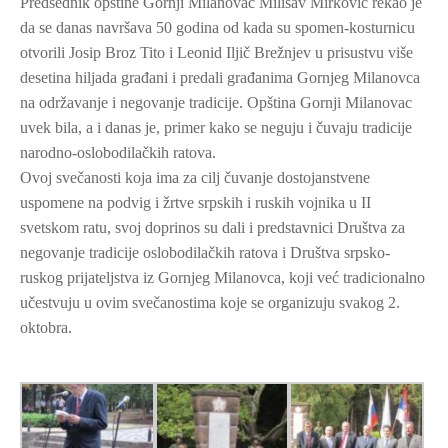
Predsednik opštine Gornji Milanovac Milisav Mirković rekao je
da se danas navršava 50 godina od kada su spomen-kosturnicu
otvorili Josip Broz Tito i Leonid Iljič Brežnjev u prisustvu više
desetina hiljada građani i predali građanima Gornjeg Milanovca
na održavanje i negovanje tradicije. Opština Gornji Milanovac
uvek bila, a i danas je, primer kako se neguju i čuvaju tradicije
narodno-oslobodilačkih ratova.
Ovoj svečanosti koja ima za cilj čuvanje dostojanstvene
uspomene na podvig i žrtve srpskih i ruskih vojnika u II
svetskom ratu, svoj doprinos su dali i predstavnici Društva za
negovanje tradicije oslobodilačkih ratova i Društva srpsko-
ruskog prijateljstva iz Gornjeg Milanovca, koji već tradicionalno
učestvuju u ovim svečanostima koje se organizuju svakog 2.
oktobra.