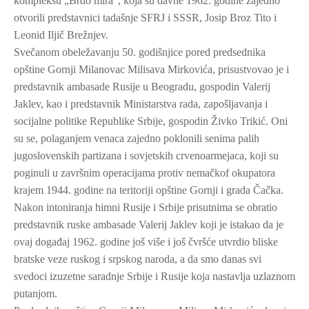
kompleksu „Brdo mira“, koja su davne 1962. godine zajedno
otvorili predstavnici tadašnje SFRJ i SSSR, Josip Broz Tito i
Leonid Iljič Brežnjev.
Svečanom obeležavanju 50. godišnjice pored predsednika
opštine Gornji Milanovac Milisava Mirkovića, prisustvovao je i
predstavnik ambasade Rusije u Beogradu, gospodin Valerij
Jaklev, kao i predstavnik Ministarstva rada, zapošljavanja i
socijalne politike Republike Srbije, gospodin Živko Trikić. Oni
su se, polaganjem venaca zajedno poklonili senima palih
jugoslovenskih partizana i sovjetskih crvenoarmejaca, koji su
poginuli u završnim operacijama protiv nemačkof okupatora
krajem 1944. godine na teritoriji opštine Gornji i grada Čačka.
Nakon intoniranja himni Rusije i Srbije prisutnima se obratio
predstavnik ruske ambasade Valerij Jaklev koji je istakao da je
ovaj događaj 1962. godine još više i još čvršće utvrdio bliske
bratske veze ruskog i srpskog naroda, a da smo danas svi
svedoci izuzetne saradnje Srbije i Rusije koja nastavlja uzlaznom
putanjom.