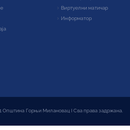
ке
Виртуелни матичар
Информатор
аја
1 Општина Горњи Милановац I Сва права задржана.