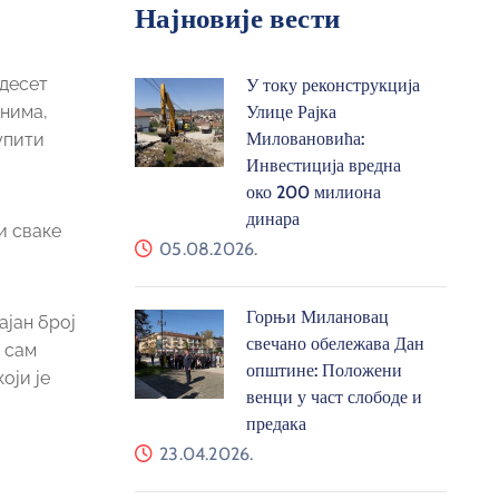
Најновије вести
адесет
У току реконструкција
анима,
Улице Рајка
Миловановића:
упити
Инвестиција вредна
око 200 милиона
динара
и сваке
05.08.2026.
Горњи Милановац
ајан број
свечано обележава Дан
а сам
општине: Положени
оји је
венци у част слободе и
предака
23.04.2026.