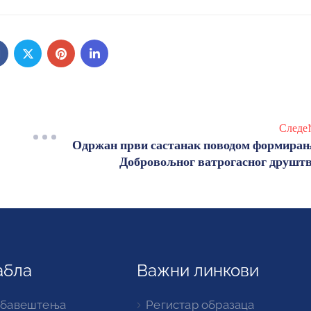
Следе
Одржан први састанак поводом формира
Добровољног ватрогасног друшт
абла
Важни линкови
обавештења
Регистар образаца