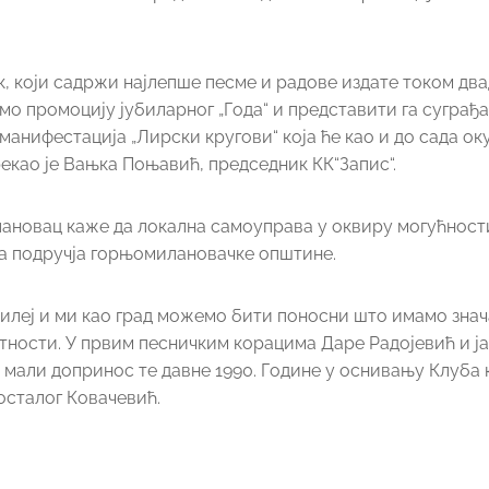
к, који садржи најлепше песме и радове издате током дв
мо промоцију јубиларног „Года“ и представити га суграђ
анифестација „Лирски кругови“ која ће као и до сада ок
рекао је Вањка Поњавић, председник КК“Запис“.
ановац каже да локална самоуправа у оквиру могућност
са подручја горњомилановачке општине.
убилеј и ми као град можемо бити поносни што имамо знач
етности. У првим песничким корацима Даре Радојевић и ј
 мали допринос те давне 1990. Године у оснивању Клуба к
 осталог Ковачевић.