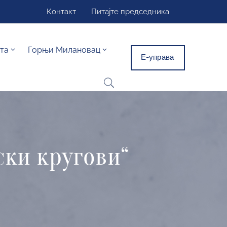
Контакт
Питајте председника
та
Горњи Милановац
Е-управа
ски кругови“