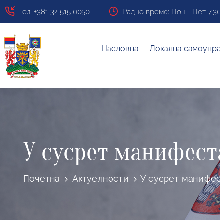
Тел: +381 32 515 0050
Радно време: Пон - Пет 7.30 ч
Насловна
Локална самоупр
У сусрет манифеста
Почетна
Актуелности
У сусрет манифест