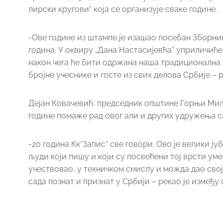
лирски кругови“ која се организује сваке године.
-Ове године из штампе је изашао посебан Зборни
година. У оквиру „Дана Настасијевћа“ уприличиће
након чега ће бити одржана наша традиционална м
бројне учеснике и госте из свих делова Србије – 
Дејан Ковачевић, председник општине Горњи Мил
године помаже рад овог али и других удружења 
-20 година Кк“Запис“ све говори. Ово је велики ј
људи који пишу и који су посвећени тој врсти ум
учествовао, у техничком смислу и можда дао свој
сада познат и признат у Србији – рекао је између