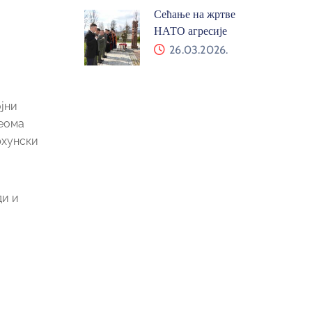
Сећање на жртве
НАТО агресије
26.03.2026.
јни
веома
рхунски
ди и