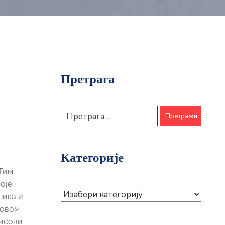
Претрага
Категорије
 Тим
оје
ника и
 овом
писови