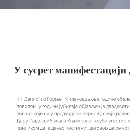
У сусрет манифестацији 
КК „Запис“ из Горњег Милановца ове године обел
поводом, у години јубилеја објављен је двадесети
писаца који су у предходном периоду своје радов
Дару Радојевић члана Књижевног клуба угостио ј
приликом да је данас постигнут договор да се ус