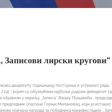
,, Записови лирски кругови“
ежава двадесету годишњицу постојања и успешног рада.
 „Год“ , којим су обухваћени најбољи радови деведесет тр
е објавили у окриљу „Записа“. Вањку Поњавића , председ
е председник општине Горњи Милановац, који је истакао
танови новчана награда за победника манифестације „ За