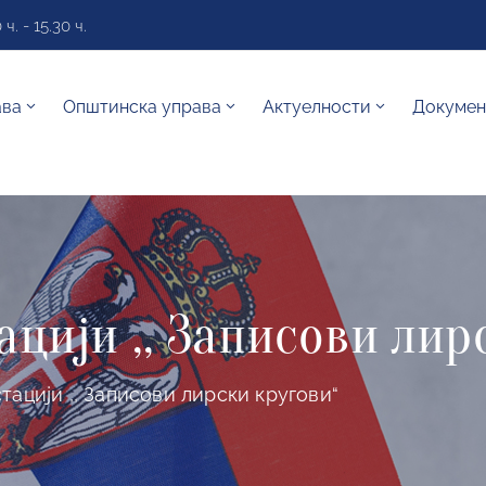
. - 15.30 ч.
ава
Општинска управа
Актуелности
Докумен
цији ,, Записови лир
ацији ,, Записови лирски кругови“