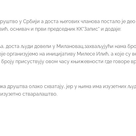
руштво у Србији а доста његових чланова постало је део
ћ, оснивач и први председник КК“Запис“ и додаје:
а, доста људи довели у Милановац,захваљујући нама бро
е организујемо на иницијативу Милесе Илић, а које су 
м броју присуствују овом часу књижевности где говоре в
чка друштва олако схватају, јер у њима има изузетних љу
е изузетно стваралаштво.