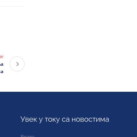
ће
ња
ва
Увек у току са новостима
Видео