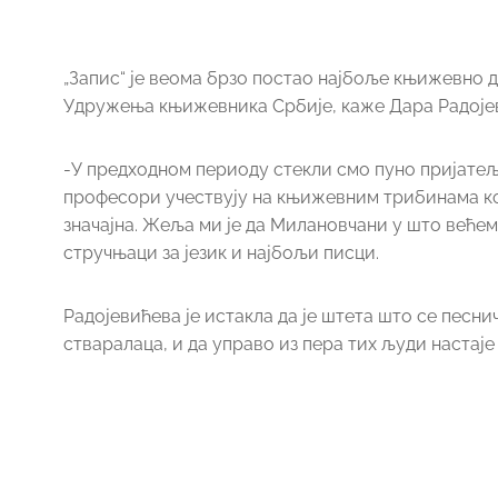
„Запис“ је веома брзо постао најбоље књижевно д
Удружења књижевника Србије, каже Дара Радојеви
-У предходном периоду стекли смо пуно пријатељ
професори учествују на књижевним трибинама кој
значајна. Жеља ми је да Милановчани у што веће
стручњаци за језик и најбољи писци.
Радојевићева је истакла да је штета што се песни
стваралаца, и да управо из пера тих људи настај