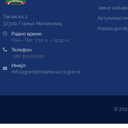
Јавне набав
Таковска 2
Актуелности
32300, Горњи Милановац
Најава догађ
Радно време:
Пон – Пет: 7.30 ч. – 15.30 ч.
Телефон:
+381 325150050
Имејл:
info@gornjimilanovac.ls.gov.rs
© 202