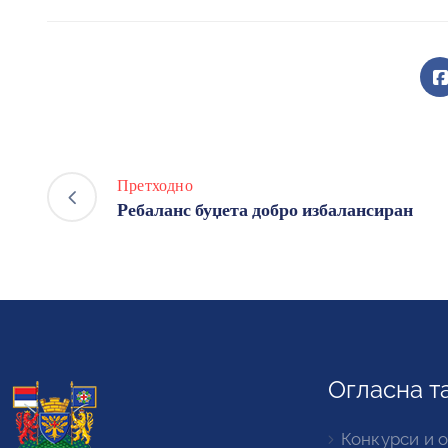
Претходно
Ребаланс буџета добро избалансиран
Огласна т
Конкурси и 