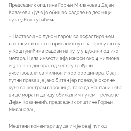
Председник општине Горњи Милановац Дејан
Ковачевић јуче је обишао радове на деоници
пута у Коштунићима.
– Настављамо пуном паром са асфалтирањем
локалних и некатегорисаних путева. Тренутно су
у Коштунићима радови на путу у дужини од 770
метара. Цела инвестиција износи око 4 милиона
и 300 000 динара, од чега су грађани
учествовали са милион и 300 000 динара. Овај
путни правац је јако битан јер повезује околне
куће са центром варошице, тако да мештани неће
више морати да иду обилазним путем – рекао је
Дејан Ковачевић, председник општине Горњи
Милановац.
Мештани коментаришу да им је овај пут од