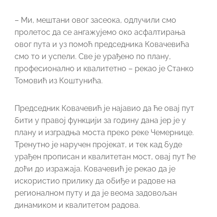
– Ми, мештани овог засеока, одлучили смо
пролетос да се ангажујемо око асфалтирања
овог пута и уз помоћ председника Ковачевића
смо то и успели. Све је урађено по плану,
професионално и квалитетно – рекао је Станко
Томовић из Коштунића.
Председник Ковачевић је најавио да ће овај пут
бити у правој функцији за годину дана јер је у
плану и изградња моста преко реке Чемернице.
Тренутно је наручен пројекат, и тек кад буде
урађен прописан и квалитетан мост, овај пут ће
доћи до изражаја. Ковачевић је рекао да је
искористио прилику да обиђе и радове на
регионалном путу и да је веома задовољан
динамиком и квалитетом радова.