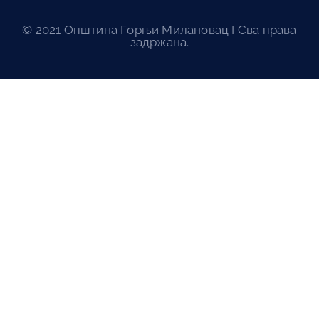
© 2021 Општина Горњи Милановац I Сва права
задржана.