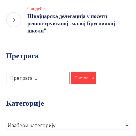
Следеће
Швајцарска делегација у посети
реконструисаној „малој Брусничкој
школи“
Претрага
Категорије