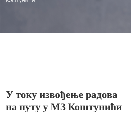
Коштунићи
У току извођење радова
на путу у МЗ Коштунићи