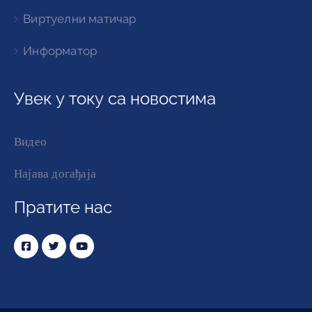
Виртуелни матичар
Информатор
Увек у току са новостима
Видео
Најава догађаја
Пратите нас