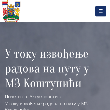
Насловна
Локална
самоуправа
У току извођење
Општинска
управа
радова на путу у
Актуелности
Документа
МЗ Коштунићи
Горњи
Милановац
Почетна
Актуелности
У току извођење радова на путу у МЗ