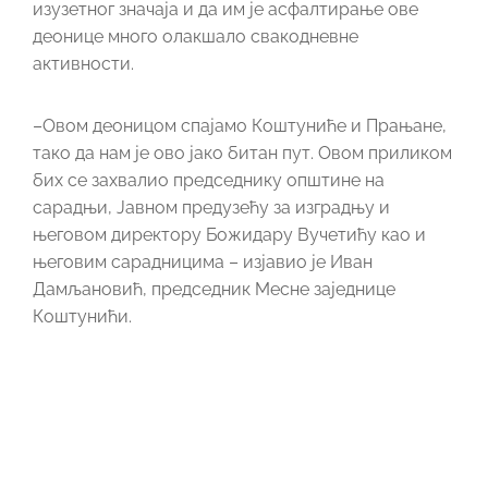
изузетног значаја и да им је асфалтирање ове
деонице много олакшало свакодневне
активности.
–Овом деоницом спајамо Коштуниће и Прањане,
тако да нам је ово јако битан пут. Овом приликом
бих се захвалио председнику општине на
сарадњи, Јавном предузећу за изградњу и
његовом директору Божидару Вучетићу као и
његовим сарадницима – изјавио је Иван
Дамљановић, председник Месне заједнице
Коштунићи.