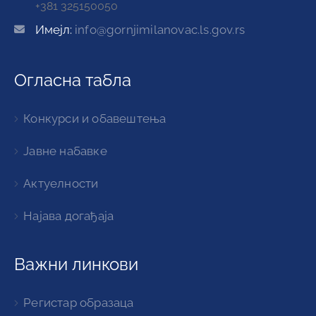
+381 325150050
Имејл:
info@gornjimilanovac.ls.gov.rs
Огласна табла
Конкурси и обавештења
Јавне набавке
Актуелности
Најава догађаја
Важни линкови
Регистар образаца