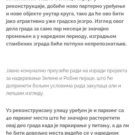
реконструкцији, добиће ново партерно уређење
и нове објекте унутар круга, тако да ће ово бити
јако атрактивно уже градско језгро. Изглед овог
дела града за само пар месеци је значајно
промењен а у наредном периоду, изградњом
стамбених зграда биће потпуно непрепознатљив.
Јавно комунално преузеће ради на изради пројекта
за надкривање Зелене и Робне пијаце, што ће
допринети бољим условима рада закупаца али и
лепшем изгледу.
Уз реконструисану улицу уређен је и паркинг са
40 паркинг места што ће значајно растеретити
овај део града када је паркирање у питању, а да ли
ће бити довољно места видеће се у наредном