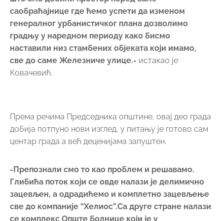
саобраћајнице где ћемо успети да изменом
генералног урбанистичког плана дозволимо
градњу у наредном периоду како бисмо
наставили низ стамбених објеката који имамо,
све до саме Железниче улице.-
истакао је
Ковачевић.
Према речима Председника општине, овај део града
добија потпуно нови изглед, у питању је готово сам
центар града а већ деценијама запуштен.
-Препознали смо то као проблем и решавамо.
Глибића поток који се овде налази је делимично
зацевљен, а одрадићемо и комплетно зацевљење
све до компаније “Хелиос”.Са друге стране налази
се комплекс Опште болнице који је у