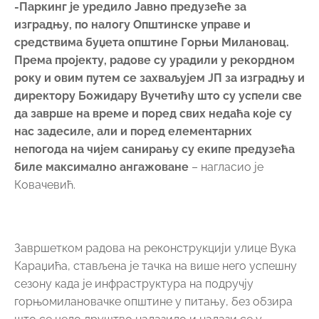
-Паркинг је уредило Јавно предузеће за
изградњу, по налогу Општинске управе и
средствима буџета општине Горњи Милановац.
Према пројекту, радове су урадили у рекордном
року и овим путем се захваљујем ЈП за изградњу и
директору Божидару Вучетићу што су успели све
да заврше на време и поред свих недаћа које су
нас задесиле, али и поред елементарних
непогода на чијем санирању су екипе предузећа
биле максимално ангажоване
– нагласио је
Ковачевић.
Завршетком радова на реконструкцији улице Вука
Караџића, стављена је тачка на више него успешну
сезону када је инфраструктура на подручју
горњомилановачке општине у питању, без обзира