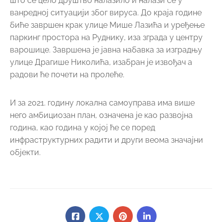
што се цело друштво налазило и налази се у
ванредној ситуацији због вируса. До краја године
биће завршен крак улице Мише Лазића и уређење
паркинг простора на Руднику, иза зграда у центру
варошице. Завршена је јавна набавка за изградњу
улице Драгише Николића, изабран је извођач а
радови ће почети на пролеће.
И за 2021. годину локална самоуправа има више
него амбициозан план, означена је као развојна
година, као година у којој ће се поред
инфраструктурних радити и други веома значајни
објекти.