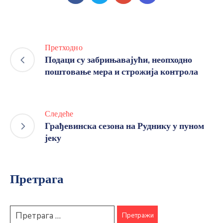
Претходно
Подаци су забрињавајући, неопходно
поштовање мера и строжија контрола
Следеће
Грађевинска сезона на Руднику у пуном
јеку
Претрага