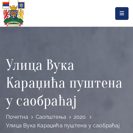
Насловна
Локална
самоуправа
Улица Вука
Општинска
управа
Кaраџића пуштена
Актуелности
Документа
у саобраћај
Горњи
Милановац
Почетна
Саопштења
2020.
Улица Вука Кaраџића пуштена у саобраћај