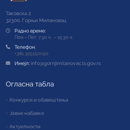
Таковска 2
32300, Горњи Милановац
Радно време:
Пон – Пет: 7.30 ч. – 15.30 ч.
Телефон:
+381 325150050
Имејл:
info@gornjimilanovac.ls.gov.rs
Огласна табла
Конкурси и обавештења
Јавне набавке
Актуелности