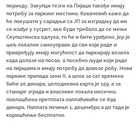
периоду. Закупци тезги на Пијаци такође имају
потребу за паркинг местима. Ковачевић каже да
ће покушати у сарадњи са ЈП за изградњу да им
се изађе у сусрет, ако буде требала да се мења
Скупштинска одлука, то ће и бити урађено, јер је
циљ локалне самоуправе да сви који раде и
привређују имају могућност да паркирају возила
када долазе на посао, а посебно људи који раде
на пијацама и имају потребу да довозе робу. Нови
паркинг припада зони II, а цена за сат времена
биће 20 динара, целодневна карта је 159, а за
станаре зграда и власнике локала месечна,
повлашћена претплата наплаћиваће се 699
динара. Наплата почиње 1. децембра а до тада је
коришћење бесплатно.