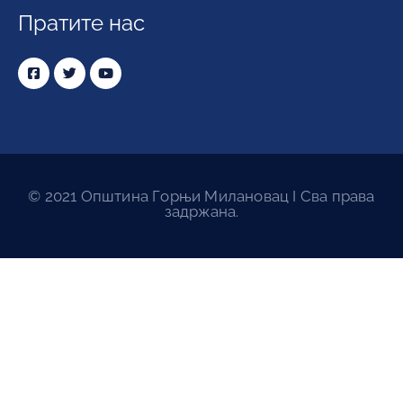
Пратите нас
© 2021 Општина Горњи Милановац I Сва права
задржана.