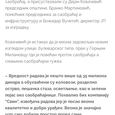
саобраћај, а присуствовали су Дејан Ковачевић
председник општине, Бранко Мартиновић,
помоћник председника за саобраћај и
инфраструктуру и Божидар Вучетић, директор ЈП
за изградњу.
Ковачевић је истакао да је веома задовољан новим
изгледом улице, булеварског типа, прве у Горњем
Милановцу где је повећан проток саобраћаја а
смањена саобраћајна гужва.
– Вредност радова је нешто више од 35 милиона
динара а обухваћени су коловози, разделно
острво, пешачка стаза, осветљење, као и зелени
појас око саобраћајнице. Похвалио бих компанију
“Свин”, извођача радова јер је посао веома
квалитетно и добро урађен. Веома је значајно
што смо добили простор поред саме