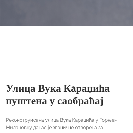
Улица Вука Кaраџића
пуштена у саобраћај
Реконструисана улица Вука Караџића у Горњем
Милановцу данас је званично отворена за