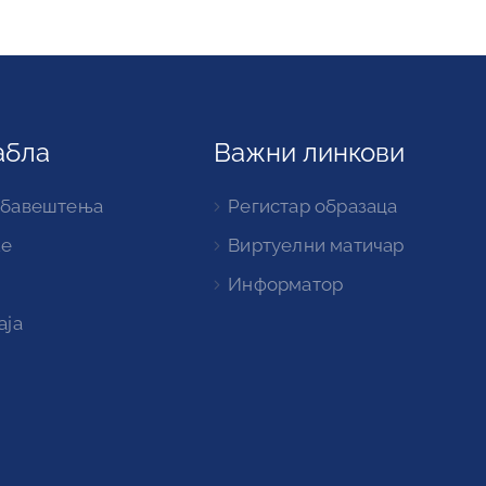
абла
Важни линкови
обавештења
Регистар образаца
ке
Виртуелни матичар
Информатор
аја