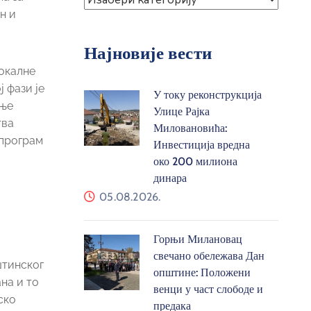
н и
Најновије вести
локалне
 фази је
У току реконструкција
ење
Улице Рајка
тва
Миловановића:
 програм
Инвестиција вредна
око 200 милиона
динара
05.08.2026.
Горњи Милановац
свечано обележава Дан
штинског
општине: Положени
на и то
венци у част слободе и
ско
предака