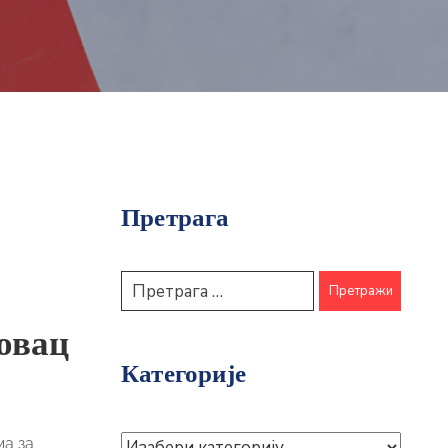
Претрага
овац
Категорије
ма за