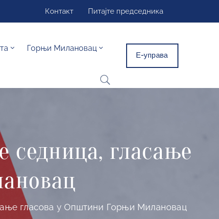
Контакт
Питајте председника
та
Горњи Милановац
Е-управа
е седница, гласање
лановац
ојање гласова у Општини Горњи Милановац