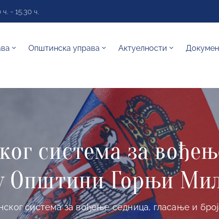
. - 15.30 ч.
ава
Општинска управа
Актуелности
Докумен
ког система за вођењ
 у Општини Горњи Ми
ског система за вођење седница, гласање и бр