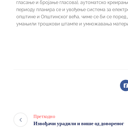
гласање и бројање гласова), аутоматско креирањ
периоду планира се и увођење система за електр
општине и Општинског већа, чиме се би се поре
умањили трошкови штампе и умножавања матери
Претходно
Извођачи урадили и више од довореног