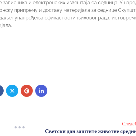
е записника и електронских извештаја са седница. У нар
онску припрему и доставу материјала за седнице Скупш
д даљег унапређења ефикасности њиховог рада, истоврем
јала.
Следе
Светски дан заштите животне среди