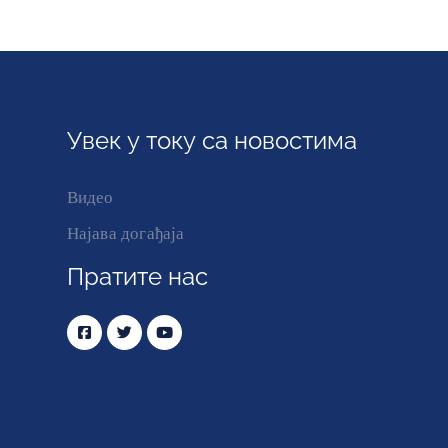
Увек у току са новостима
Видео
Најава догађаја
Пратите нас