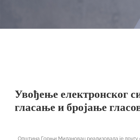
Увођење електронског си
гласање и бројање глас
Општина Горњи Милановац реализовала је другу ф