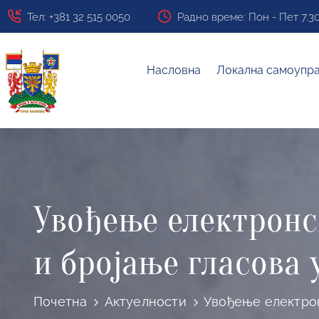
Тел: +381 32 515 0050
Радно време: Пон - Пет 7.30 ч
Насловна
Локална самоупр
Увођење електронс
и бројање гласова
Почетна
Актуелности
Увођење електрон