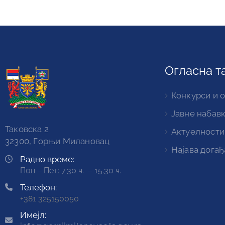
Огласна т
Конкурси и 
Јавне набав
Таковска 2
Актуелности
32300, Горњи Милановац
Најава догађ
Радно време:
Пон – Пет: 7.30 ч. – 15.30 ч.
Телефон:
+381 325150050
Имејл: