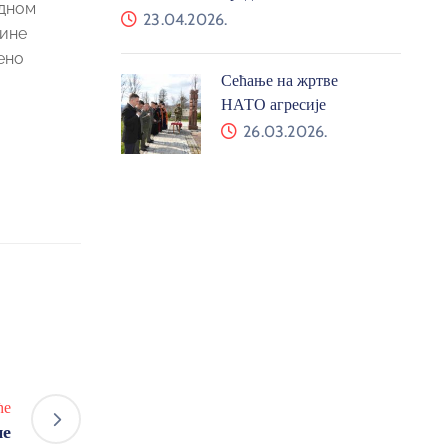
едном
23.04.2026.
тине
ено
Сећање на жртве
НАТО агресије
26.03.2026.
ће
не