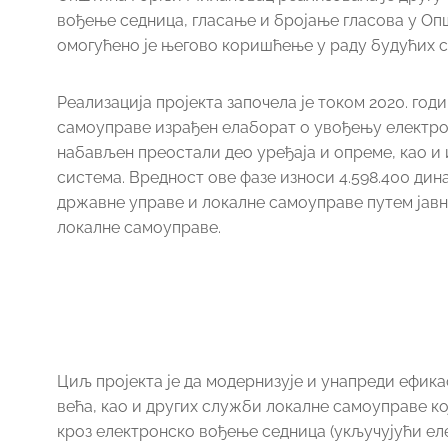
вођење седница, гласање и бројање гласова у Оп
омогућено је његово коришћење у раду будућих 
Реализација пројекта започела је током 2020. го
самоуправе израђен елаборат о увођењу електрон
набављен преостали део уређаја и опреме, као и
система. Вредност ове фазе износи 4.598.400 ди
државне управе и локалне самоуправе путем јавн
локалне самоуправе.
Циљ пројекта је да модернизује и унапреди ефи
већа, као и других служби локалне самоуправе ко
кроз електронско вођење седница (укључујући еле