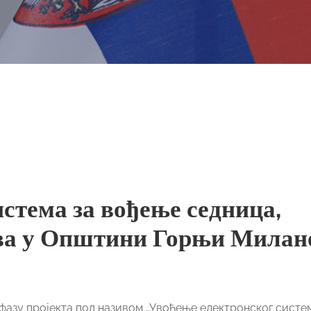
стема за вођење седница,
ова у Општини Горњи Милан
азу пројекта под називом „Увођење електронског систе