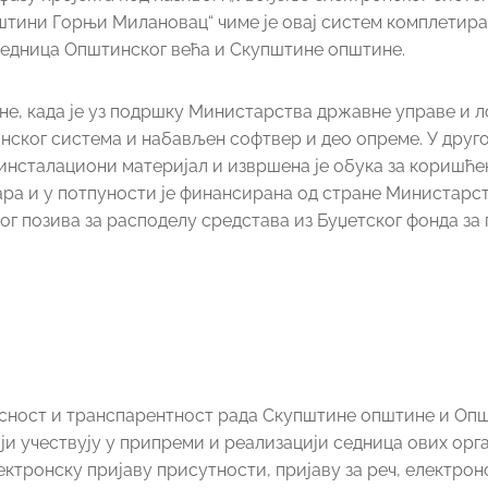
штини Горњи Милановац“ чиме је овај систем комплетира
седница Општинског већа и Скупштине општине.
дине, када је уз подршку Министарства државне управе и 
ског система и набављен софтвер и део опреме. У другој
 инсталациони материјал и извршена је обука за коришћ
нара и у потпуности је финансирана од стране Министарс
ог позива за расподелу средстава из Буџетског фонда за
касност и транспарентност рада Скупштине општине и Оп
ји учествују у припреми и реализацији седница ових орга
ктронску пријаву присутности, пријаву за реч, електрон