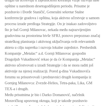
drugih da učestvuju u zajedničkom kreiranju vizije razvoja naše
opštine u narednom desetogodišnjem periodu. Prisutne je
pozdravio i Đorđe Staničić, Generalni sekretar Stalne
konferencije gradova i opština, koja aktivno učestvuje u samom
procesu izrade predloga Strategije. On je istakao zadovoljstvo
što je baš Gornji Milanovac, nekada među najrazvijenijim
gradovima na prostorima bivše SFRJ, ponovo prepoznao značaj
strateškog planiranja i aktivnog uključivanja svih relevantnih
aktera u cilju napretka i razvoja lokalne zajednice. Predsednik
Kompanije „Metalac“ a.d. Gornji Milanovac gospodin
Dragoljub Vukadinović rekao je da će Kompanija „Metalac“
aktivno učestvovati u izradi Strategije i da se mora raditi još
aktivnije na njenoj realizaciji. Pored g-dina Vukadinovića
forumu su prisustvovali i predstavnici drugih kompanija iz
Gornjeg Milanovca: Zvezde-Helios, Tetra-paka, Lika, GM
TEX-a i drugih.
Među prisutnima je bio i Darko Domanović, načelnik
Moravičkog upravnog okruga, koji je takođe pozdravio