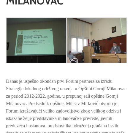
MILANOVAC
Danas je uspešno okončan prvi Forum partnera za izradu
Strategije lokalnog održivog razvoja u Opštini Gornji Milanovac
za period 2012-2022. godine, u prepunoj sali opštine Gornji
Milanovac. Predsednik opštine, Milisav Mirković otvorio je
Forum izražavajući veliko zadovoljstvo zbog velikog odziva i
iskazane želje predstavnika milanovačke privrede, javnih
preduzeća i ustanova, predstavnika udruženja građana i svih