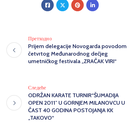
Претходно
Prijem delegacije Novogarda povodom
četvrtog Međunarodnog dečjeg
umetničkog festivala „ZRAČAK VIRI“
Следеће
ODRŽAN KARATE TURNIR“ŠUMADIJA
OPEN 2011″ U GORNJEM MILANOVCU U
ČAST 40 GODINA POSTOJANJA KK
„TAKOVO“