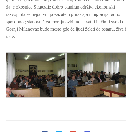
da je okosnica Strategije dobro planiran održivi ekonomski
razvoj i da se negativni pokazatelji priraštaja i migracija radno
sposobnog stanovništva moraju ozbiljno shvatiti i učiniti sve da
Gornji Milanovac bude mesto gde će ljudi želeti da ostanu, žive i
rade.