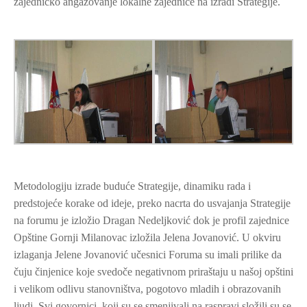
zajedničko angažovanje lokalne zajednice na izradi Strategije.
Metodologiju izrade buduće Strategije, dinamiku rada i
predstojeće korake od ideje, preko nacrta do usvajanja Strategije
na forumu je izložio Dragan Nedeljković dok je profil zajednice
Opštine Gornji Milanovac izložila Jelena Jovanović. U okviru
izlaganja Jelene Jovanović učesnici Foruma su imali prilike da
čuju činjenice koje svedoče negativnom priraštaju u našoj opštini
i velikom odlivu stanovništva, pogotovo mladih i obrazovanih
ljudi. Svi govornici, koji su se smenjivali na raspravi složili su se