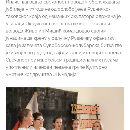
Иначе, данашња свечаност поводом обележавања
јубилеја – 73године од ослобођења Рудничко-
таковског краја од немачких окупатора одржана је
у згради Окружног начелства из које је славни
војвода Живојин Мишић командовао својим
јунацима да крену у одлучну Рудничку офанзиву,
када је започета Сувоборско-колубарска битка где
је извојевао једну од најблиставијих својих победа.
Свечаност су извођењем традиционалних песама
употпунили чланови певачка групе Културно
уметничког друштва „Шумадија“.