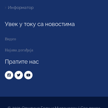
Информатор
Увек у току са новостима
Видео
Најава догађаја
Пратите нас
© 2021 Општина Горњи Милановац I Сва права