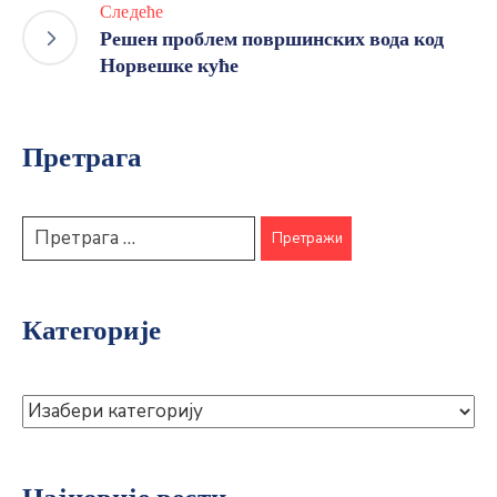
Следеће
Решен проблем површинских вода код
Норвешке куће
Претрага
Категорије
Најновије вести