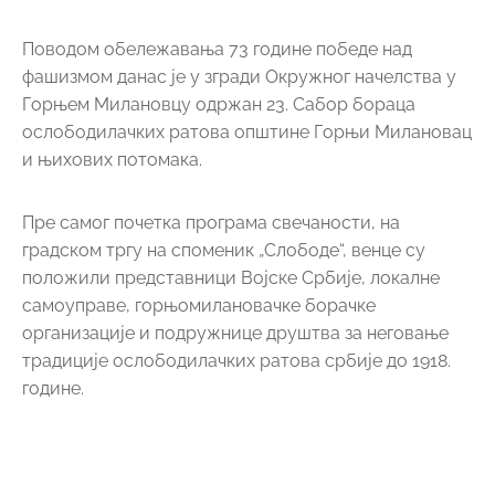
Поводом обележавања 73 године победе над
фашизмом данас је у згради Окружног начелства у
Горњем Милановцу одржан 23. Сабор бораца
ослободилачких ратова општине Горњи Милановац
и њихових потомака.
Пре самог почетка програма свечаности, на
градском тргу на споменик „Слободе“, венце су
положили представници Војске Србије, локалне
самоуправе, горњомилановачке борачке
организације и подружнице друштва за неговање
традиције ослободилачких ратова србије до 1918.
године.