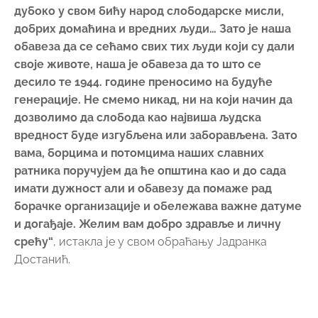
дубоко у свом бићу народ слободарске мисли,
добрих домаћина и вредних људи… Зато је наша
обавеза да се сећамо свих тих људи који су дали
своје животе, наша је обавеза да то што се
десило те 1944. године преносимо на будуће
генерације.
Не смемо никад, ни на који начин да
дозволимо да слобода као највиша људска
вредност буде изгубљена или заборављена.
Зато
вама, борцима и потомцима наших славних
ратника поручујем да ће општина као и до сада
имати дужност али и обавезу да помаже рад
борачке организације и обележава важне датуме
и догађаје.
Желим вам добро здравље и личну
срећу“
, истакла је у свом обраћању Јадранка
Достанић.