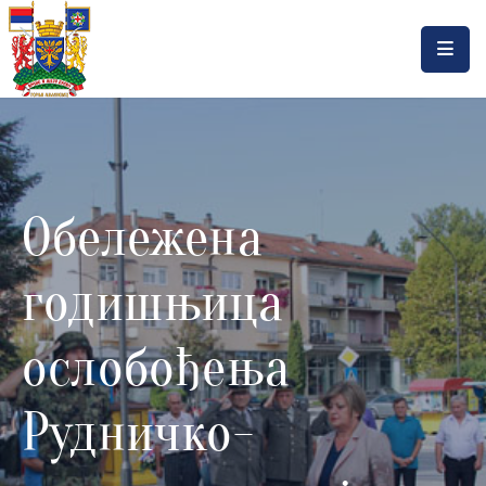
Насловна
Локална
самоуправа
Обележена
Општинска
управа
годишњица
Актуелности
Документа
ослобођења
Горњи
Рудничко-
Милановац