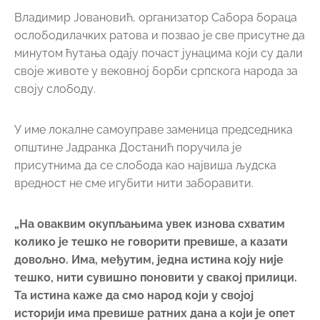
Владимир Јовановић, организатор Сабора бораца
ослободилачких ратова и позвао је све присутне да
минутом ћутања одају почаст јунацима који су дали
своје животе у вековној борби српскога народа за
своју слободу.
У име локалне самоуправе заменица председника
општине Јадранка Достанић поручила је
присутнима да се слобода као највиша људска
вредност не сме игубити нити заборавити.
„На оваквим окупљањима увек изнова схватим
колико је тешко не говорити превише, а казати
довољно.
Има, међутим, једна истина коју није
тешко, нити сувишно поновити у свакој прилици.
Та истина каже да смо народ који у својој
историји има превише ратних дана а који је опет