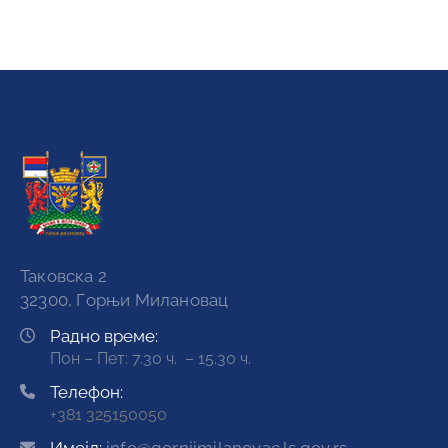
Таковска 2
32300, Горњи Милановац
Радно време:
Пон – Пет: 7.30 ч. – 15.30 ч.
Телефон:
+381 325150050
Имејл:
info@gornjimilanovac.ls.gov.rs