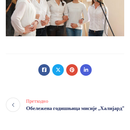
Претходно
Обележена годишњица мисије „Халијард“