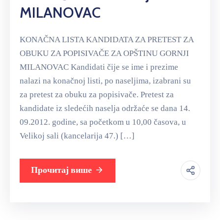
MILANOVAC
KONAČNA LISTA KANDIDATA ZA PRETEST ZA
OBUKU ZA POPISIVAČE ZA OPŠTINU GORNJI
MILANOVAC Kandidati čije se ime i prezime
nalazi na konačnoj listi, po naseljima, izabrani su
za pretest za obuku za popisivače. Pretest za
kandidate iz sledećih naselja održaće se dana 14.
09.2012. godine, sa početkom u 10,00 časova, u
Velikoj sali (kancelarija 47.) […]
Прочитај више