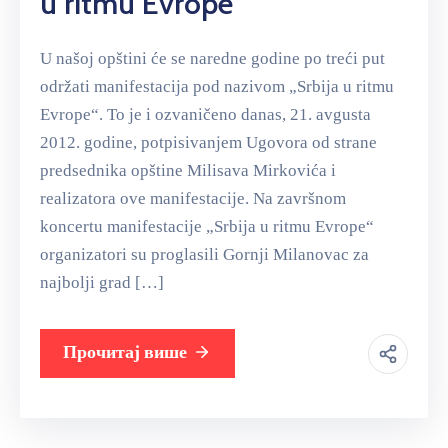
u ritmu Evrope“
U našoj opštini će se naredne godine po treći put
održati manifestacija pod nazivom „Srbija u ritmu
Evrope“. To je i ozvaničeno danas, 21. avgusta
2012. godine, potpisivanjem Ugovora od strane
predsednika opštine Milisava Mirkovića i
realizatora ove manifestacije. Na završnom
koncertu manifestacije „Srbija u ritmu Evrope“
organizatori su proglasili Gornji Milanovac za
najbolji grad […]
Прочитај више