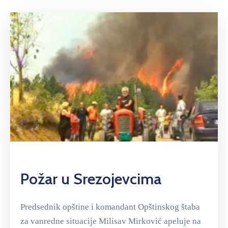
Požar u Srezojevcima
Predsednik opštine i komandant Opštinskog štaba
za vanredne situacije Milisav Mirković apeluje na