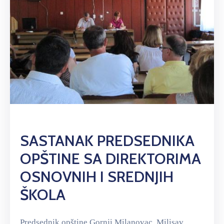
SASTANAK PREDSEDNIKA
OPŠTINE SA DIREKTORIMA
OSNOVNIH I SREDNJIH
ŠKOLA
Predsednik opštine Gornji Milanovac, Milisav