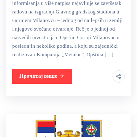
informisanja u više natpisa najavljuje se završetak
radova na izgradnji Glavnog gradskog stadiona u
Gornjem Milanovcu – jednog od najlepših u zemlji
i njegovo svečano otvaranje. Reč je o jednoj od
najvećih investicija u Opštini Gornji Milanovac u
poslednjih nekoliko godina, a koju su zajednički
realizovali Kompanija „Metalac“, Opština […]
Прочитај више