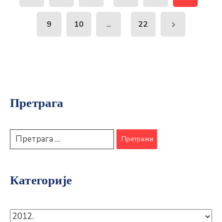
...
9
10
22
Претрага
Категорије