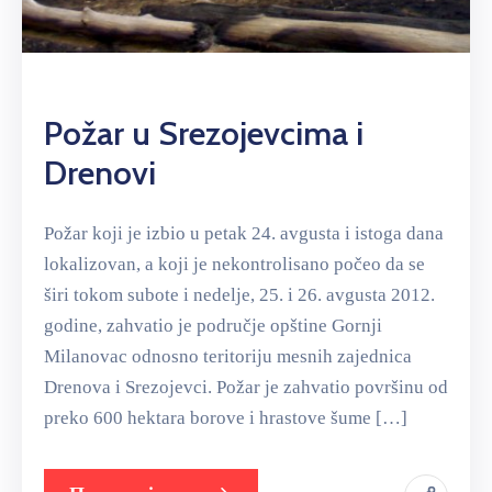
Požar u Srezojevcima i
Drenovi
Požar koji je izbio u petak 24. avgusta i istoga dana
lokalizovan, a koji je nekontrolisano počeo da se
širi tokom subote i nedelje, 25. i 26. avgusta 2012.
godine, zahvatio je područje opštine Gornji
Milanovac odnosno teritoriju mesnih zajednica
Drenova i Srezojevci. Požar je zahvatio površinu od
preko 600 hektara borove i hrastove šume […]