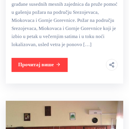
građane susednih mesnih zajednica da pruže pomoć
u gašenju požara na području Srezojevaca,
Miokovaca i Gornje Gorevnice. Požar na području
Srezojevaca, Miokovaca i Gornje Gorevnice koji je
izbio u petak u večernjim satima i u toku noći
lokalizovan, usled vetra je ponovo […]
Прочитај више