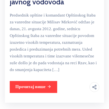
javnog vodovoda
Predsednik opštine i komandant Opštinskog štaba
za vanredne situacije Milisav Mirković održao je
danas, 21. avgusta 2012. godine, sednicu
Opštinskog štaba za vanredne situacije povodom
izuzetno visokih temperatura, razmatranja
posledica i preduzimanja potrebnih mera. Usled
visokih temperatura i time izazvane višemesečne
suše došlo je do pada vodostaja na reci Rzav, kao i
do smanjenja kapaciteta […]
Прочитај више