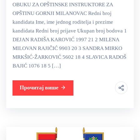
OBUKU ZA OPŠTINSKE INSTRUKTORE ZA
OPŠTINU GORNJI MILANOVAC Redni broj
kandidata Ime, ime jednog roditelja i prezime
kandidata Redni broj prijave Ukupan broj bodova 1
DEJAN RADIŠA KAROVIĆ 1997 21 2 MILENA
MILOVAN RAJIČIĆ 9903 20 3 SANDRA MIRKO
MRKŠIĆ-ŽARKOVIĆ 5602 18 4 SLAVICA RADOŠ
BAJIĆ 1076 18 5 […]
Прочитај више