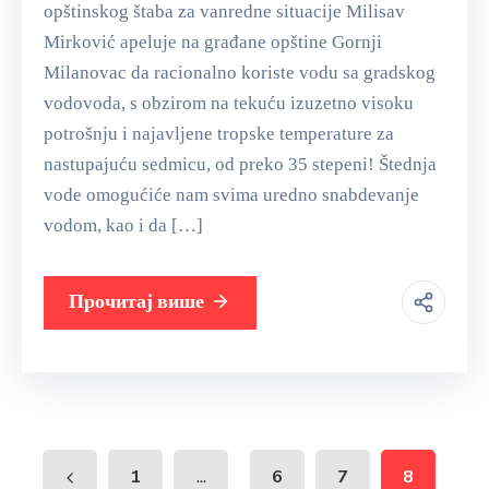
opštinskog štaba za vanredne situacije Milisav
Mirković apeluje na građane opštine Gornji
Milanovac da racionalno koriste vodu sa gradskog
vodovoda, s obzirom na tekuću izuzetno visoku
potrošnju i najavljene tropske temperature za
nastupajuću sedmicu, od preko 35 stepeni! Štednja
vode omogućiće nam svima uredno snabdevanje
vodom, kao i da […]
Прочитај више
...
1
6
7
8