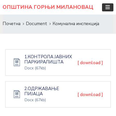
ОПШТИНА ГОРЊИ МИЛАНОВАЦ
Почетна
Document
Комунална инспекција
1.КОНТРОЛА ЈАВНИХ
ПАРКИРАЛИШТА
[ download ]
Docx
(67kb)
2.ОДРЖАВАЊЕ
ПИЈАЦА
[ download ]
Docx
(67kb)