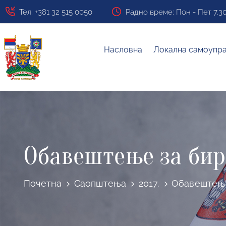
Тел: +381 32 515 0050
Радно време: Пон - Пет 7.30 ч
Насловна
Локална самоупр
Обавештење за бир
Почетна
Саопштења
2017.
Обавештење