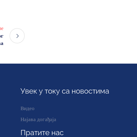
ће
ог
ћа
Увек у току са новостима
Видео
Најава догађаја
Пратите нас