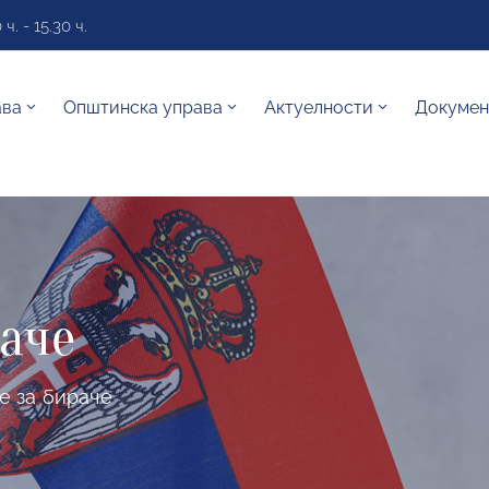
. - 15.30 ч.
ава
Општинска управа
Актуелности
Докумен
аче
 за бираче