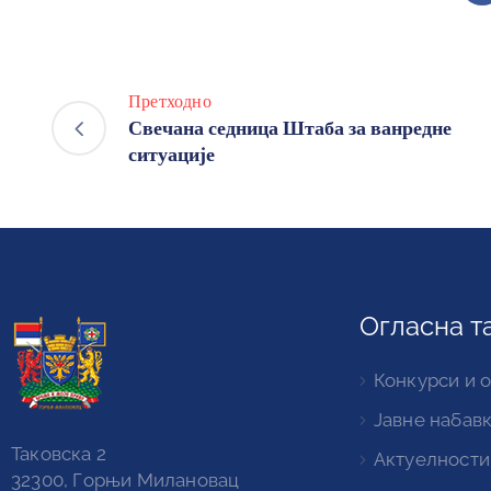
Претходно
Свечана седница Штаба за ванредне
ситуације
Огласна т
Конкурси и 
Јавне набав
Таковска 2
Актуелности
32300, Горњи Милановац