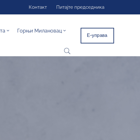
Контакт
Питајте председника
та
Горњи Милановац
Е-управа