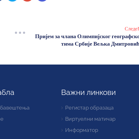
Следе
Пријем за члана Олимпијског географск
тима Србије Вељка Дмитрови
абла
Важни линкови
обавештења
Регистар образаца
ке
Виртуелни матичар
Информатор