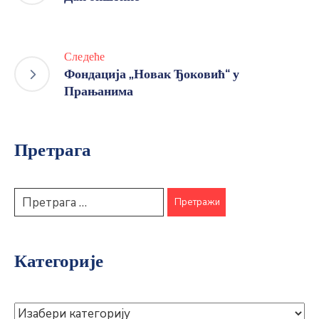
Следеће
Фондација „Новак Ђоковић“ у
Прањанима
Претрага
Категорије