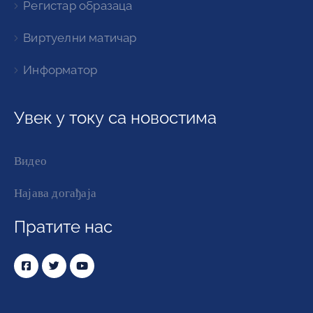
Регистар образаца
Виртуелни матичар
Информатор
Увек у току са новостима
Видео
Најава догађаја
Пратите нас