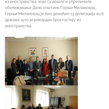
из иностранства, које су дошле и уприличиле
обележавање Дана општине Горњи Милановац.
Горњи Милановац је био домаћин 13 делегација из 6
држава, што је рекордан број гостију из
иностранства.