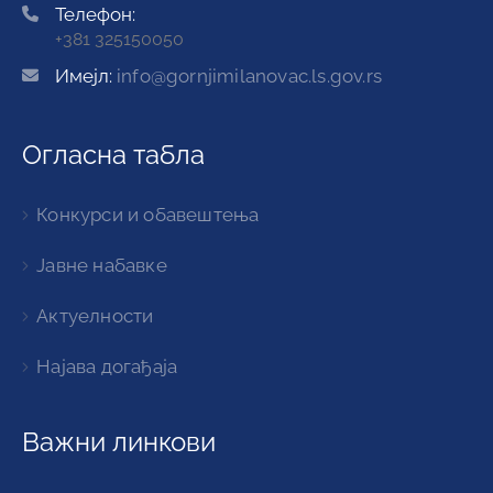
Телефон:
+381 325150050
Имејл:
info@gornjimilanovac.ls.gov.rs
Огласна табла
Конкурси и обавештења
Јавне набавке
Актуелности
Најава догађаја
Важни линкови