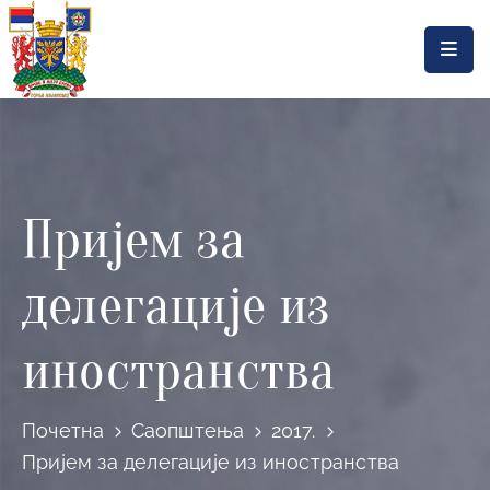
Насловна
Локална
самоуправа
Пријем за
Општинска
управа
делегације из
Актуелности
Документа
иностранства
Горњи
Милановац
Почетна
Саопштења
2017.
Пријем за делегације из иностранства