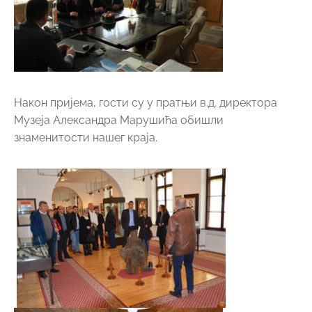
Након пријема, гости су у пратњи в.д. директора
Музеја Александра Марушића обишли
знаменитости нашег краја.