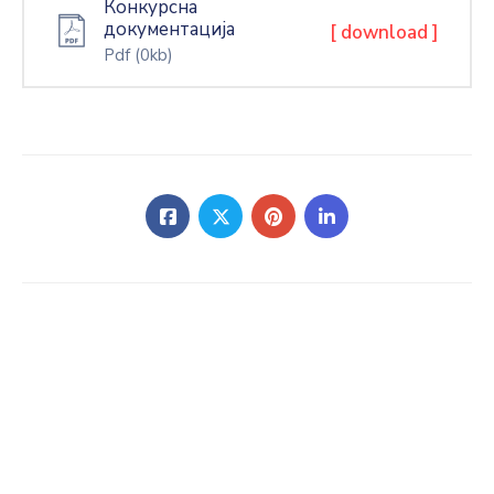
Конкурсна
документација
[ download ]
Pdf
(0kb)