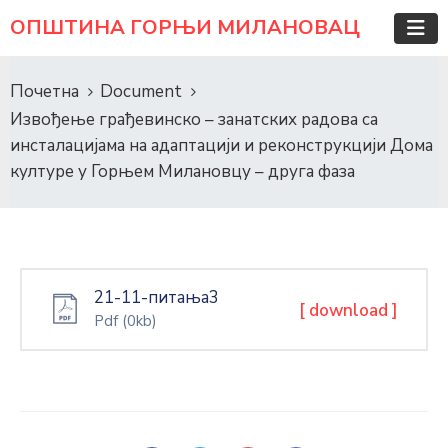
ОПШТИНА ГОРЊИ МИЛАНОВАЦ
Почетна
Document
Извођење грађевинско – занатских радова са
инсталацијама на адаптацији и реконструкцији Дома
културе у Горњем Милановцу – друга фаза
21-11-питања3
[ download ]
Pdf
(0kb)