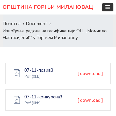
ОПШТИНА ГОРЊИ МИЛАНОВАЦ
Почетна
Document
Извођење радова на гасификацији ОШ „Момчило
Настасијевић“ у Горњем Милановцу
07-11-позив3
[ download ]
Pdf
(0kb)
07-11-конкурсна3
[ download ]
Pdf
(0kb)